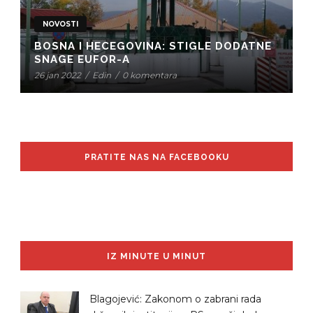
NOVOSTI
BOSNA I HECEGOVINA: STIGLE DODATNE
SNAGE EUFOR-A
26 jan 2022
/
Edin
/
0 komentara
PRATITE NAS NA FACEBOOKU
IZ MINUTE U MINUT
Blagojević: Zakonom o zabrani rada