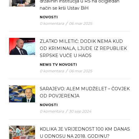
državnih institucija u RS na očigledan
način se krši Ustav BiH
NOVOSTI
0 komentara
/
06 mar 2025
ZLATKO MILETIĆ: DODIK NEMA KUD
OD KRIMINALA, LJUDE IZ REPUBLIEK
SRPSKE VUČE U HAOS
NEWS TV
NOVOSTI
0 komentara
/
06 mar 2025
SARAJEVO: ALEM MUDŽELET – ČOVJEK
OD POVJERENJA
NOVOSTI
0 komentara
/
30 sep 2024
KOLIKA JE VRIJEDNOST 100 KM DANAS
U ODNOSU NA 2018. GODINU?