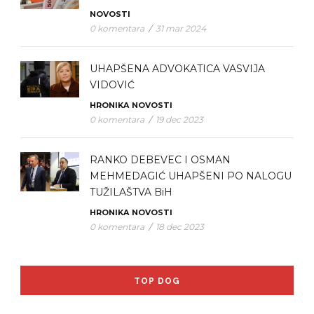
NOVOSTI
0 komentara
/
31 mar 2024
UHAPŠENA ADVOKATICA VASVIJA
VIDOVIĆ
HRONIKA
NOVOSTI
0 komentara
/
19 dec 2023
RANKO DEBEVEC I OSMAN
MEHMEDAGIĆ UHAPŠENI PO NALOGU
TUŽILAŠTVA BiH
HRONIKA
NOVOSTI
0 komentara
/
18 dec 2023
TOP DOG