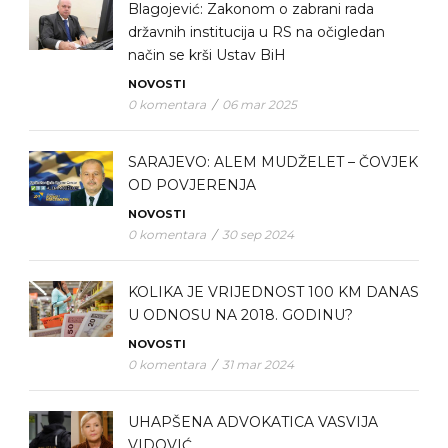
Blagojević: Zakonom o zabrani rada
državnih institucija u RS na očigledan
način se krši Ustav BiH
NOVOSTI
0 komentara
/
06 mar 2025
SARAJEVO: ALEM MUDŽELET – ČOVJEK
OD POVJERENJA
NOVOSTI
0 komentara
/
30 sep 2024
KOLIKA JE VRIJEDNOST 100 KM DANAS
U ODNOSU NA 2018. GODINU?
NOVOSTI
0 komentara
/
31 mar 2024
UHAPŠENA ADVOKATICA VASVIJA
VIDOVIĆ