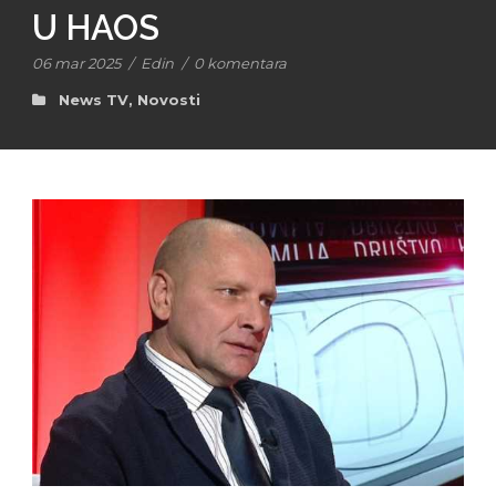
U HAOS
06 mar 2025
/
Edin
/
0 komentara
News TV
,
Novosti