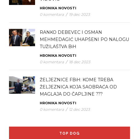
HRONIKA
NOVOSTI
0 komentara
/
19 dec 2023
RANKO DEBEVEC I OSMAN
MEHMEDAGIĆ UHAPŠENI PO NALOGU
TUŽILAŠTVA BiH
HRONIKA
NOVOSTI
0 komentara
/
18 dec 2023
ŽELJEZNICE FBiH: KOME TREBA
ŽELJEZNICA KOJA SAOBRAĆA OD
MAGLAJA DO ČAPLJINE ???
HRONIKA
NOVOSTI
0 komentara
/
12 dec 2023
TOP DOG