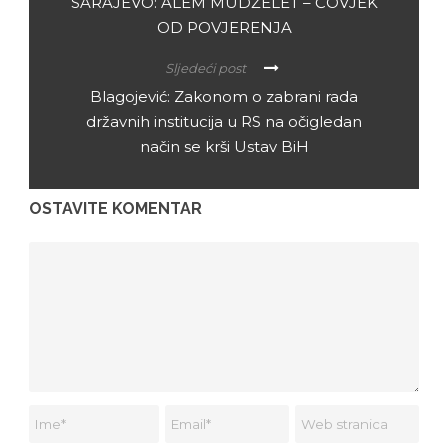
SARAJEVO: ALEM MUDŽELET – ČOVJEK
OD POVJERENJA
Sljedeći post
Blagojević: Zakonom o zabrani rada
državnih institucija u RS na očigledan
način se krši Ustav BiH
OSTAVITE KOMENTAR