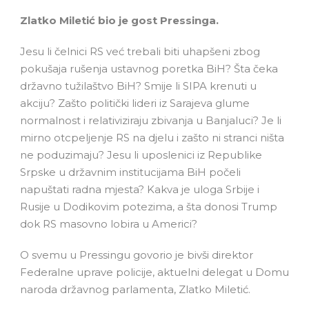
Zlatko Miletić bio je gost Pressinga.
Jesu li čelnici RS već trebali biti uhapšeni zbog
pokušaja rušenja ustavnog poretka BiH? Šta čeka
državno tužilaštvo BiH? Smije li SIPA krenuti u
akciju? Zašto politički lideri iz Sarajeva glume
normalnost i relativiziraju zbivanja u Banjaluci? Je li
mirno otcpeljenje RS na djelu i zašto ni stranci ništa
ne poduzimaju? Jesu li uposlenici iz Republike
Srpske u državnim institucijama BiH počeli
napuštati radna mjesta? Kakva je uloga Srbije i
Rusije u Dodikovim potezima, a šta donosi Trump
dok RS masovno lobira u Americi?
O svemu u Pressingu govorio je bivši direktor
Federalne uprave policije, aktuelni delegat u Domu
naroda državnog parlamenta, Zlatko Miletić.