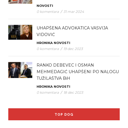
NOVOSTI
0 komentara
/
31 mar 2024
UHAPŠENA ADVOKATICA VASVIJA
VIDOVIĆ
HRONIKA
NOVOSTI
0 komentara
/
19 dec 2023
RANKO DEBEVEC I OSMAN
MEHMEDAGIĆ UHAPŠENI PO NALOGU
TUŽILAŠTVA BiH
HRONIKA
NOVOSTI
0 komentara
/
18 dec 2023
TOP DOG