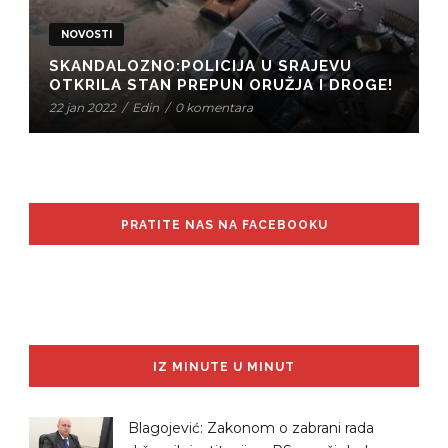
NOVOSTI
SKANDALOZNO:POLICIJA U SRAJEVU
OTKRILA STAN PREPUN ORUŽJA I DROGE!
22 jan 2022
/
Edin
/
0 komentara
PRATITE NAS NA FACEBOOKU
IZ MINUTE U MINUT
Blagojević: Zakonom o zabrani rada