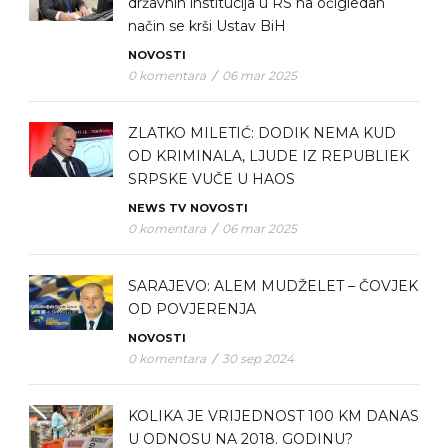
državnih institucija u RS na očigledan
način se krši Ustav BiH
NOVOSTI
0 komentara
/
06 mar 2025
ZLATKO MILETIĆ: DODIK NEMA KUD
OD KRIMINALA, LJUDE IZ REPUBLIEK
SRPSKE VUČE U HAOS
NEWS TV
NOVOSTI
0 komentara
/
06 mar 2025
SARAJEVO: ALEM MUDŽELET – ČOVJEK
OD POVJERENJA
NOVOSTI
0 komentara
/
30 sep 2024
KOLIKA JE VRIJEDNOST 100 KM DANAS
U ODNOSU NA 2018. GODINU?