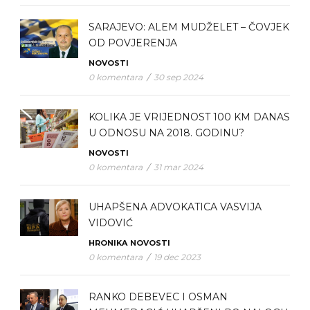
SARAJEVO: ALEM MUDŽELET – ČOVJEK
OD POVJERENJA
NOVOSTI
0 komentara
/
30 sep 2024
KOLIKA JE VRIJEDNOST 100 KM DANAS
U ODNOSU NA 2018. GODINU?
NOVOSTI
0 komentara
/
31 mar 2024
UHAPŠENA ADVOKATICA VASVIJA
VIDOVIĆ
HRONIKA
NOVOSTI
0 komentara
/
19 dec 2023
RANKO DEBEVEC I OSMAN