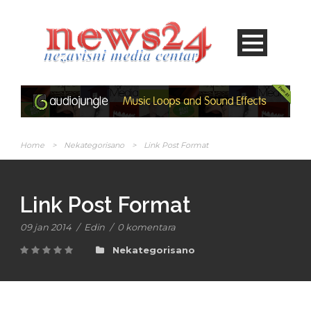
Home
>
Nekategorisano
>
Link Post Format
Link Post Format
09 jan 2014
/
Edin
/
0 komentara
Nekategorisano