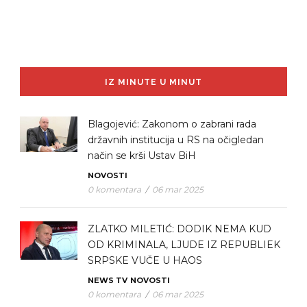
IZ MINUTE U MINUT
Blagojević: Zakonom o zabrani rada
državnih institucija u RS na očigledan
način se krši Ustav BiH
NOVOSTI
0 komentara
/
06 mar 2025
ZLATKO MILETIĆ: DODIK NEMA KUD
OD KRIMINALA, LJUDE IZ REPUBLIEK
SRPSKE VUČE U HAOS
NEWS TV
NOVOSTI
0 komentara
/
06 mar 2025