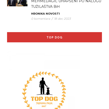
MEHMEDAGIĆ UHAPŠENI PO NALOGU
TUŽILAŠTVA BiH
HRONIKA
NOVOSTI
0 komentara
/
18 dec 2023
TOP DOG