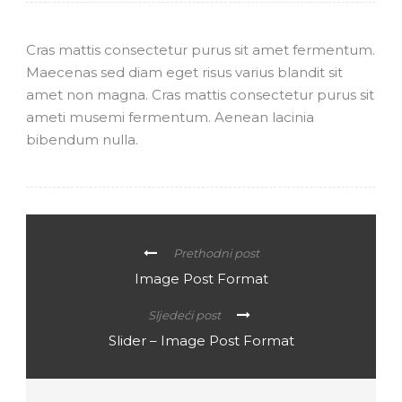
Cras mattis consectetur purus sit amet fermentum.
Maecenas sed diam eget risus varius blandit sit
amet non magna. Cras mattis consectetur purus sit
ameti musemi fermentum. Aenean lacinia
bibendum nulla.
Prethodni post
Image Post Format
Sljedeći post
Slider – Image Post Format