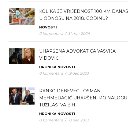
KOLIKA JE VRIJEDNOST 100 KM DANAS
U ODNOSU NA 2018. GODINU?
NOVOSTI
0 komentara
/
31 mar 2024
UHAPŠENA ADVOKATICA VASVIJA
VIDOVIĆ
HRONIKA
NOVOSTI
0 komentara
/
19 dec 2023
RANKO DEBEVEC I OSMAN
MEHMEDAGIĆ UHAPŠENI PO NALOGU
TUŽILAŠTVA BiH
HRONIKA
NOVOSTI
0 komentara
/
18 dec 2023