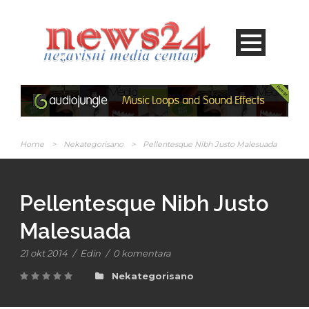
Home
>
Nekategorisano
>
Pellentesque Nibh Justo Malesuada
Pellentesque Nibh Justo
Malesuada
21 okt 2014
/
Edin
/
0 komentara
Nekategorisano