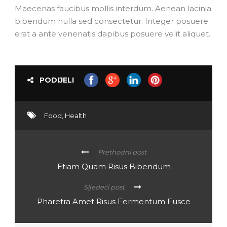
Maecenas faucibus mollis interdum. Aenean lacinia
bibendum nulla sed consectetur. Integer posuere
erat a ante venenatis dapibus posuere velit aliquet.
PODIJELI
Food
,
Health
Prethodni post
Etiam Quam Risus Bibendum
Sljedeći post
Pharetra Amet Risus Fermentum Fusce