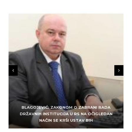
BLAGOJEVIĆ: ZAKONOM O ZABRANI RADA
ZLATKO MILETIĆ: DODIK NEMA KUD OD
KRIMINALA, LJUDE IZ REPUBLIEK SRPSKE VUČE U
DRŽAVNIH INSTITUCIJA U RS NA OČIGLEDAN
SARAJEVO: ALEM MUDŽELET – ČOVJEK OD
NAČIN SE KRŠI USTAV BIH
POVJERENJA
HAOS