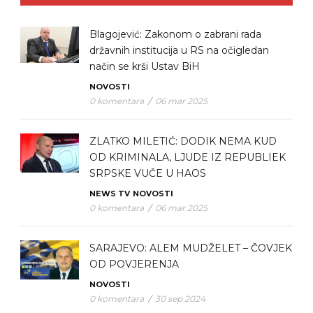
Blagojević: Zakonom o zabrani rada
državnih institucija u RS na očigledan
način se krši Ustav BiH
NOVOSTI
0 komentara
/
06 mar 2025
ZLATKO MILETIĆ: DODIK NEMA KUD
OD KRIMINALA, LJUDE IZ REPUBLIEK
SRPSKE VUČE U HAOS
NEWS TV
NOVOSTI
0 komentara
/
06 mar 2025
SARAJEVO: ALEM MUDŽELET – ČOVJEK
OD POVJERENJA
NOVOSTI
0 komentara
/
30 sep 2024