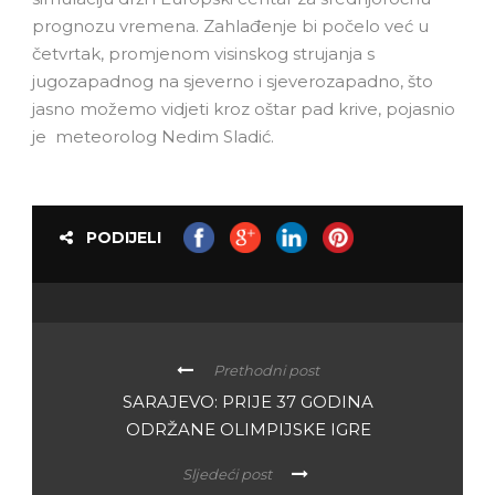
prognozu vremena. Zahlađenje bi počelo već u
četvrtak, promjenom visinskog strujanja s
jugozapadnog na sjeverno i sjeverozapadno, što
jasno možemo vidjeti kroz oštar pad krive, pojasnio
je meteorolog Nedim Sladić.
PODIJELI
Prethodni post
SARAJEVO: PRIJE 37 GODINA
ODRŽANE OLIMPIJSKE IGRE
Sljedeći post