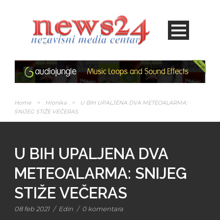
Home
>
Hronika
>
U BIH UPALJENA DVA METEOALARMA:
SNIJEG STIŽE VEČERAS
U BIH UPALJENA DVA
METEOALARMA: SNIJEG
STIŽE VEČERAS
08 feb 2021
/
Edin
/
0 komentara