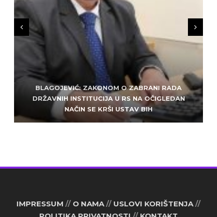
BLAGOJEVIĆ: ZAKONOM O ZABRANI RADA
ZLATKO MILETIĆ: DODIK NEMA KUD OD
KRIMINALA, LJUDE IZ REPUBLIEK SRPSKE VUČE U
DRŽAVNIH INSTITUCIJA U RS NA OČIGLEDAN
SARAJEVO: ALEM MUDŽELET – ČOVJEK OD
NAČIN SE KRŠI USTAV BIH
POVJERENJA
HAOS
IMPRESSUM
//
O NAMA
//
USLOVI KORIŠTENJA
//
POLITIKA PRIVATNOSTI
//
KONTAKT