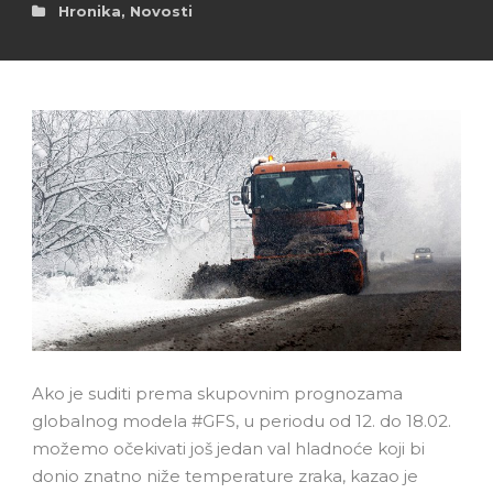
Hronika
,
Novosti
Ako je suditi prema skupovnim prognozama
globalnog modela #GFS, u periodu od 12. do 18.02.
možemo očekivati još jedan val hladnoće koji bi
donio znatno niže temperature zraka, kazao je