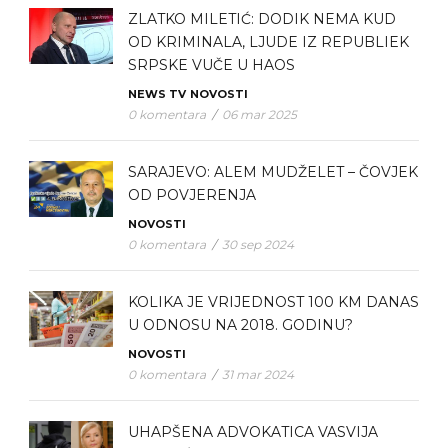
ZLATKO MILETIĆ: DODIK NEMA KUD
OD KRIMINALA, LJUDE IZ REPUBLIEK
SRPSKE VUČE U HAOS
NEWS TV
NOVOSTI
0 komentara
/
06 mar 2025
SARAJEVO: ALEM MUDŽELET – ČOVJEK
OD POVJERENJA
NOVOSTI
0 komentara
/
30 sep 2024
KOLIKA JE VRIJEDNOST 100 KM DANAS
U ODNOSU NA 2018. GODINU?
NOVOSTI
0 komentara
/
31 mar 2024
UHAPŠENA ADVOKATICA VASVIJA