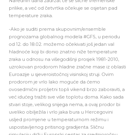
Narednih dana zadržat će se slične vremenske
prilike, a već od četvrtka očekuje se osjetan pad
temperature zraka.
-Ako je suditi prema skupovnim/ensemble
prognozama globalnog modela #GFS, u periodu
od 12. do 18.02. možemo očekivati još jedan val
hladnoće koji bi donio znatno niže temperature
zraka u odnosu na višegodišnji prosjek 1981-2010,
uzrokovan prodorom hladne zračne mase iz oblasti
Euroazije u sjeveroistočnoj visinskoj struji. Ovim
prodorom je vrlo lako moguće da ćemo
ovosedmični proljetni topli vikend brzo zaboraviti, a
već idućeg tražiti sve više toplotu doma. Kako sada
stvari stoje, velikog snijega nema, a ovaj prodor bi
uveliko obilježila i vrlo jaka bura u Hercegovini
usljed promjene u temperaturnom režimu i
uspostavljenog pritisnog gradijenta. Sličnu
simulaciju drži i Europski centar za srednjoročnu