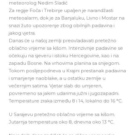
meteorolog Nedim Sladić
Za regije Foča i Trebinje upaljen je narandžasti
meteoalarm, dok je za Banjaluku, Livno i Mostar na
snazi žuto upozorenje zbog obilnijih padavina i
jakog vjetra.
Danas će u našoj zemlji preovladavati pretežno
oblačno vrijeme sa kišom. Intenzivnije padavine se
očekuju na sjeveru i istoku Hercegovine, kao i na
zapadu Bosne. Na vrhovima planina sa snijegom.
Tokom poslijepodneva u Krajini prestanak padavina
i smanjenje naoblake, a u ostatku zemlje u
večernjim satima. Vjetar slab do umjeren,
povremeno sa jakim udarima južni i jugozapadni.
Temperature zraka između 8 i 14, lokalno do 16 °C.
U Sarajevu pretežno oblačno vrijeme sa kišom.
Jutarnja temperatura oko 8, dnevna oko 13 °C.