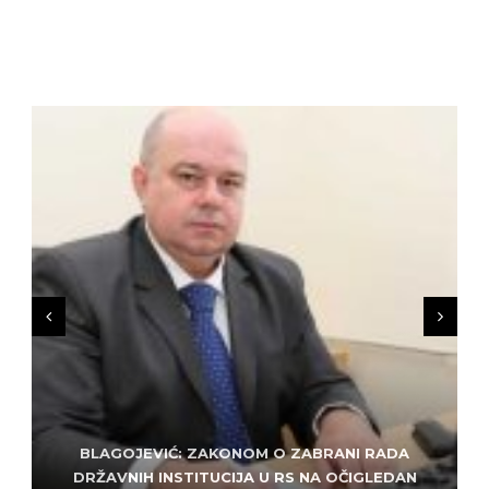
BLAGOJEVIĆ: ZAKONOM O ZABRANI RADA
ZLATKO MILETIĆ: DODIK NEMA KUD OD
KRIMINALA, LJUDE IZ REPUBLIEK SRPSKE VUČE U
DRŽAVNIH INSTITUCIJA U RS NA OČIGLEDAN
SARAJEVO: ALEM MUDŽELET – ČOVJEK OD