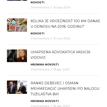
NOVOSTI
0 komentara
/
30 sep 2024
KOLIKA JE VRIJEDNOST 100 KM DANAS
U ODNOSU NA 2018. GODINU?
NOVOSTI
0 komentara
/
31 mar 2024
UHAPŠENA ADVOKATICA VASVIJA
VIDOVIĆ
HRONIKA
NOVOSTI
0 komentara
/
19 dec 2023
RANKO DEBEVEC I OSMAN
MEHMEDAGIĆ UHAPŠENI PO NALOGU
TUŽILAŠTVA BiH
HRONIKA
NOVOSTI
0 komentara
/
18 dec 2023