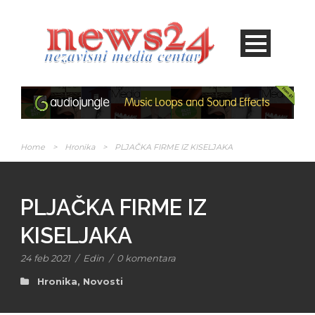
Home
>
Hronika
>
PLJAČKA FIRME IZ KISELJAKA
PLJAČKA FIRME IZ
KISELJAKA
24 feb 2021
/
Edin
/
0 komentara
Hronika
,
Novosti