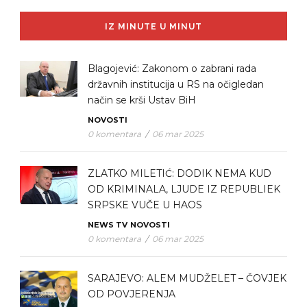
IZ MINUTE U MINUT
Blagojević: Zakonom o zabrani rada
državnih institucija u RS na očigledan
način se krši Ustav BiH
NOVOSTI
0 komentara
/
06 mar 2025
ZLATKO MILETIĆ: DODIK NEMA KUD
OD KRIMINALA, LJUDE IZ REPUBLIEK
SRPSKE VUČE U HAOS
NEWS TV
NOVOSTI
0 komentara
/
06 mar 2025
SARAJEVO: ALEM MUDŽELET – ČOVJEK
OD POVJERENJA