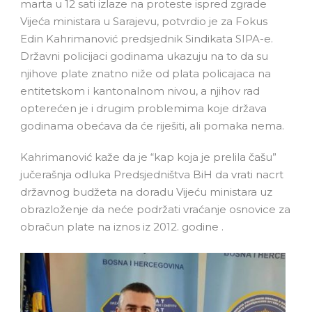
marta u 12 sati izlaze na proteste ispred zgrade
Vijeća ministara u Sarajevu, potvrdio je za Fokus
Edin Kahrimanović predsjednik Sindikata SIPA-e.
Državni policijaci godinama ukazuju na to da su
njihove plate znatno niže od plata policajaca na
entitetskom i kantonalnom nivou, a njihov rad
opterećen je i drugim problemima koje država
godinama obećava da će riješiti, ali pomaka nema.
Kahrimanović kaže da je “kap koja je prelila čašu”
jučerašnja odluka Predsjedništva BiH da vrati nacrt
državnog budžeta na doradu Vijeću ministara uz
obrazloženje da neće podržati vraćanje osnovice za
obračun plate na iznos iz 2012. godine .