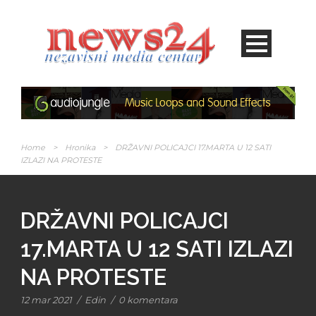
Home
>
Hronika
>
DRŽAVNI POLICAJCI 17.MARTA U 12 SATI
IZLAZI NA PROTESTE
DRŽAVNI POLICAJCI
17.MARTA U 12 SATI IZLAZI
NA PROTESTE
12 mar 2021
/
Edin
/
0 komentara