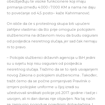
obezbjeđuju te visoke funkcionere koji imaju
primanja između 4.000 i 7.000 KM a nama ne daju
to povećanje od 4,5 posto– kaže Kahrimanović.
On ističe da će s protestnog skupa biti upućeni
zahtjevi vlastima i da što prije omoguće policijskim
službenicima na državnom nivou da budu osigurani
od posljedica nesretnog slučaja, jer sad čak nemaju
ni to pravo.
– Policijski službenici državnih agencija u BiH jedini
su u svijetu koji nisu osigurani od posljedica
nesretnog slučaja. Tražimo da se to riješi usvajanjem
novog Zakona o policijskim službenicima . Također,
tražit ćemo da se počne primjenjivati Pravilnik o
izmjeni policijske uniforme u čijoj izradi su
učestvovali sindikati policije još 2017. godine i tad je i
usvojen, ali ni dan danas nije objavljen. Na taj način
se zasigurno pogoduje pojedinim dobavljačima. I