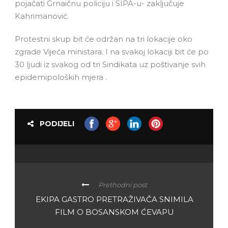
pojačati Grnaičnu policiju i SIPA-u- zaključuje
Kahrimanović.
Protestni skup bit će održan na tri lokacije oko
zgrade Vijeća ministara. I na svakoj lokaciji bit će po
30 ljudi iz svakog od tri Sindikata uz poštivanje svih
epidemipoloških mjera .
PODIJELI
Prethodni post
EKIPA GASTRO PRETRAŽIVAČA SNIMILA
FILM O BOSANSKOM ĆEVAPU