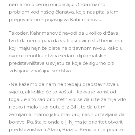
nemamo o čemu oni pričaju. Onda imamo
problem kod našeg članstva, koje nas pita, s kim
pregovaramo – pojašnjava Kahrimanović.
Također, Kahrimanović navodi da ukoliko država
tvrdi da nema para da vrati osnovicu službenicima
koji imaju najniže plate na državnom nivou, kako u
ovom trenutku otvara sedam diplomatskih
predstavništava u svijetu za koje će sigurno biti
izdvajana značajna sredstva.
-Ne kažemo da nam ne trebaju predstavništva u
svijetu, ali koliko će to koštati i kakva je korist od
toga. Je li to sad prioritet? Vidi se da u te zemlje vrlo
rijetko i malo ljudi putuje iz BiH, te da u tim
zemljama imamo jako mali broj naših državljana da
borave. Pa, šta je onda cilj. Njima je prioritet otvoriti
predstavništva u Alžiru, Brazilu, Keniji, a nije prioritet