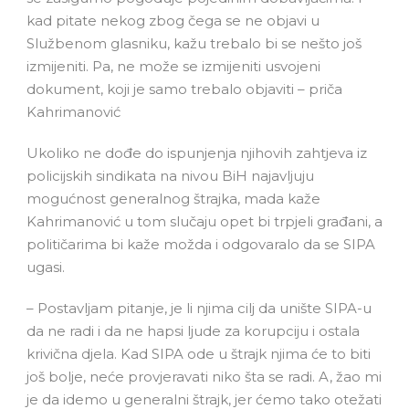
kad pitate nekog zbog čega se ne objavi u
Službenom glasniku, kažu trebalo bi se nešto još
izmijeniti. Pa, ne može se izmijeniti usvojeni
dokument, koji je samo trebalo objaviti – priča
Kahrimanović
Ukoliko ne dođe do ispunjenja njihovih zahtjeva iz
policijskih sindikata na nivou BiH najavljuju
mogućnost generalnog štrajka, mada kaže
Kahrimanović u tom slučaju opet bi trpjeli građani, a
političarima bi kaže možda i odgovaralo da se SIPA
ugasi.
– Postavljam pitanje, je li njima cilj da unište SIPA-u
da ne radi i da ne hapsi ljude za korupciju i ostala
krivična djela. Kad SIPA ode u štrajk njima će to biti
još bolje, neće provjeravati niko šta se radi. A, žao mi
je da idemo u generalni štrajk, jer ćemo tako otežati