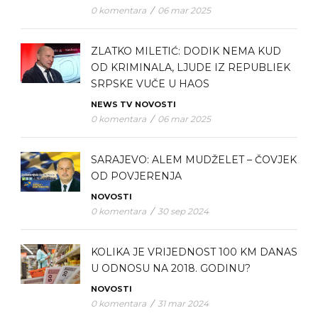
0 komentara
/
06 mar 2025
ZLATKO MILETIĆ: DODIK NEMA KUD
OD KRIMINALA, LJUDE IZ REPUBLIEK
SRPSKE VUČE U HAOS
NEWS TV
NOVOSTI
0 komentara
/
06 mar 2025
SARAJEVO: ALEM MUDŽELET – ČOVJEK
OD POVJERENJA
NOVOSTI
0 komentara
/
30 sep 2024
KOLIKA JE VRIJEDNOST 100 KM DANAS
U ODNOSU NA 2018. GODINU?
NOVOSTI
0 komentara
/
31 mar 2024