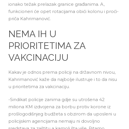
ionako težak prelazak granice građanima. A,
funkcioneri će opet rotacijama obići kolonu i proći-
priča Kahrimanović.
NEMA IH U
PRIORITETIMA ZA
VAKCINACIJU
Kakav je odnos prema policiji na državnom nivou,
Kahrimanović kaže da najbolje ilustruje i to da nisu
u prioritetima za vakcinaciju.
-Sindikat policije zanima gdje su utrošena 42
miliona KM izdvojena za borbu protiv korone iz
prošlogodišnjeg budžeta s obzirom da uposleni u
policijskim agencijama nemaju ni dovoljno
sredstava za zaštitu a kamoli šta više. Pitamo