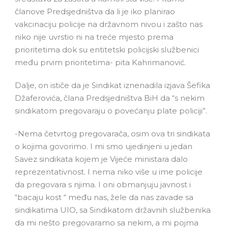
članove Predsjedništva da li je iko planirao
vakcinaciju policije na državnom nivou i zašto nas
niko nije uvrstio ni na treće mjesto prema
prioritetima dok su entitetski policijski službenici
među prvim prioritetima- pita Kahrimanović.
Dalje, on ističe da je Sindikat iznenadila izjava Šefika
Džaferovića, člana Predsjedništva BiH da “s nekim
sindikatom pregovaraju o povećanju plate policiji”.
-Nema četvrtog pregovarača, osim ova tri sindikata
o kojima govorimo. I mi smo ujedinjeni u jedan
Savez sindikata kojem je Vijeće ministara dalo
reprezentativnost. I nema niko više u ime policije
da pregovara s njima. I oni obmanjuju javnost i
“bacaju kost “ među nas, žele da nas zavade sa
sindikatima UIO, sa Sindikatom državnih službenika
da mi nešto pregovaramo sa nekim, a mi pojma