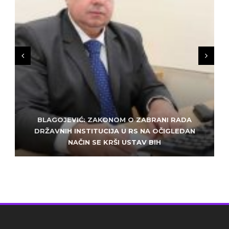
BLAGOJEVIĆ: ZAKONOM O ZABRANI RADA
ZLATKO MILETIĆ: DODIK NEMA KUD OD
KRIMINALA, LJUDE IZ REPUBLIEK SRPSKE VUČE U
DRŽAVNIH INSTITUCIJA U RS NA OČIGLEDAN
SARAJEVO: ALEM MUDŽELET – ČOVJEK OD
NAČIN SE KRŠI USTAV BIH
POVJERENJA
HAOS