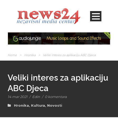
Home
>
Hronika
>
Veliki interes za aplikaciju ABC Djeca
Veliki interes za aplikaciju
ABC Djeca
14 mar 2021
/
Edin
/
0 komentara
Hronika
,
Kultura
,
Novosti