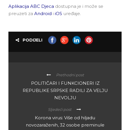
Aplikacija ABC Djeca
dostupna je i može se
preuzeti za
Android
i
iOS
uređaje.
PODIJELI
Prethodni post
POLITIČARI I FUNKCIONERI IZ
REPUBLIKE SRPSKE RADILI ZA VELJU
NEVOLJU
Sljedeći post
Korona virus: Više od hiljadu
novozaraženih, 32 osobe preminule