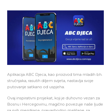
Aplikacija ABC Djeca, kao proizvod tima mladih bh.
stručnjaka, rasutih diljem svijeta, nastavlja svoje
putovanje satkano od uspjeha.
Ovaj inspirativni projekat, koji je duhovno vezan za
Bosnu i Hercegovinu, magično povezuje naše ljude
sa svih meridijana, prevashodno mališane, sa