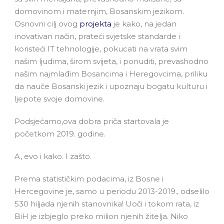
domovinom i maternjim, Bosanskim jezikom.
Osnovni cilj ovog
projekta
je kako, na jedan
inovativan način, prateći svjetske standarde i
koristeći IT tehnologije, pokucati na vrata svim
našim ljudima, širom svijeta, i ponuditi, prevashodno
našim najmlađim Bosancima i Heregovcima, priliku
da nauče Bosanski jezik i upoznaju bogatu kulturu i
ljepote svoje domovine.
Podsjećamo,ova dobra priča startovala je
početkom 2019. godine.
A, evo i kako. I zašto.
Prema statističkim podacima, iz Bosne i
Hercegovine je, samo u periodu 2013-2019., odselilo
530 hiljada njenih stanovnika! Uoči i tokom rata, iz
BiH je izbjeglo preko milion njenih žitelja. Niko