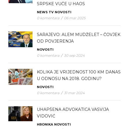
SRPSKE VUČE U HAOS
NEWS TV
NOVOSTI
0 komentara
/
06 mar 2025
SARAJEVO: ALEM MUDŽELET – ČOVJEK
OD POVJERENJA
NOVOSTI
0 komentara
/
30 sep 2024
KOLIKA JE VRIJEDNOST 100 KM DANAS
U ODNOSU NA 2018. GODINU?
NOVOSTI
0 komentara
/
31 mar 2024
UHAPŠENA ADVOKATICA VASVIJA
VIDOVIĆ
HRONIKA
NOVOSTI