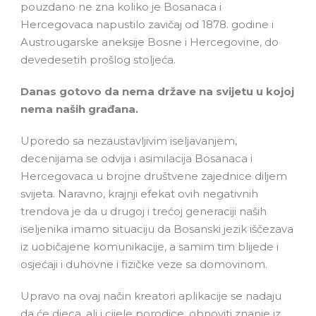
pouzdano ne zna koliko je Bosanaca i
Hercegovaca napustilo zavičaj od 1878. godine i
Austrougarske aneksije Bosne i Hercegovine, do
devedesetih prošlog stoljeća.
Danas gotovo da nema države na svijetu u kojoj
nema naših građana.
Uporedo sa nezaustavljivim iseljavanjem,
decenijama se odvija i asimilacija Bosanaca i
Hercegovaca u brojne društvene zajednice diljem
svijeta. Naravno, krajnji efekat ovih negativnih
trendova je da u drugoj i trećoj generaciji naših
iseljenika imamo situaciju da Bosanski jezik iščezava
iz uobičajene komunikacije, a samim tim blijede i
osjećaji i duhovne i fizičke veze sa domovinom.
Upravo na ovaj način kreatori aplikacije se nadaju
da će djeca, ali i cijele porodice, obnoviti znanje iz