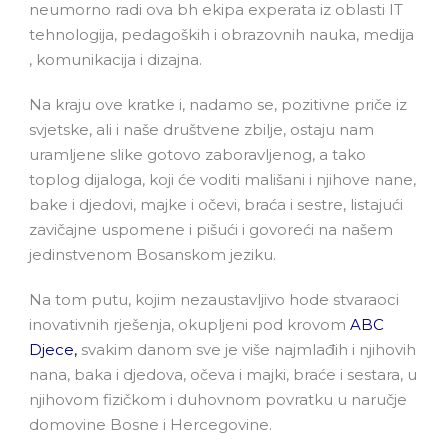
neumorno radi ova bh ekipa experata iz oblasti IT
tehnologija, pedagoških i obrazovnih nauka, medija
, komunikacija i dizajna.
Na kraju ove kratke i, nadamo se, pozitivne priče iz
svjetske, ali i naše društvene zbilje, ostaju nam
uramljene slike gotovo zaboravljenog, a tako
toplog dijaloga, koji će voditi mališani i njihove nane,
bake i djedovi, majke i očevi, braća i sestre, listajući
zavičajne uspomene i pišući i govoreći na našem
jedinstvenom Bosanskom jeziku.
Na tom putu, kojim nezaustavljivo hode stvaraoci
inovativnih rješenja, okupljeni pod krovom
ABC
Djece
,
svakim danom sve je više najmlađih i njihovih
nana, baka i djedova, očeva i majki, braće i sestara, u
njihovom fizičkom i duhovnom povratku u naručje
domovine Bosne i Hercegovine.