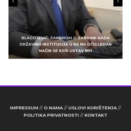
BLAGOJEVIĆ: ZAKONOM O ZABRANI RADA
ZLATKO MILETIĆ: DODIK NEMA KUD OD
KRIMINALA, LJUDE IZ REPUBLIEK SRPSKE VUČE U
DRŽAVNIH INSTITUCIJA U RS NA OČIGLEDAN
SARAJEVO: ALEM MUDŽELET – ČOVJEK OD
NAČIN SE KRŠI USTAV BIH
POVJERENJA
HAOS
IMPRESSUM
//
O NAMA
//
USLOVI KORIŠTENJA
//
POLITIKA PRIVATNOSTI
//
KONTAKT