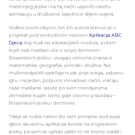
maternjeg jezika i na taj način usporiti vlastitu
asimilaciju u društvene zajednice diljem svijeta.
Vođeni ovom idejom, tim bh autora krenuo je u
projekat pod simboličnim nazivom
Aplikacija ABC
Djeca
, koji nudi niz edukacijskih modula, putem
kojih naši mališani uče o svojoj domovini i
Bosanskom jeziku i usvajaju osnovna znanja iz
matematike, geografije, prirode i društva. Niz
multimedijalnih sadržaja nude, prije svega, zabavu i
igru i na jedan, potpuno inovativan način, vraćaju
naše mališane, rasute po svim meridijanima
zemaljske kugle, tamo gdje izvorno pripadaju –
Bosanskom jeziku i domovini.
“Ideja se rodila nakon što sam primjetio kod svoje
djece da većinu aplikacija koriste na engleskom
jeziku, pa sam se upitao zašto to ne bismo uradili i