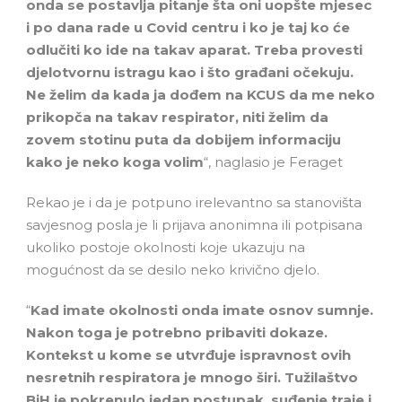
onda se postavlja pitanje šta oni uopšte mjesec
i po dana rade u Covid centru i ko je taj ko će
odlučiti ko ide na takav aparat. Treba provesti
djelotvornu istragu kao i što građani očekuju.
Ne želim da kada ja dođem na KCUS da me neko
prikopča na takav respirator, niti želim da
zovem stotinu puta da dobijem informaciju
kako je neko koga volim
“, naglasio je Feraget
Rekao je i da je potpuno irelevantno sa stanovišta
savjesnog posla je li prijava anonimna ili potpisana
ukoliko postoje okolnosti koje ukazuju na
mogućnost da se desilo neko krivično djelo.
“
Kad imate okolnosti onda imate osnov sumnje.
Nakon toga je potrebno pribaviti dokaze.
Kontekst u kome se utvrđuje ispravnost ovih
nesretnih respiratora je mnogo širi. Tužilaštvo
BiH je pokrenulo jedan postupak, suđenje traje i