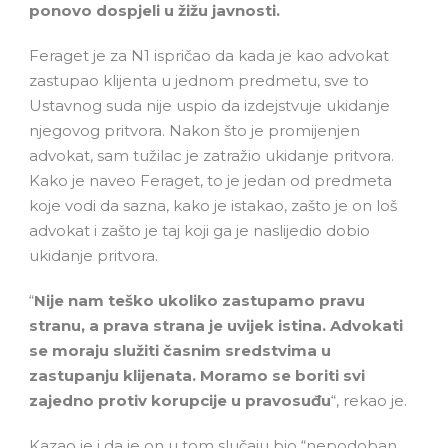
ponovo dospjeli u žižu javnosti.
Feraget je za N1 ispričao da kada je kao advokat
zastupao klijenta u jednom predmetu, sve to
Ustavnog suda nije uspio da izdejstvuje ukidanje
njegovog pritvora. Nakon što je promijenjen
advokat, sam tužilac je zatražio ukidanje pritvora.
Kako je naveo Feraget, to je jedan od predmeta
koje vodi da sazna, kako je istakao, zašto je on loš
advokat i zašto je taj koji ga je naslijedio dobio
ukidanje pritvora.
“
Nije nam teško ukoliko zastupamo pravu
stranu, a prava strana je uvijek istina. Advokati
se moraju služiti časnim sredstvima u
zastupanju klijenata. Moramo se boriti svi
zajedno protiv korupcije u pravosuđu
“, rekao je.
Kazao je i da je on u tom slučaju bio “nepodoban