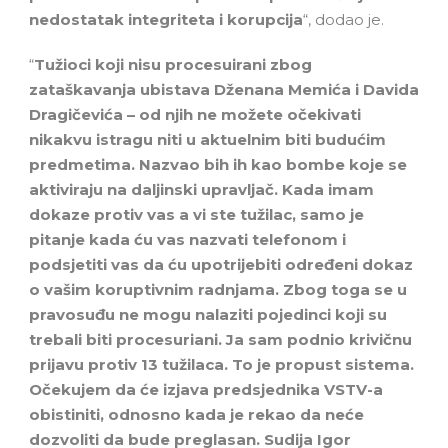
nedostatak integriteta i korupcija
“, dodao je.
“
Tužioci koji nisu procesuirani zbog
zataškavanja ubistava Dženana Memića i Davida
Dragičevića – od njih ne možete očekivati
nikakvu istragu niti u aktuelnim biti budućim
predmetima. Nazvao bih ih kao bombe koje se
aktiviraju na daljinski upravljač. Kada imam
dokaze protiv vas a vi ste tužilac, samo je
pitanje kada ću vas nazvati telefonom i
podsjetiti vas da ću upotrijebiti određeni dokaz
o vašim koruptivnim radnjama. Zbog toga se u
pravosuđu ne mogu nalaziti pojedinci koji su
trebali biti procesuriani. Ja sam podnio krivičnu
prijavu protiv 13 tužilaca. To je propust sistema.
Očekujem da će izjava predsjednika VSTV-a
obistiniti, odnosno kada je rekao da neće
dozvoliti da bude preglasan. Sudija Igor