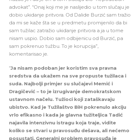
advokat”. “Onaj koji me je naslijedio u tom slučaju je
dobio ukidanje pritvora. Od Dalide Burzić sam tražio
da mi se kaže šta se u predmetu promijenilo da bi
sam tužilac zatražio ukidanje pritvora a ja u tome
nisam uspio. Dobio sam odbijenicu od Burzić, pa
sam pokrenuo tužbu. To je korupcija”,
komentarisao je.
“
Ja nisam podoban jer koristim sva pravna
sredstva da ukažem na sve propuste tužilaca i
suda. Najbolji primjer su slučajevi Memić i
Dragičević – to je izrugivanje demokratskom
ustavnom načelu. Tužioci koji zataškavaju
ubistvo. Kad je Tužilaštvo BiH pokrenulo akciju
vrlo efikasno i kada je glavna tužiteljica Tadić
najavila intenzivnu istragu koja traje, vidite
koliko se stvari u pravosuđu dešava, ali nećemo
posustati. Generalni problem pravosuđa je