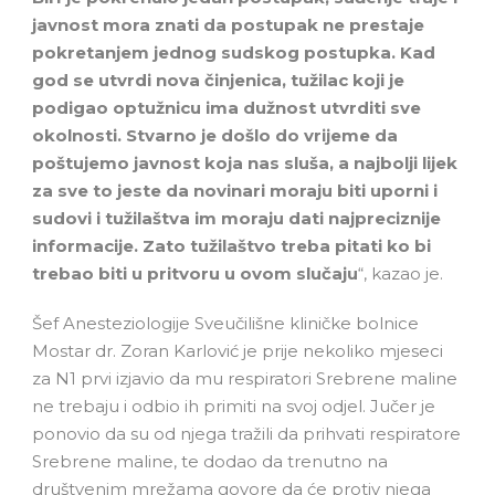
javnost mora znati da postupak ne prestaje
pokretanjem jednog sudskog postupka. Kad
god se utvrdi nova činjenica, tužilac koji je
podigao optužnicu ima dužnost utvrditi sve
okolnosti. Stvarno je došlo do vrijeme da
poštujemo javnost koja nas sluša, a najbolji lijek
za sve to jeste da novinari moraju biti uporni i
sudovi i tužilaštva im moraju dati najpreciznije
informacije. Zato tužilaštvo treba pitati ko bi
trebao biti u pritvoru u ovom slučaju
“, kazao je.
Šef Anesteziologije Sveučilišne kliničke bolnice
Mostar dr. Zoran Karlović je prije nekoliko mjeseci
za N1 prvi izjavio da mu respiratori Srebrene maline
ne trebaju i odbio ih primiti na svoj odjel. Jučer je
ponovio da su od njega tražili da prihvati respiratore
Srebrene maline, te dodao da trenutno na
društvenim mrežama govore da će protiv njega