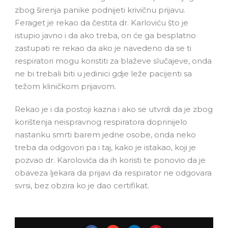
zbog širenja panike podnijeti krivičnu prijavu.
Feraget je rekao da čestita dr. Karloviću što je
istupio javno i da ako treba, on će ga besplatno
zastupati re rekao da ako je navedeno da se ti
respiratori mogu koristiti za blaževe slučajeve, onda
ne bi trebali biti u jedinici gdje leže pacijenti sa
težom kliničkom prijavom.
Rekao je i da postoji kazna i ako se utvrdi da je zbog
korištenja neispravnog respiratora doprinijelo
nastanku smrti barem jedne osobe, onda neko
treba da odgovori pa i taj, kako je istakao, koji je
pozvao dr. Karolovića da ih koristi te ponovio da je
obaveza ljekara da prijavi da respirator ne odgovara
svrsi, bez obzira ko je dao certifikat.