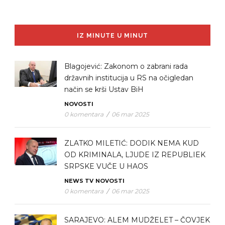
IZ MINUTE U MINUT
Blagojević: Zakonom o zabrani rada
državnih institucija u RS na očigledan
način se krši Ustav BiH
NOVOSTI
0 komentara
/
06 mar 2025
ZLATKO MILETIĆ: DODIK NEMA KUD
OD KRIMINALA, LJUDE IZ REPUBLIEK
SRPSKE VUČE U HAOS
NEWS TV
NOVOSTI
0 komentara
/
06 mar 2025
SARAJEVO: ALEM MUDŽELET – ČOVJEK