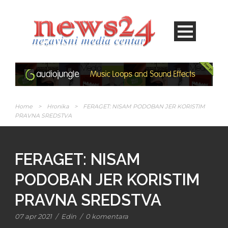
Home
>
Hronika
>
FERAGET: NISAM PODOBAN JER KORISTIM
PRAVNA SREDSTVA
FERAGET: NISAM
PODOBAN JER KORISTIM
PRAVNA SREDSTVA
07 apr 2021
/
Edin
/
0 komentara