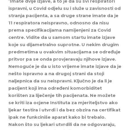
“
Imate dvije izjave, a to je da su svi respiratori
ispravni, u Covid odjelu su i služe u zavisnosti od
stranja pacijenta, a sa druge strane imate da je
11 respiratora neispravno, odnosno da nisu
prema specifikacijama namijenjeni za Covid
centre. Vidite da u samom startu imate izjave
koje su dijametralno suprotne. U nekim drugim
predmetima u ovakvim situacijama se određuje
pritvor pa se onda provjeravaju njihove izjave.
Nemoguće je da u isto vrijeme imate izjave da je
nešto ispravno a na drugoj strani da stoji
naljepnica da su neispravni. Ključno je da li je
pacijent koji ima određeni komorbiditet
korišten za liječenje tih pacijenata. Ne možete
se kriti iza ocjene Instituta za mjeriteljstvo ako
ljekar testira i utvrdi i da bez obzira na certifikat
ipak ne funkciniše aparat kako bi trebalo.
Nakon što su ljekari utvrdili da ne odgovaraju,