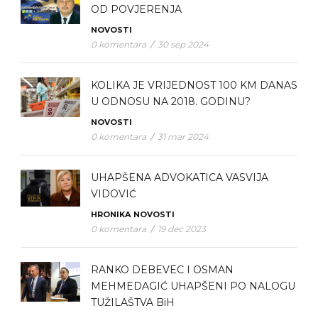
OD POVJERENJA
NOVOSTI
0 komentara
/
30 sep 2024
KOLIKA JE VRIJEDNOST 100 KM DANAS
U ODNOSU NA 2018. GODINU?
NOVOSTI
0 komentara
/
31 mar 2024
UHAPŠENA ADVOKATICA VASVIJA
VIDOVIĆ
HRONIKA
NOVOSTI
0 komentara
/
19 dec 2023
RANKO DEBEVEC I OSMAN
MEHMEDAGIĆ UHAPŠENI PO NALOGU
TUŽILAŠTVA BiH