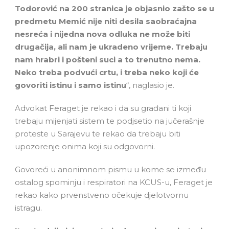
Todorović na 200 stranica je objasnio zašto se u
predmetu Memić nije niti desila saobraćajna
nesreća i nijedna nova odluka ne može biti
drugačija, ali nam je ukradeno vrijeme. Trebaju
nam hrabri i pošteni suci a to trenutno nema.
Neko treba podvući crtu, i treba neko koji će
govoriti istinu i samo istinu
“, naglasio je.
Advokat Feraget je rekao i da su građani ti koji
trebaju mijenjati sistem te podjsetio na jučerašnje
proteste u Sarajevu te rekao da trebaju biti
upozorenje onima koji su odgovorni.
Govoreći u anonimnom pismu u kome se između
ostalog spominju i respiratori na KCUS-u, Feraget je
rekao kako prvenstveno očekuje djelotvornu
istragu.