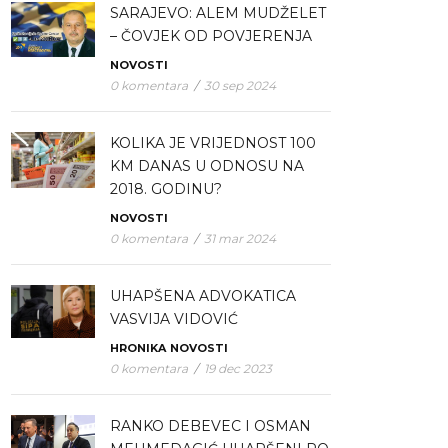
SARAJEVO: ALEM MUDŽELET
– ČOVJEK OD POVJERENJA
NOVOSTI
0 komentara
/
30 sep 2024
KOLIKA JE VRIJEDNOST 100
KM DANAS U ODNOSU NA
2018. GODINU?
NOVOSTI
0 komentara
/
31 mar 2024
UHAPŠENA ADVOKATICA
VASVIJA VIDOVIĆ
HRONIKA
NOVOSTI
0 komentara
/
19 dec 2023
RANKO DEBEVEC I OSMAN