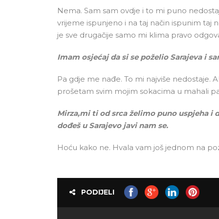
Nema. Sam sam ovdje i to mi puno nedosta
vrijeme ispunjeno i na taj način ispunim taj
je sve drugačije samo mi klima pravo odgova
Imam osjećaj da si se poželio Sarajeva i sar
Pa gdje me nađe. To mi najviše nedostaje. Al
prošetam svim mojim sokacima u mahali pa 
Mirza,mi ti od srca želimo puno uspjeha i
dođeš u Sarajevo javi nam se.
Hoću kako ne. Hvala vam još jednom na pozi
PODIJELI