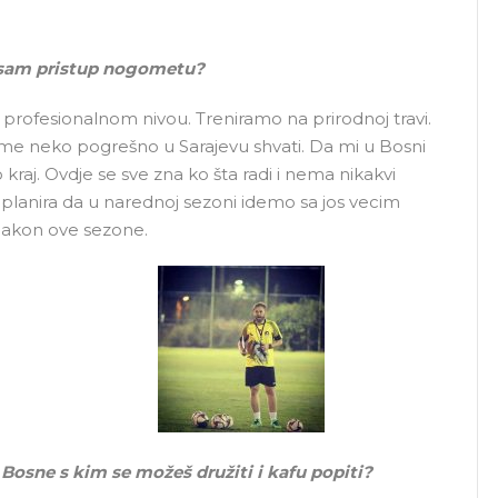
je sam pristup nogometu?
 profesionalnom nivou. Treniramo na prirodnoj travi.
da me neko pogrešno u Sarajevu shvati. Da mi u Bosni
kraj. Ovdje se sve zna ko šta radi i nema nikakvi
 planira da u narednoj sezoni idemo sa jos vecim
i nakon ove sezone.
z Bosne s kim se možeš družiti i kafu popiti?