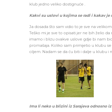
klub jedno veliko dostignuće .
Kakvi su uslovi u kojima se radi i kakav 
Ja dosada što sam vidio to je sve na velikom
Teško mi je sve to opisati jer ne bih želio 
imamo i blizu ovakve uslove gdje bi nam bio 
promašaja. Koliko sam primijetio u klubu se
ciljem. Nadam se da ću biti i dalje u klubu 
Ima li neko u blizini iz Sarajeva odnosno i