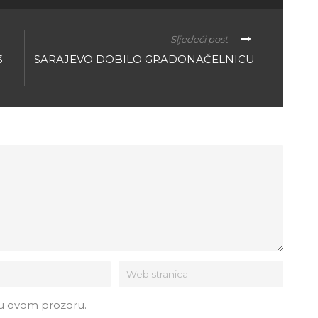
Sljedeći post
3
SARAJEVO DOBILO GRADONAČELNICU
 u ovom prozoru.