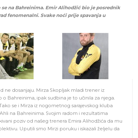
 se na Bahreinima. Emir Alihodžić bio je posrednik
 rad fenomenalni. Svake noći prije spavanja u
d ne dosanjaju. Mirza Skopljak mladi trener iz
o o Bahreinima, ipak sudbina je to učinila za njega.
Tako se i Mirza iz nogometnog sarajevskog kluba
li na Bahreinima. Svojim radom i rezultatima
kivani poziv od našeg trenera Emira Alihodžića da mu
ktivu. Uputili smo Mirzi poruku i iskazali željelu da