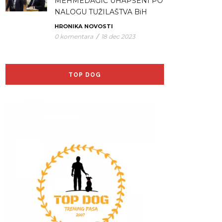
MEHMEDAGIĆ UHAPŠENI PO
NALOGU TUŽILAŠTVA BiH
HRONIKA
NOVOSTI
0 komentara
/
18 dec 2023
TOP DOG