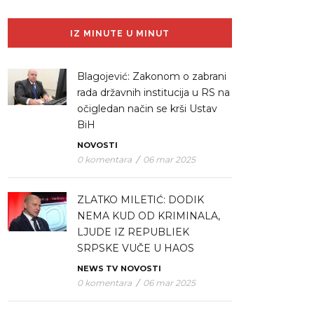
IZ MINUTE U MINUT
Blagojević: Zakonom o zabrani
rada državnih institucija u RS na
očigledan način se krši Ustav
BiH
NOVOSTI
0 komentara
/
06 mar 2025
ZLATKO MILETIĆ: DODIK
NEMA KUD OD KRIMINALA,
LJUDE IZ REPUBLIEK
SRPSKE VUČE U HAOS
NEWS TV
NOVOSTI
0 komentara
/
06 mar 2025