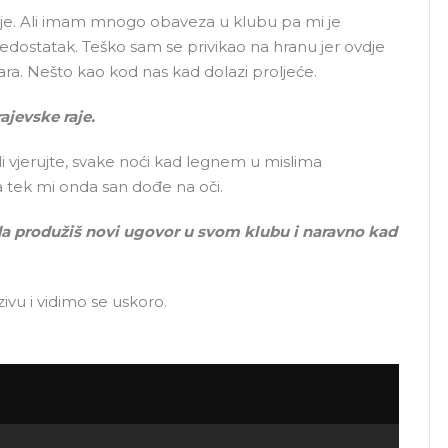
je. Ali imam mnogo obaveza u klubu pa mi je
 nedostatak. Teško sam se privikao na hranu jer ovdje
ra. Nešto kao kod nas kad dolazi proljeće.
ajevske raje.
i vjerujte, svake noći kad legnem u mislima
tek mi onda san dođe na oči.
 da produžiš novi ugovor u svom klubu i naravno kad
vu i vidimo se uskoro.