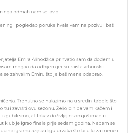
eninga odmah nam se javio.
trening i pogledao poruke hvala vam na pozivu i baš
rijatelja Emira Alihodžića prihvatio sam da dodem u
nisam mogao da odbijem jer su zaista vrhunski i
da se zahvalim Emiru što je baš mene odabrao.
akmičenja. Trenutno se nalazimo na u sredini tabele što
mo tu i završiti ovu sezonu. Želio bih da vam kažem i
 izgubili smo, ali takav doživljaj nisam još imao u
i put klub je igrao finale prije sedam godina. Nadam se
odine igramo azijsku ligu prvaka što bi bilo za mene i