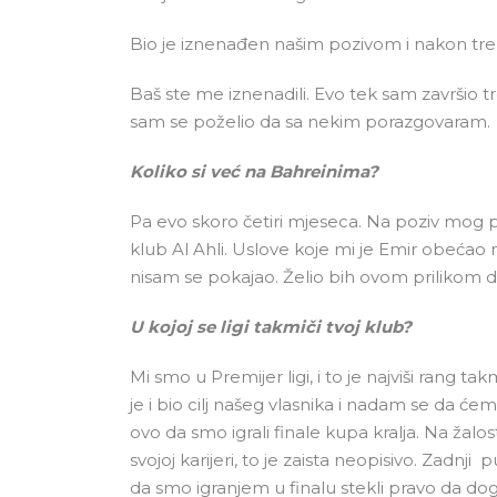
Bio je iznenađen našim pozivom i nakon tr
Baš ste me iznenadili. Evo tek sam završio 
sam se poželio da sa nekim porazgovaram.
Koliko si već na Bahreinima?
Pa evo skoro četiri mjeseca. Na poziv mog p
klub Al Ahli. Uslove koje mi je Emir obećao 
nisam se pokajao. Želio bih ovom prilikom 
U kojoj se ligi takmiči tvoj klub?
Mi smo u Premijer ligi, i to je najviši rang t
je i bio cilj našeg vlasnika i nadam se da će
ovo da smo igrali finale kupa kralja. Na žalost
svojoj karijeri, to je zaista neopisivo. Zadnj
da smo igranjem u finalu stekli pravo da dog