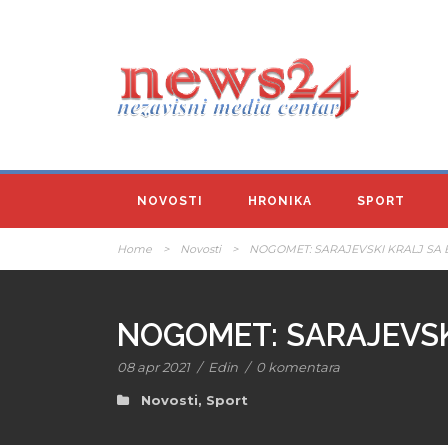
NOVOSTI
HRONIKA
SPORT
Home
>
Novosti
>
NOGOMET: SARAJEVSKI KRALJ SA
NOGOMET: SARAJEVSK
08 apr 2021
/
Edin
/
0 komentara
Novosti
,
Sport