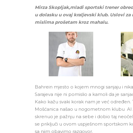
Mirza Skopljak,mladi sportski trener obreo
u dolasku u ovaj kraljevski klub. Uslovi za
mislima prošetam kroz mahalu.
Bahrein mjesto o kojem mnogi sanjaju i nika
Sarajeva nije ni pomislio a kamoli da je sanja
Kako kažu svaki korak nam je već određen. 
Mošćanica našao u nogometnom klubu Al Ah
skrenuo je pažnju na sebe i dobio taj neoče
se priključi u ovom uspješnom sportskom kole
sa njim obavimo razgovor.