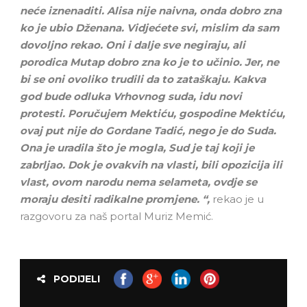
neće iznenaditi. Alisa nije naivna, onda dobro zna
ko je ubio Dženana. Vidjećete svi, mislim da sam
dovoljno rekao. Oni i dalje sve negiraju, ali
porodica Mutap dobro zna ko je to učinio. Jer, ne
bi se oni ovoliko trudili da to zataškaju. Kakva
god bude odluka Vrhovnog suda, idu novi
protesti. Poručujem Mektiću, gospodine Mektiću,
ovaj put nije do Gordane Tadić, nego je do Suda.
Ona je uradila što je mogla, Sud je taj koji je
zabrljao. Dok je ovakvih na vlasti, bili opozicija ili
vlast, ovom narodu nema selameta, ovdje se
moraju desiti radikalne promjene. “,
rekao je u
razgovoru za naš portal Muriz Memić.
PODIJELI