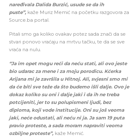
naređivala Dalida Burzić, usude se da ih
puste”,
kaže Muriz Memić na početku razgovora za
Source.ba portal.
Pitali smo ga koliko ovakav potez sada znači da se
stvari ponovo vraćaju na mrtvu tačku, te da se sve
vraća na nulu.
“Ja im opet mogu reći da neću stati, ali ovo jeste
bio udarac za mene i za moju porodicu. Kćerka
Arijana mi je završila u Hitnoj. Ali, svjesni smo mi
da će biti sve teže da što budemo išli dalje. Ovo je
dokaz koliko su oni i dalje jaki i da ih ne treba
potcijeniti, jer to su polupismeni ljudi, bez
diploma, koji vode institucije. Oni su još veoma
jaki, neće odustati, ali neću ni ja. Ja sam 19 puta
pravio proteste, a sada moram napraviti veoma
ozbiljne proteste”,
kaže Memić.