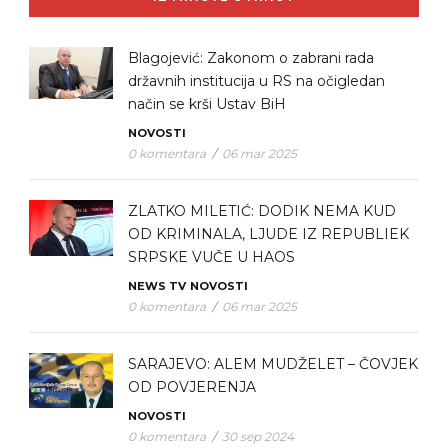
Blagojević: Zakonom o zabrani rada
državnih institucija u RS na očigledan
način se krši Ustav BiH
NOVOSTI
0 komentara
/
06 mar 2025
ZLATKO MILETIĆ: DODIK NEMA KUD
OD KRIMINALA, LJUDE IZ REPUBLIEK
SRPSKE VUČE U HAOS
NEWS TV
NOVOSTI
0 komentara
/
06 mar 2025
SARAJEVO: ALEM MUDŽELET – ČOVJEK
OD POVJERENJA
NOVOSTI
0 komentara
/
30 sep 2024