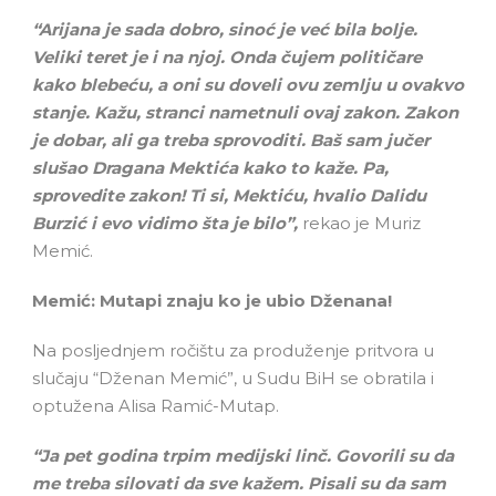
“Arijana je sada dobro, sinoć je već bila bolje.
Veliki teret je i na njoj. Onda čujem političare
kako blebeću, a oni su doveli ovu zemlju u ovakvo
stanje. Kažu, stranci nametnuli ovaj zakon. Zakon
je dobar, ali ga treba sprovoditi. Baš sam jučer
slušao Dragana Mektića kako to kaže. Pa,
sprovedite zakon! Ti si, Mektiću, hvalio Dalidu
Burzić i evo vidimo šta je bilo”,
rekao je Muriz
Memić.
Memić: Mutapi znaju ko je ubio Dženana!
Na posljednjem ročištu za produženje pritvora u
slučaju “Dženan Memić”, u Sudu BiH se obratila i
optužena Alisa Ramić-Mutap.
“Ja pet godina trpim medijski linč. Govorili su da
me treba silovati da sve kažem. Pisali su da sam