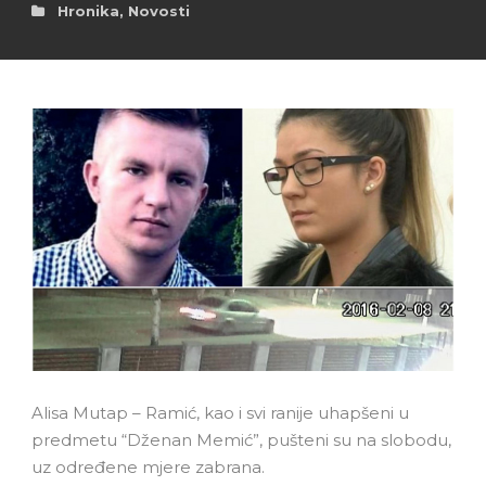
Hronika
,
Novosti
Alisa Mutap – Ramić, kao i svi ranije uhapšeni u
predmetu “Dženan Memić”, pušteni su na slobodu,
uz određene mjere zabrana.