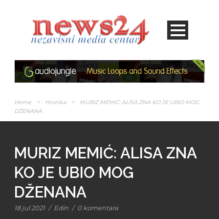
Home
>
Hronika
>
MURIZ MEMIĆ: ALISA ZNA KO JE UBIO MOG
DŽENANA
MURIZ MEMIĆ: ALISA ZNA
KO JE UBIO MOG
DŽENANA
18 jul 2021
/
Edin
/
0 komentara