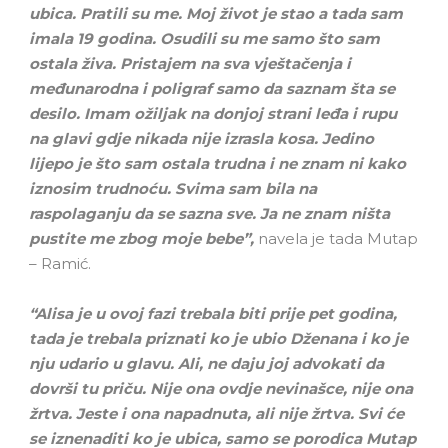
ubica. Pratili su me. Moj život je stao a tada sam
imala 19 godina. Osudili su me samo što sam
ostala živa. Pristajem na sva vještačenja i
međunarodna i poligraf samo da saznam šta se
desilo. Imam ožiljak na donjoj strani leđa i rupu
na glavi gdje nikada nije izrasla kosa. Jedino
lijepo je što sam ostala trudna i ne znam ni kako
iznosim trudnoću. Svima sam bila na
raspolaganju da se sazna sve. Ja ne znam ništa
pustite me zbog moje bebe”,
navela je tada Mutap
– Ramić.
“Alisa je u ovoj fazi trebala biti prije pet godina,
tada je trebala priznati ko je ubio Dženana i ko je
nju udario u glavu. Ali, ne daju joj advokati da
dovrši tu priču. Nije ona ovdje nevinašce, nije ona
žrtva. Jeste i ona napadnuta, ali nije žrtva. Svi će
se iznenaditi ko je ubica, samo se porodica Mutap