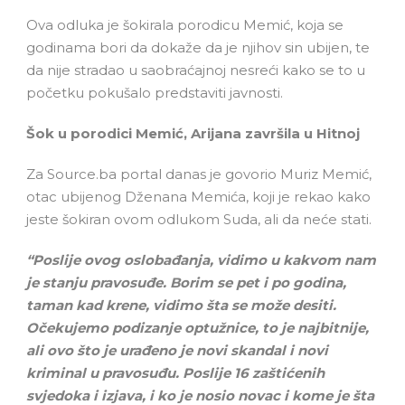
Ova odluka je šokirala porodicu Memić, koja se
godinama bori da dokaže da je njihov sin ubijen, te
da nije stradao u saobraćajnoj nesreći kako se to u
početku pokušalo predstaviti javnosti.
Šok u porodici Memić, Arijana završila u Hitnoj
Za Source.ba portal danas je govorio Muriz Memić,
otac ubijenog Dženana Memića, koji je rekao kako
jeste šokiran ovom odlukom Suda, ali da neće stati.
“Poslije ovog oslobađanja, vidimo u kakvom nam
je stanju pravosuđe. Borim se pet i po godina,
taman kad krene, vidimo šta se može desiti.
Očekujemo podizanje optužnice, to je najbitnije,
ali ovo što je urađeno je novi skandal i novi
kriminal u pravosuđu. Poslije 16 zaštićenih
svjedoka i izjava, i ko je nosio novac i kome je šta