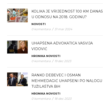
KOLIKA JE VRIJEDNOST 100 KM DANAS
U ODNOSU NA 2018. GODINU?
NOVOSTI
0 komentara
/
31 mar 2024
UHAPŠENA ADVOKATICA VASVIJA
VIDOVIĆ
HRONIKA
NOVOSTI
0 komentara
/
19 dec 2023
RANKO DEBEVEC I OSMAN
MEHMEDAGIĆ UHAPŠENI PO NALOGU
TUŽILAŠTVA BiH
HRONIKA
NOVOSTI
0 komentara
/
18 dec 2023