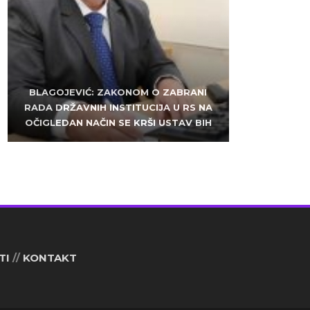
ZLATKO MILETIĆ: DODIK NEMA KUD OD
BLAGOJEVIĆ: ZAKONOM O ZABRANI
SARAJEVO: ALEM MUDŽELET – ČOVJEK
RADA DRŽAVNIH INSTITUCIJA U RS NA
KRIMINALA, LJUDE IZ REPUBLIEK
OČIGLEDAN NAČIN SE KRŠI USTAV BIH
SRPSKE VUČE U HAOS
OD POVJERENJA
TI
//
KONTAKT