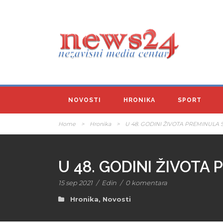
NOVOSTI
HRONIKA
SPORT
Home
>
Hronika
>
U 48. GODINI ŽIVOTA PREMINULA
U 48. GODINI ŽIVOTA
15 sep 2021
/
Edin
/
0 komentara
Hronika
,
Novosti