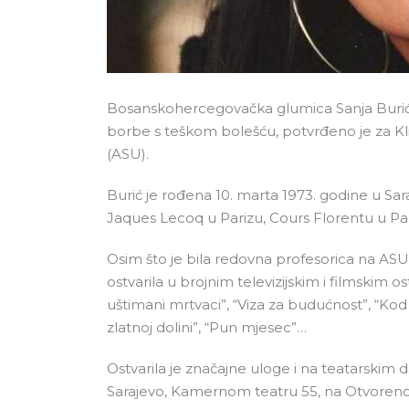
Bosanskohercegovačka glumica Sanja Burić p
borbe s teškom bolešću, potvrđeno je za Kl
(ASU).
Burić je rođena 10. marta 1973. godine u Sar
Jaques Lecoq u Parizu, Cours Florentu u Par
Osim što je bila redovna profesorica na ASU
ostvarila u brojnim televizijskim i filmskim 
uštimani mrtvaci”, “Viza za budućnost”, “Kod a
zlatnoj dolini”, “Pun mjesec”…
Ostvarila je značajne uloge i na teatarskim
Sarajevo, Kamernom teatru 55, na Otvoren