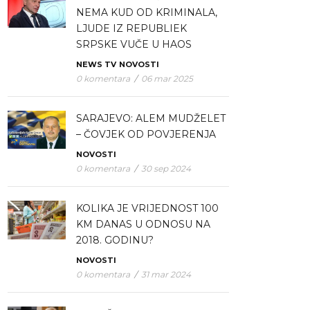
NEMA KUD OD KRIMINALA,
LJUDE IZ REPUBLIEK
SRPSKE VUČE U HAOS
NEWS TV
NOVOSTI
0 komentara
/
06 mar 2025
SARAJEVO: ALEM MUDŽELET
– ČOVJEK OD POVJERENJA
NOVOSTI
0 komentara
/
30 sep 2024
KOLIKA JE VRIJEDNOST 100
KM DANAS U ODNOSU NA
2018. GODINU?
NOVOSTI
0 komentara
/
31 mar 2024