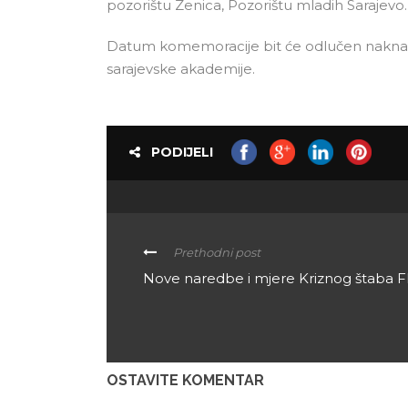
pozorištu Zenica, Pozorištu mladih Sarajevo
Datum komemoracije bit će odlučen naknadno 
sarajevske akademije.
PODIJELI
Prethodni post
Nove naredbe i mjere Kriznog štaba 
OSTAVITE KOMENTAR