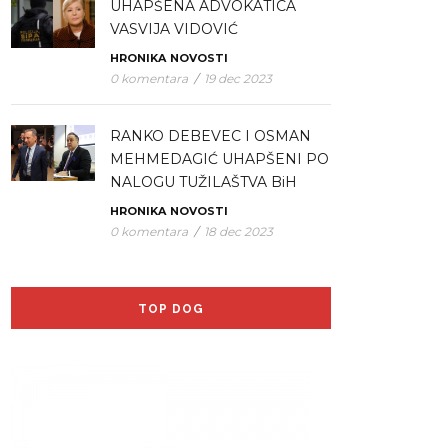
UHAPŠENA ADVOKATICA
VASVIJA VIDOVIĆ
HRONIKA
NOVOSTI
0 komentara
/
19 dec 2023
RANKO DEBEVEC I OSMAN
MEHMEDAGIĆ UHAPŠENI PO
NALOGU TUŽILAŠTVA BiH
HRONIKA
NOVOSTI
0 komentara
/
18 dec 2023
TOP DOG