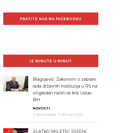
PRATITE NAS NA FACEBOOKU
IZ MINUTE U MINUT
Blagojević: Zakonom o zabrani
rada državnih institucija u RS na
očigledan način se krši Ustav
BiH
NOVOSTI
0 komentara
/
06 mar 2025
ZLATKO MILETIĆ: DODIK