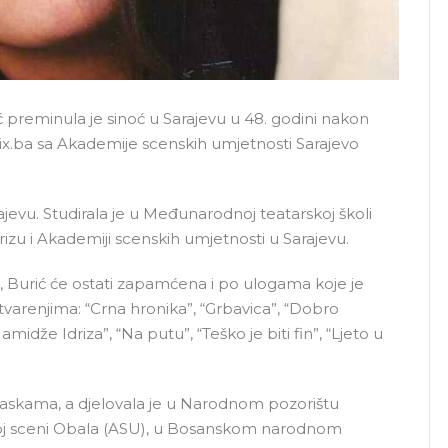
reminula je sinoć u Sarajevu u 48. godini nakon
ix.ba sa Akademije scenskih umjetnosti Sarajevo
ajevu. Studirala je u Međunarodnoj teatarskoj školi
izu i Akademiji scenskih umjetnosti u Sarajevu.
, Burić će ostati zapamćena i po ulogama koje je
ostvarenjima: “Crna hronika”, “Grbavica”, “Dobro
midže Idriza”, “Na putu”, “Teško je biti fin”, “Ljeto u
 daskama, a djelovala je u Narodnom pozorištu
oj sceni Obala (ASU), u Bosanskom narodnom