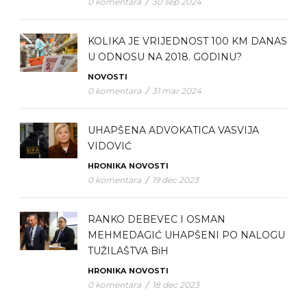
0 komentara
/
30 sep 2024
KOLIKA JE VRIJEDNOST 100 KM DANAS
U ODNOSU NA 2018. GODINU?
NOVOSTI
0 komentara
/
31 mar 2024
UHAPŠENA ADVOKATICA VASVIJA
VIDOVIĆ
HRONIKA
NOVOSTI
0 komentara
/
19 dec 2023
RANKO DEBEVEC I OSMAN
MEHMEDAGIĆ UHAPŠENI PO NALOGU
TUŽILAŠTVA BiH
HRONIKA
NOVOSTI
0 komentara
/
18 dec 2023