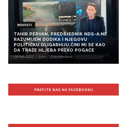
NOVOSTI
TAHIR PERVAN, PREDSJEDNIK NDS-A:NE
RAZUMIJEM DODIKA I NJEGOVU
POLITIČKU OLIGARHIJU,ČINI MI SE KAO
DA TRAŽE HLJEBA PREKO POGAČE
09 feb 2022
/
Edin
/
0 komentara
PRATITE NAS NA FACEBOOKU