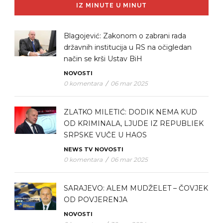
IZ MINUTE U MINUT
Blagojević: Zakonom o zabrani rada
državnih institucija u RS na očigledan
način se krši Ustav BiH
NOVOSTI
0 komentara
/
06 mar 2025
ZLATKO MILETIĆ: DODIK NEMA KUD
OD KRIMINALA, LJUDE IZ REPUBLIEK
SRPSKE VUČE U HAOS
NEWS TV
NOVOSTI
0 komentara
/
06 mar 2025
SARAJEVO: ALEM MUDŽELET – ČOVJEK
OD POVJERENJA
NOVOSTI