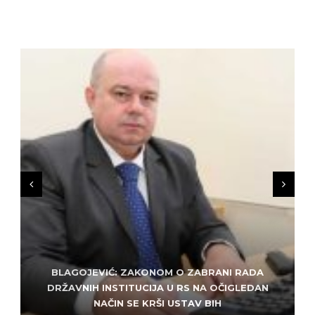
BLAGOJEVIĆ: ZAKONOM O ZABRANI RADA
ZLATKO MILETIĆ: DODIK NEMA KUD OD
KRIMINALA, LJUDE IZ REPUBLIEK SRPSKE VUČE U
DRŽAVNIH INSTITUCIJA U RS NA OČIGLEDAN
SARAJEVO: ALEM MUDŽELET – ČOVJEK OD
NAČIN SE KRŠI USTAV BIH
POVJERENJA
HAOS