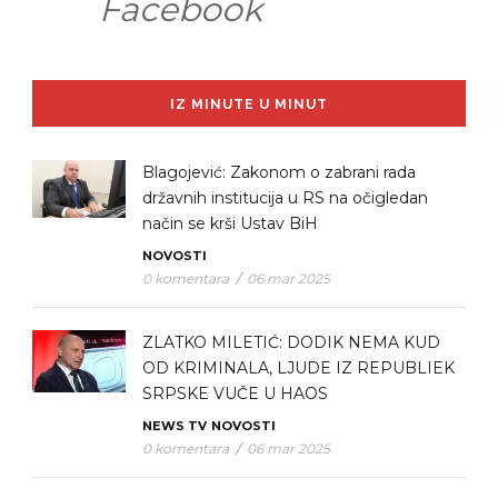
Facebook
IZ MINUTE U MINUT
Blagojević: Zakonom o zabrani rada
državnih institucija u RS na očigledan
način se krši Ustav BiH
NOVOSTI
0 komentara
/
06 mar 2025
ZLATKO MILETIĆ: DODIK NEMA KUD
OD KRIMINALA, LJUDE IZ REPUBLIEK
SRPSKE VUČE U HAOS
NEWS TV
NOVOSTI
0 komentara
/
06 mar 2025