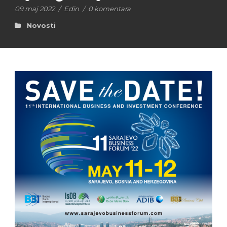
09 maj 2022
/
Edin
/
0 komentara
Novosti