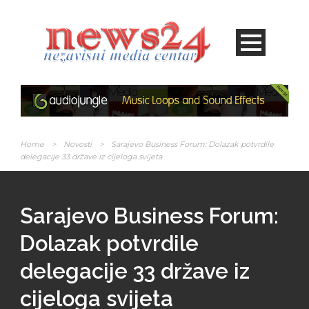
Home
>
Novosti
>
Sarajevo Business Forum: Dolazak potvrdile
delegacije 33 države iz cijeloga svijeta
Sarajevo Business Forum:
Dolazak potvrdile
delegacije 33 države iz
cijeloga svijeta