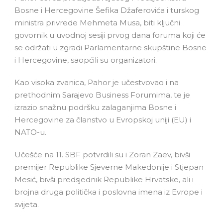
Bosne i Hercegovine Šefika Džaferovića i turskog
ministra privrede Mehmeta Musa, biti ključni
govornik u uvodnoj sesiji prvog dana foruma koji će
se održati u zgradi Parlamentarne skupštine Bosne
i Hercegovine, saopćili su organizatori.
Kao visoka zvanica, Pahor je učestvovao i na
prethodnim Sarajevo Business Forumima, te je
izrazio snažnu podršku zalaganjima Bosne i
Hercegovine za članstvo u Evropskoj uniji (EU) i
NATO-u.
Učešće na 11. SBF potvrdili su i Zoran Zaev, bivši
premijer Republike Sjeverne Makedonije i Stjepan
Mesić, bivši predsjednik Republike Hrvatske, ali i
brojna druga politička i poslovna imena iz Evrope i
svijeta.