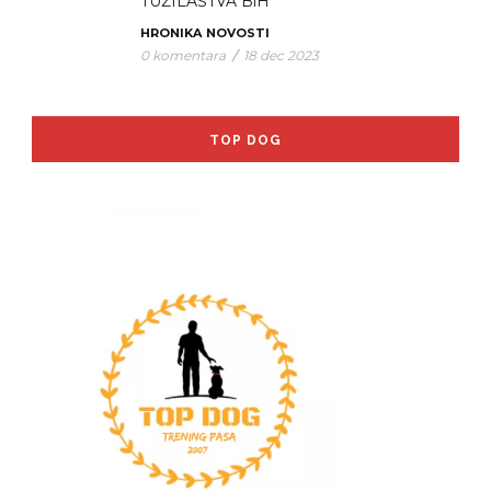
TUŽILAŠTVA BiH
HRONIKA
NOVOSTI
0 komentara
/
18 dec 2023
TOP DOG