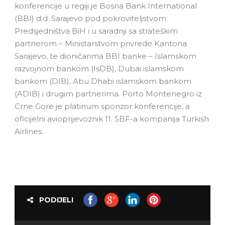
konferencije u regiji je Bosna Bank International
(BBI) d.d. Sarajevo pod pokroviteljstvom
Predsjedništva BiH i u saradnji sa strateškim
partnerom – Ministarstvom privrede Kantona
Sarajevo, te dioničarima BBI banke – Islamskom
razvojnom bankom (IsDB), Dubai islamskom
bankom (DIB), Abu Dhabi islamskom bankom
(ADIB) i drugim partnerima. Porto Montenegro iz
Crne Gore je platinum sponzor konferencije, a
oficijelni avioprijevoznik 11. SBF-a kompanija Turkish
Airlines.
PODIJELI