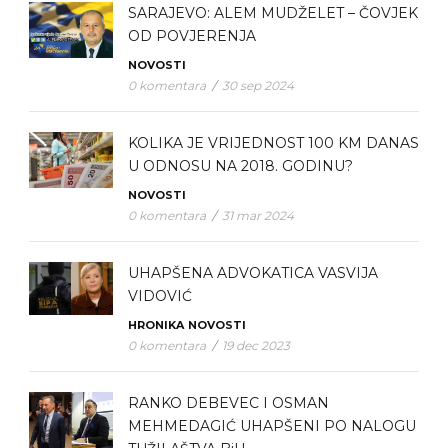
SARAJEVO: ALEM MUDŽELET – ČOVJEK
OD POVJERENJA
NOVOSTI
0 komentara
/
30 sep 2024
KOLIKA JE VRIJEDNOST 100 KM DANAS
U ODNOSU NA 2018. GODINU?
NOVOSTI
0 komentara
/
31 mar 2024
UHAPŠENA ADVOKATICA VASVIJA
VIDOVIĆ
HRONIKA
NOVOSTI
0 komentara
/
19 dec 2023
RANKO DEBEVEC I OSMAN
MEHMEDAGIĆ UHAPŠENI PO NALOGU