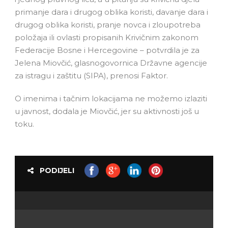
primanje dara i drugog oblika koristi, davanje dara i
drugog oblika koristi, pranje novca i zloupotreba
položaja ili ovlasti propisanih Krivičnim zakonom
Federacije Bosne i Hercegovine – potvrdila je za
Jelena Miovčić, glasnogovornica Državne agencije
za istragu i zaštitu (SIPA), prenosi Faktor.
O imenima i tačnim lokacijama ne možemo izlaziti
u javnost, dodala je Miovčić, jer su aktivnosti još u
toku.
PODIJELI