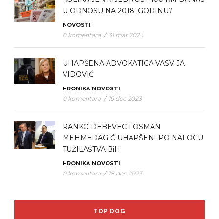
U ODNOSU NA 2018. GODINU?
NOVOSTI
0 komentara
/
31 mar 2024
UHAPŠENA ADVOKATICA VASVIJA
VIDOVIĆ
HRONIKA
NOVOSTI
0 komentara
/
19 dec 2023
RANKO DEBEVEC I OSMAN
MEHMEDAGIĆ UHAPŠENI PO NALOGU
TUŽILAŠTVA BiH
HRONIKA
NOVOSTI
0 komentara
/
18 dec 2023
TOP DOG