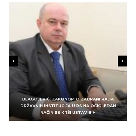
BLAGOJEVIĆ: ZAKONOM O ZABRANI RADA
ZLATKO MILETIĆ: DODIK NEMA KUD OD
KRIMINALA, LJUDE IZ REPUBLIEK SRPSKE VUČE U
DRŽAVNIH INSTITUCIJA U RS NA OČIGLEDAN
SARAJEVO: ALEM MUDŽELET – ČOVJEK OD
NAČIN SE KRŠI USTAV BIH
POVJERENJA
HAOS