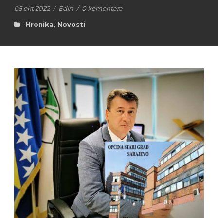
05 okt 2022
/
Edin
/
0 komentara
Hronika
,
Novosti