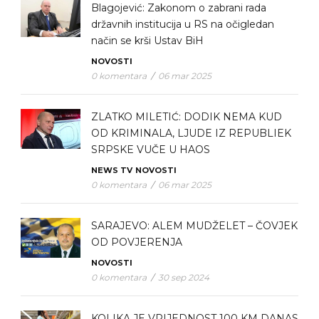
Blagojević: Zakonom o zabrani rada
državnih institucija u RS na očigledan
način se krši Ustav BiH
NOVOSTI
0 komentara
/
06 mar 2025
ZLATKO MILETIĆ: DODIK NEMA KUD
OD KRIMINALA, LJUDE IZ REPUBLIEK
SRPSKE VUČE U HAOS
NEWS TV
NOVOSTI
0 komentara
/
06 mar 2025
SARAJEVO: ALEM MUDŽELET – ČOVJEK
OD POVJERENJA
NOVOSTI
0 komentara
/
30 sep 2024
KOLIKA JE VRIJEDNOST 100 KM DANAS