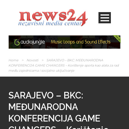
Home
>
Novosti
>
SARAJEVO – BKC: MEĐUNARODNA
KONFERENCIJA GAME CHANGERS – Korištenje sporta kao alata za rad
među zajednicama i socijalno uključivanje
SARAJEVO – BKC:
MEĐUNARODNA
KONFERENCIJA GAME