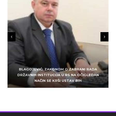
BLAGOJEVIĆ: ZAKONOM O ZABRANI RADA
ZLATKO MILETIĆ: DODIK NEMA KUD OD
KRIMINALA, LJUDE IZ REPUBLIEK SRPSKE VUČE U
DRŽAVNIH INSTITUCIJA U RS NA OČIGLEDAN
SARAJEVO: ALEM MUDŽELET – ČOVJEK OD
NAČIN SE KRŠI USTAV BIH
POVJERENJA
HAOS