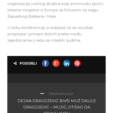
organizacija civilnog društva koje promovišu sport i
lokalne inicijative iz Evrope sa fokusom na regiju
Zapadnog Balkana i Irske.
U toku konferencije predstavit će se rezultati
projekata i primjeri dobrih praksi među
zajednicama u radu sa mladim ljudima.
PODIJELI
Prethodni post
DEJAN DRAGOJEVIĆ BIVŠI MUŽ DALILE
DRAGOJEVIĆ – MUJIĆ, OTIŠAO DA