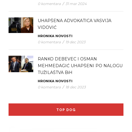
0 komentara
/
31 mar 2024
UHAPŠENA ADVOKATICA VASVIJA
VIDOVIĆ
HRONIKA
NOVOSTI
0 komentara
/
19 dec 2023
RANKO DEBEVEC I OSMAN
MEHMEDAGIĆ UHAPŠENI PO NALOGU
TUŽILAŠTVA BiH
HRONIKA
NOVOSTI
0 komentara
/
18 dec 2023
TOP DOG