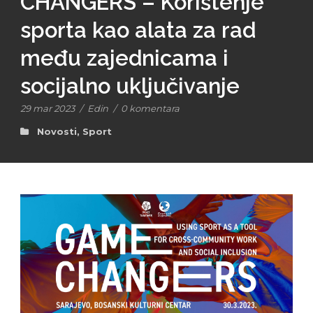
CHANGERS – Korištenje
sporta kao alata za rad
među zajednicama i
socijalno uključivanje
29 mar 2023
/
Edin
/
0 komentara
Novosti
,
Sport