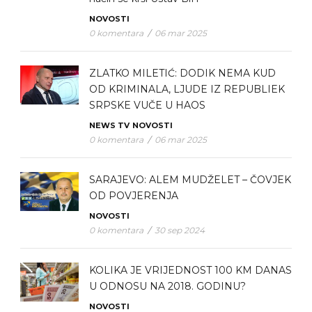
NOVOSTI
0 komentara
/
06 mar 2025
ZLATKO MILETIĆ: DODIK NEMA KUD
OD KRIMINALA, LJUDE IZ REPUBLIEK
SRPSKE VUČE U HAOS
NEWS TV
NOVOSTI
0 komentara
/
06 mar 2025
SARAJEVO: ALEM MUDŽELET – ČOVJEK
OD POVJERENJA
NOVOSTI
0 komentara
/
30 sep 2024
KOLIKA JE VRIJEDNOST 100 KM DANAS
U ODNOSU NA 2018. GODINU?
NOVOSTI