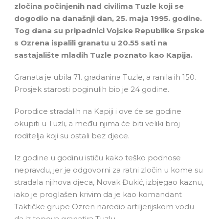
zločina počinjenih nad civilima Tuzle koji se
dogodio na današnji dan, 25. maja 1995. godine.
Tog dana su pripadnici Vojske Republike Srpske
s Ozrena ispalili granatu u 20.55 sati na
sastajalište mladih Tuzle poznato kao Kapija.
Granata je ubila 71. građanina Tuzle, a ranila ih 150.
Prosjek starosti poginulih bio je 24 godine.
Porodice stradalih na Kapiji i ove će se godine
okupiti u Tuzli, a među njima će biti veliki broj
roditelja koji su ostali bez djece.
Iz godine u godinu ističu kako teško podnose
nepravdu, jer je odgovorni za ratni zločin u kome su
stradala njihova djeca, Novak Đukić, izbjegao kaznu,
iako je proglašen krivim da je kao komandant
Taktičke grupe Ozren naredio artiljerijskom vodu
da iz topova granatira Tuzlu.