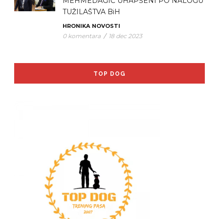
MEHMEDAGIĆ UHAPŠENI PO NALOGU
TUŽILAŠTVA BiH
HRONIKA
NOVOSTI
0 komentara
/
18 dec 2023
TOP DOG