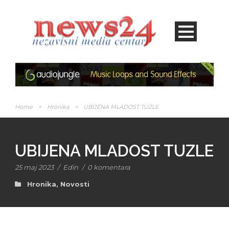
Home
>
Hronika
>
UBIJENA MLADOST TUZLE
UBIJENA MLADOST TUZLE
25 maj 2023
/
Edin
/
0 komentara
Hronika
,
Novosti