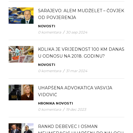
SARAJEVO: ALEM MUDŽELET – ČOVJEK
OD POVJERENJA
NOVOSTI
0 komentara
/
30 sep 2024
KOLIKA JE VRIJEDNOST 100 KM DANAS
U ODNOSU NA 2018. GODINU?
NOVOSTI
0 komentara
/
31 mar 2024
UHAPŠENA ADVOKATICA VASVIJA
VIDOVIĆ
HRONIKA
NOVOSTI
0 komentara
/
19 dec 2023
RANKO DEBEVEC I OSMAN