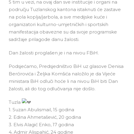
S tim u vezi, na ovaj dan sve institucije i organi na
području Tuzlanskog kantona istaknuti će zastave
na pola koplja/jarbola, a sve medijske kuće i
organizatori kulturno-umjetničkih i sportskih
manifestacija obavezne su da svoje programske
sadržaje prilagode danu žalosti.
Dan žalosti proglašen je i na nivou FBiH.
Podsjećamo, Predsjedništvo BiH uz glasove Denisa
Berćirovića i Željka Komšića naložilo je da Vijeće
ministara BiH odluči hoće li na nivou BiH biti Dan
žalosti, ali do tog odlučivanja nije došlo.
Tuzla
1. Suzan Abulismail, 15 godina
2. Edina Ahmetašević, 20 godina
3. Elvis Alagić Enko, 17 godina
4. Admir Alispahić, 24 godine