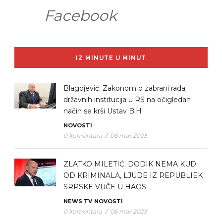
Facebook
IZ MINUTE U MINUT
Blagojević: Zakonom o zabrani rada
državnih institucija u RS na očigledan
način se krši Ustav BiH
NOVOSTI
0 komentara
/
06 mar 2025
ZLATKO MILETIĆ: DODIK NEMA KUD
OD KRIMINALA, LJUDE IZ REPUBLIEK
SRPSKE VUČE U HAOS
NEWS TV
NOVOSTI
0 komentara
/
06 mar 2025