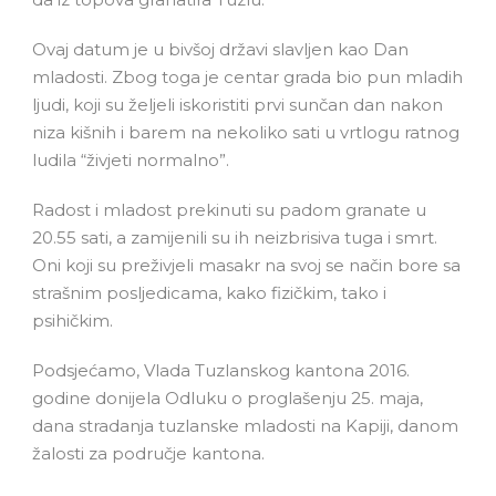
Ovaj datum je u bivšoj državi slavljen kao Dan
mladosti. Zbog toga je centar grada bio pun mladih
ljudi, koji su željeli iskoristiti prvi sunčan dan nakon
niza kišnih i barem na nekoliko sati u vrtlogu ratnog
ludila “živjeti normalno”.
Radost i mladost prekinuti su padom granate u
20.55 sati, a zamijenili su ih neizbrisiva tuga i smrt.
Oni koji su preživjeli masakr na svoj se način bore sa
strašnim posljedicama, kako fizičkim, tako i
psihičkim.
Podsjećamo, Vlada Tuzlanskog kantona 2016.
godine donijela Odluku o proglašenju 25. maja,
dana stradanja tuzlanske mladosti na Kapiji, danom
žalosti za područje kantona.