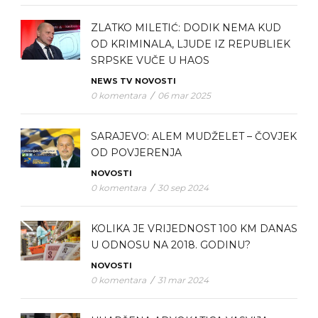
ZLATKO MILETIĆ: DODIK NEMA KUD
OD KRIMINALA, LJUDE IZ REPUBLIEK
SRPSKE VUČE U HAOS
NEWS TV
NOVOSTI
0 komentara
/
06 mar 2025
SARAJEVO: ALEM MUDŽELET – ČOVJEK
OD POVJERENJA
NOVOSTI
0 komentara
/
30 sep 2024
KOLIKA JE VRIJEDNOST 100 KM DANAS
U ODNOSU NA 2018. GODINU?
NOVOSTI
0 komentara
/
31 mar 2024