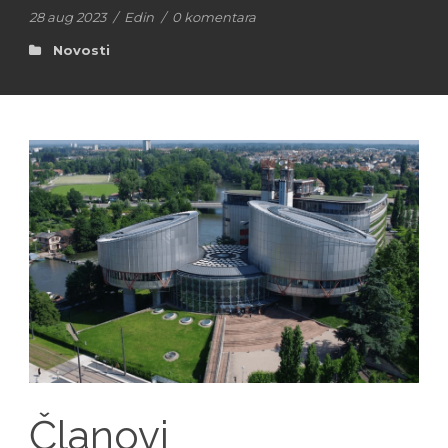
28 aug 2023
/
Edin
/
0 komentara
Novosti
Članovi