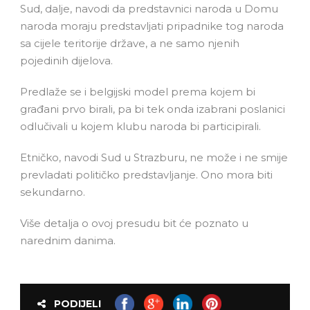
Sud, dalje, navodi da predstavnici naroda u Domu
naroda moraju predstavljati pripadnike tog naroda
sa cijele teritorije države, a ne samo njenih
pojedinih dijelova.
Predlaže se i belgijski model prema kojem bi
građani prvo birali, pa bi tek onda izabrani poslanici
odlučivali u kojem klubu naroda bi participirali.
Etničko, navodi Sud u Strazburu, ne može i ne smije
prevladati političko predstavljanje. Ono mora biti
sekundarno.
Više detalja o ovoj presudu bit će poznato u
narednim danima.
PODIJELI