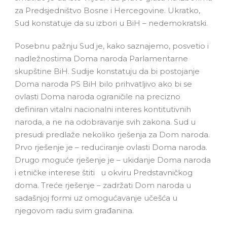
za Predsjedništvo Bosne i Hercegovine. Ukratko,
Sud konstatuje da su izbori u BiH – nedemokratski.
Posebnu pažnju Sud je, kako saznajemo, posvetio i
nadležnostima Doma naroda Parlamentarne
skupštine BiH. Sudije konstatuju da bi postojanje
Doma naroda PS BiH bilo prihvatljivo ako bi se
ovlasti Doma naroda ograničile na precizno
definiran vitalni nacionalni interes kontitutivnih
naroda, a ne na odobravanje svih zakona. Sud u
presudi predlaže nekoliko rješenja za Dom naroda.
Prvo rješenje je – reduciranje ovlasti Doma naroda.
Drugo moguće rješenje je – ukidanje Doma naroda
i etničke interese štiti u okviru Predstavničkog
doma. Treće rješenje – zadržati Dom naroda u
sadašnjoj formi uz omogućavanje učešća u
njegovom radu svim građanina.