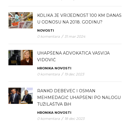
KOLIKA JE VRIJEDNOST 100 KM DANAS
U ODNOSU NA 2018. GODINU?
NOVOSTI
0 komentara
/
31 mar 2024
UHAPŠENA ADVOKATICA VASVIJA
VIDOVIĆ
HRONIKA
NOVOSTI
0 komentara
/
19 dec 2023
RANKO DEBEVEC I OSMAN
MEHMEDAGIĆ UHAPŠENI PO NALOGU
TUŽILAŠTVA BiH
HRONIKA
NOVOSTI
0 komentara
/
18 dec 2023