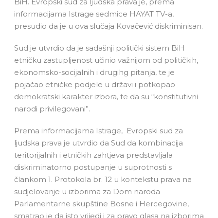
BiH. Evropski sud za ljudska prava je, prema
informacijama Istrage sedmice HAYAT TV-a,
presudio da je u ova slučaja Kovačević diskriminisan.
Sud je utvrdio da je sadašnji politički sistem BiH
etničku zastupljenost učinio važnijom od političkih,
ekonomsko-socijalnih i drugihg pitanja, te je
pojačao etničke podjele u državi i potkopao
demokratski karakter izbora, te da su “konstitutivni
narodi privilegovani”.
Prema informacijama Istrage, Evropski sud za
ljudska prava je utvrdio da Sud da kombinacija
teritorijalnih i etničkih zahtjeva predstavljala
diskriminatorno postupanje u suprotnosti s
člankom 1. Protokola br. 12 u kontekstu prava na
sudjelovanje u izborima za Dom naroda
Parlamentarne skupštine Bosne i Hercegovine,
smatrao je da isto vrijedi i za pravo glasa na izborima