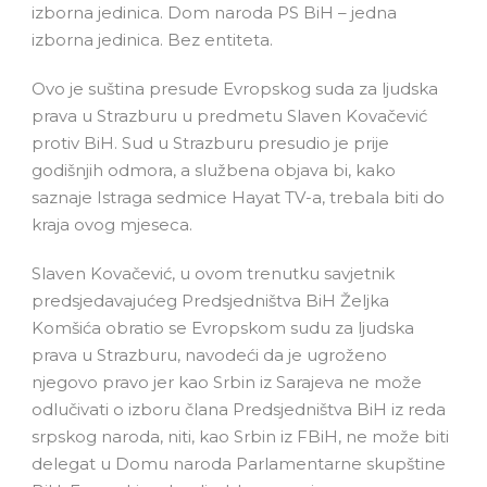
izborna jedinica. Dom naroda PS BiH – jedna
izborna jedinica. Bez entiteta.
Ovo je suština presude Evropskog suda za ljudska
prava u Strazburu u predmetu Slaven Kovačević
protiv BiH. Sud u Strazburu presudio je prije
godišnjih odmora, a službena objava bi, kako
saznaje Istraga sedmice Hayat TV-a, trebala biti do
kraja ovog mjeseca.
Slaven Kovačević, u ovom trenutku savjetnik
predsjedavajućeg Predsjedništva BiH Željka
Komšića obratio se Evropskom sudu za ljudska
prava u Strazburu, navodeći da je ugroženo
njegovo pravo jer kao Srbin iz Sarajeva ne može
odlučivati o izboru člana Predsjedništva BiH iz reda
srpskog naroda, niti, kao Srbin iz FBiH, ne može biti
delegat u Domu naroda Parlamentarne skupštine