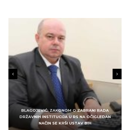
BLAGOJEVIĆ: ZAKONOM O ZABRANI RADA
ZLATKO MILETIĆ: DODIK NEMA KUD OD
KRIMINALA, LJUDE IZ REPUBLIEK SRPSKE VUČE U
DRŽAVNIH INSTITUCIJA U RS NA OČIGLEDAN
SARAJEVO: ALEM MUDŽELET – ČOVJEK OD
NAČIN SE KRŠI USTAV BIH
POVJERENJA
HAOS