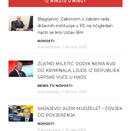
IZ MINUTE U MINUT
Blagojević: Zakonom o zabrani rada
državnih institucija u RS na očigledan
način se krši Ustav BiH
NOVOSTI
0 komentara
/
06 mar 2025
ZLATKO MILETIĆ: DODIK NEMA KUD
OD KRIMINALA, LJUDE IZ REPUBLIEK
SRPSKE VUČE U HAOS
NEWS TV
NOVOSTI
0 komentara
/
06 mar 2025
SARAJEVO: ALEM MUDŽELET – ČOVJEK
OD POVJERENJA
NOVOSTI
0 komentara
/
30 sep 2024