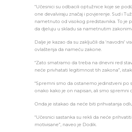
“Učesnici su odbacili optužnice koje se podi
one devalviraju značaj i povjerenje. Sud i Tuž
nametnuto od visokog predstavnika. To je pol
da djeluju u skladu sa nametnutim zakonima
Dalje je kazao da su zaključili da ‘navodni’ vis
ovlaštenja da nameću zakone.
“Zato smatramo da treba na dnevni red stavit
neće privhatati legitimnost tih zakona”, ista
“Spremni smo da ostanemo jedinstveni po s
onako kako je on napisan, ali smo spremni 
Onda je istakao da neće biti prihvatanja od
“Učesnici sastanka su rekli da neće prihvatiti
motivisane”, naveo je Dodik.