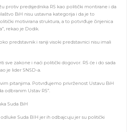
žu protiv predsjednika RS kao politički montirane i da
ilaštvo BiH nisu ustavna kategorija i da je to
itički motivirana struktura, a to potvrđuje činjenica
”, rekao je Dodik.
oko predstavnik i raniji visoki predstavnici nisu imali
i sve zakone i naći politički dogovor. RS će i do sada
kao je lider SNSD-a.
vim pitanjima. Potvrđujemo privrženost Ustavu BiH
da odbranim Ustav RS”.
luka Suda BiH
 odluke Suda BIH jer ih odbajcuju jer su politički