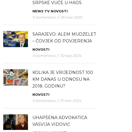
SRPSKE VUČE U HAOS
NEWS TV
NOVOSTI
0 komentara
/
06 mar 2025
SARAJEVO: ALEM MUDŽELET
– ČOVJEK OD POVJERENJA
NOVOSTI
0 komentara
/
30 sep 2024
KOLIKA JE VRIJEDNOST 100
KM DANAS U ODNOSU NA
2018. GODINU?
NOVOSTI
0 komentara
/
31 mar 2024
UHAPŠENA ADVOKATICA
VASVIJA VIDOVIĆ