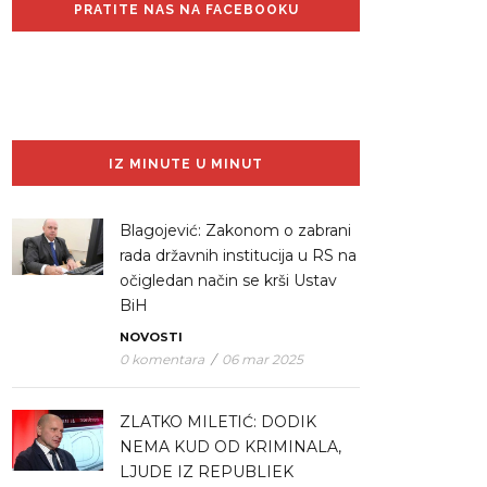
PRATITE NAS NA FACEBOOKU
IZ MINUTE U MINUT
Blagojević: Zakonom o zabrani
rada državnih institucija u RS na
očigledan način se krši Ustav
BiH
NOVOSTI
0 komentara
/
06 mar 2025
ZLATKO MILETIĆ: DODIK
NEMA KUD OD KRIMINALA,
LJUDE IZ REPUBLIEK