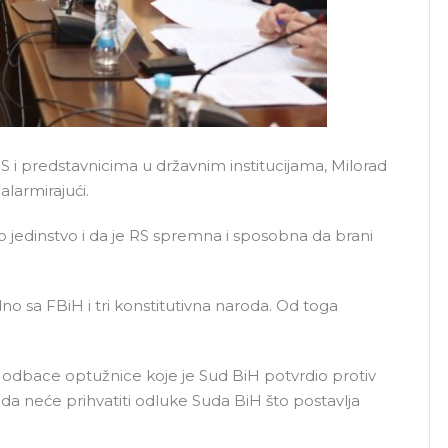
S i predstavnicima u državnim institucijama, Milorad
alarmirajući.
 jedinstvo i da je RS spremna i sposobna da brani
no sa FBiH i tri konstitutivna naroda. Od toga
da odbace optužnice koje je Sud BiH potvrdio protiv
i da neće prihvatiti odluke Suda BiH što postavlja