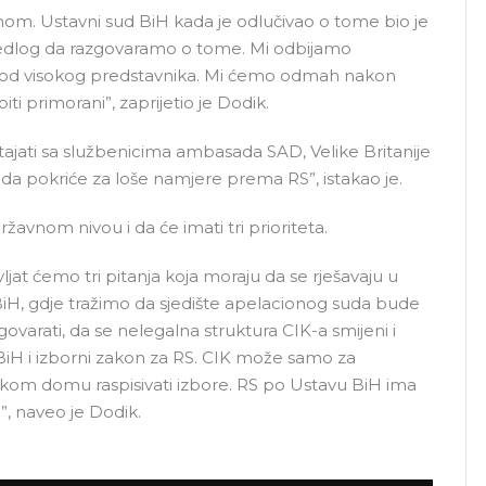
tonom. Ustavni sud BiH kada je odlučivao o tome bio je
rijedlog da razgovaramo o tome. Mi odbijamo
 od visokog predstavnika. Mi ćemo odmah nakon
iti primorani”, zaprijetio je Dodik.
stajati sa službenicima ambasada SAD, Velike Britanije
da pokriće za loše namjere prema RS”, istakao je.
žavnom nivou i da će imati tri prioriteta.
jat ćemo tri pitanja koja moraju da se rješavaju u
 BiH, gdje tražimo da sjedište apelacionog suda bude
varati, da se nelegalna struktura CIK-a smijeni i
BiH i izborni zakon za RS. CIK može samo za
čkom domu raspisivati izbore. RS po Ustavu BiH ima
, naveo je Dodik.