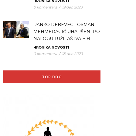
HRONIKA
NOVOSTI
0 komentara
/
19 dec 2023
RANKO DEBEVEC I OSMAN
MEHMEDAGIĆ UHAPŠENI PO
NALOGU TUŽILAŠTVA BiH
HRONIKA
NOVOSTI
0 komentara
/
18 dec 2023
TOP DOG