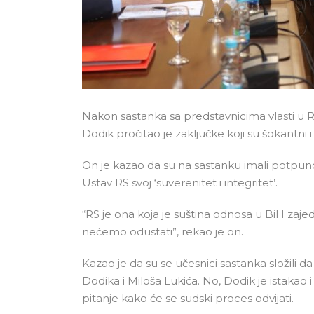
Nakon sastanka sa predstavnicima vlasti u R
Dodik pročitao je zaključke koji su šokantni i 
On je kazao da su na sastanku imali potpuno
Ustav RS svoj ‘suverenitet i integritet’.
“RS je ona koja je suština odnosa u BiH zajed
nećemo odustati”, rekao je on.
Kazao je da su se učesnici sastanka složili 
Dodika i Miloša Lukića. No, Dodik je istakao 
pitanje kako će se sudski proces odvijati.