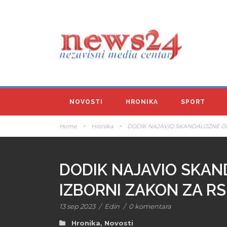
NOVOSTI
HRONIKA
SPORT
Home
>
Hronika
>
DODIK NAJAVIO SKANDALOZNE ODL
DODIK NAJAVIO SKAN
IZBORNI ZAKON ZA RS
13 sep 2023
/
Edin
/
0 komentara
Hronika
,
Novosti