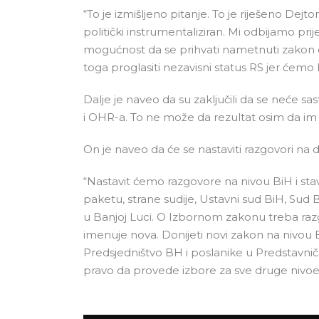
“To je izmišljeno pitanje. To je riješeno Dej
politički instrumentaliziran. Mi odbijamo p
mogućnost da se prihvati nametnuti zakon
toga proglasiti nezavisni status RS jer ćemo b
Dalje je naveo da su zaključili da se neće sa
i OHR-a. To ne može da rezultat osim da im 
On je naveo da će se nastaviti razgovori na dr
“Nastavit ćemo razgovore na nivou BiH i stavl
paketu, strane sudije, Ustavni sud BiH, Sud
u Banjoj Luci. O Izbornom zakonu treba razgo
imenuje nova. Donijeti novi zakon na nivou 
Predsjedništvo BH i poslanike u Predstavni
pravo da provede izbore za sve druge nivoe”