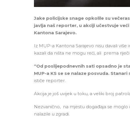
Jake policijske snage opkolile su večera
javlja naš reporter, u akciji učestvuje ve
Kantona Sarajevo.
Iz MUP-a Kantona Sarajevo nisu davali više in
kazali da ništa ne mogu reći, ali prema riječi
“Od poslijepodnevnih sati opsadno je stan
MUP-a KS se se nalaze posvuda. Stanari s
ističe reporter.
Akcija je još uvijek u toku, a veliki broj patro
Nezvanično, na mjestu događaja se moglo ču
nalazile u zgradi.