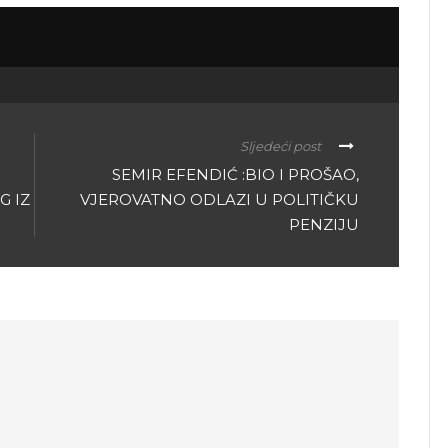
Sljedeći post
SEMIR EFENDIĆ :BIO I PROŠAO,
G IZ
VJEROVATNO ODLAZI U POLITIČKU
PENZIJU