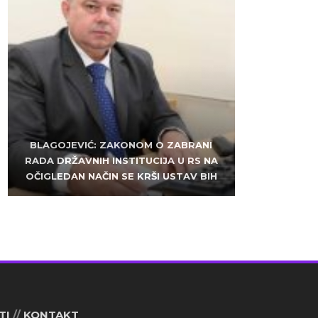
ZLATKO MILETIĆ: DODIK NEMA KUD OD
BLAGOJEVIĆ: ZAKONOM O ZABRANI
SARAJEVO: ALEM MUDŽELET – ČOVJEK
RADA DRŽAVNIH INSTITUCIJA U RS NA
KRIMINALA, LJUDE IZ REPUBLIEK
OČIGLEDAN NAČIN SE KRŠI USTAV BIH
SRPSKE VUČE U HAOS
OD POVJERENJA
TI
//
KONTAKT