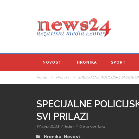
NOVOSTI
HRONIKA
SPORT
Home
>
Hronika
>
SPECIJALNE POLICIJSKE SNAGE OP
SPECIJALNE POLICIJS
SVI PRILAZI
17 sep 2023
/
Edin
/
0 komentara
Hronika
,
Novosti