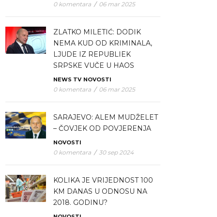
0 komentara
/
06 mar 2025
ZLATKO MILETIĆ: DODIK
NEMA KUD OD KRIMINALA,
LJUDE IZ REPUBLIEK
SRPSKE VUČE U HAOS
NEWS TV
NOVOSTI
0 komentara
/
06 mar 2025
SARAJEVO: ALEM MUDŽELET
– ČOVJEK OD POVJERENJA
NOVOSTI
0 komentara
/
30 sep 2024
KOLIKA JE VRIJEDNOST 100
KM DANAS U ODNOSU NA
2018. GODINU?
NOVOSTI