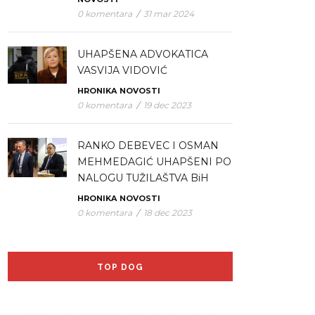
0 komentara
/
31 mar 2024
UHAPŠENA ADVOKATICA
VASVIJA VIDOVIĆ
HRONIKA
NOVOSTI
0 komentara
/
19 dec 2023
RANKO DEBEVEC I OSMAN
MEHMEDAGIĆ UHAPŠENI PO
NALOGU TUŽILAŠTVA BiH
HRONIKA
NOVOSTI
0 komentara
/
18 dec 2023
TOP DOG