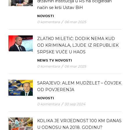
državnih institucija u RS na očigledan
način se krši Ustav BiH
NOVOSTI
0 komentara
/
06 mar 2025
ZLATKO MILETIĆ: DODIK NEMA KUD
OD KRIMINALA, LJUDE IZ REPUBLIEK
SRPSKE VUČE U HAOS
NEWS TV
NOVOSTI
0 komentara
/
06 mar 2025
SARAJEVO: ALEM MUDŽELET – ČOVJEK
OD POVJERENJA
NOVOSTI
0 komentara
/
30 sep 2024
KOLIKA JE VRIJEDNOST 100 KM DANAS
U ODNOSU NA 2018. GODINU?