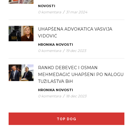
NOVOSTI
0 komentara
/
31 mar 2024
UHAPŠENA ADVOKATICA VASVIJA
VIDOVIĆ
HRONIKA
NOVOSTI
0 komentara
/
19 dec 2023
RANKO DEBEVEC I OSMAN
MEHMEDAGIĆ UHAPŠENI PO NALOGU
TUŽILAŠTVA BiH
HRONIKA
NOVOSTI
0 komentara
/
18 dec 2023
TOP DOG