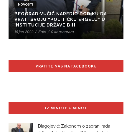
NOVOSTI
BEOGRAD:VUČIĆ NAREDIO DODIKU DA
VRATI SVOJU “POLITIČKU ERGELU” U
INSTITUCIJE DRŽAVE BIH
16 jan 2022
/
Edin
/
0 komentara
PRATITE NAS NA FACEBOOKU
IZ MINUTE U MINUT
Blagojević: Zakonom o zabrani rada