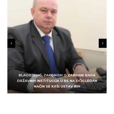
BLAGOJEVIĆ: ZAKONOM O ZABRANI RADA
ZLATKO MILETIĆ: DODIK NEMA KUD OD
KRIMINALA, LJUDE IZ REPUBLIEK SRPSKE VUČE U
DRŽAVNIH INSTITUCIJA U RS NA OČIGLEDAN
SARAJEVO: ALEM MUDŽELET – ČOVJEK OD
NAČIN SE KRŠI USTAV BIH
POVJERENJA
HAOS