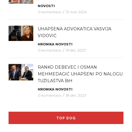
NOVOSTI
0 komentara
/
31 mar 2024
UHAPŠENA ADVOKATICA VASVIJA
VIDOVIĆ
HRONIKA
NOVOSTI
0 komentara
/
19 dec 2023
RANKO DEBEVEC I OSMAN
MEHMEDAGIĆ UHAPŠENI PO NALOGU
TUŽILAŠTVA BiH
HRONIKA
NOVOSTI
0 komentara
/
18 dec 2023
TOP DOG