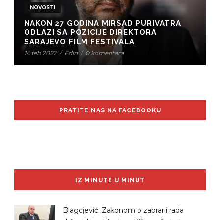
NOVOSTI
NAKON 27 GODINA MIRSAD PURIVATRA
ODLAZI SA POZICIJE DIREKTORA
SARAJEVO FILM FESTIVALA
14 feb 2022
/
Edin
/
0 komentara
PRATITE NAS NA FACEBOOKU
IZ MINUTE U MINUT
Blagojević: Zakonom o zabrani rada