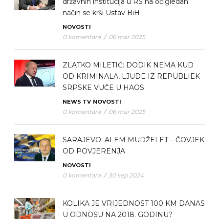
državnih institucija u RS na očigledan
način se krši Ustav BiH
NOVOSTI
0 komentara
/
06 mar 2025
ZLATKO MILETIĆ: DODIK NEMA KUD
OD KRIMINALA, LJUDE IZ REPUBLIEK
SRPSKE VUČE U HAOS
NEWS TV
NOVOSTI
0 komentara
/
06 mar 2025
SARAJEVO: ALEM MUDŽELET – ČOVJEK
OD POVJERENJA
NOVOSTI
0 komentara
/
30 sep 2024
KOLIKA JE VRIJEDNOST 100 KM DANAS
U ODNOSU NA 2018. GODINU?