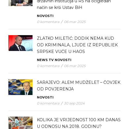
državnih institucija u RS na očigledan
način se krši Ustav BiH
NOVOSTI
0 komentara
/
06 mar 2025
ZLATKO MILETIĆ: DODIK NEMA KUD
OD KRIMINALA, LJUDE IZ REPUBLIEK
SRPSKE VUČE U HAOS
NEWS TV
NOVOSTI
0 komentara
/
06 mar 2025
SARAJEVO: ALEM MUDŽELET – ČOVJEK
OD POVJERENJA
NOVOSTI
0 komentara
/
30 sep 2024
KOLIKA JE VRIJEDNOST 100 KM DANAS
U ODNOSU NA 2018. GODINU?