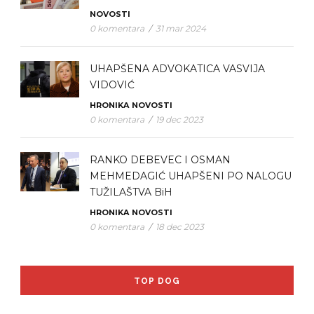
NOVOSTI
0 komentara
/
31 mar 2024
UHAPŠENA ADVOKATICA VASVIJA
VIDOVIĆ
HRONIKA
NOVOSTI
0 komentara
/
19 dec 2023
RANKO DEBEVEC I OSMAN
MEHMEDAGIĆ UHAPŠENI PO NALOGU
TUŽILAŠTVA BiH
HRONIKA
NOVOSTI
0 komentara
/
18 dec 2023
TOP DOG