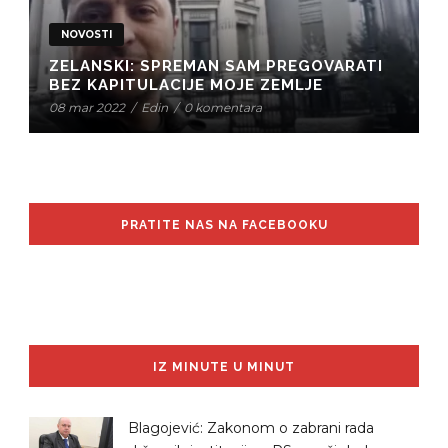
NOVOSTI
ZELANSKI: SPREMAN SAM PREGOVARATI
BEZ KAPITULACIJE MOJE ZEMLJE
08 mar 2022
/
Edin
/
0 komentara
PRATITE NAS NA FACEBOOKU
IZ MINUTE U MINUT
Blagojević: Zakonom o zabrani rada