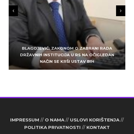
BLAGOJEVIĆ: ZAKONOM O ZABRANI RADA
ZLATKO MILETIĆ: DODIK NEMA KUD OD
KRIMINALA, LJUDE IZ REPUBLIEK SRPSKE VUČE U
DRŽAVNIH INSTITUCIJA U RS NA OČIGLEDAN
SARAJEVO: ALEM MUDŽELET – ČOVJEK OD
NAČIN SE KRŠI USTAV BIH
POVJERENJA
HAOS
IMPRESSUM
//
O NAMA
//
USLOVI KORIŠTENJA
//
POLITIKA PRIVATNOSTI
//
KONTAKT