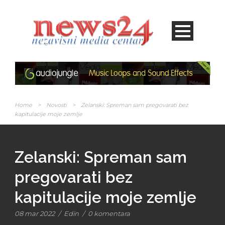
Home
>
Novosti
>
Zelanski: Spreman sam pregovarati bez
kapitulacije moje zemlje
Zelanski: Spreman sam
pregovarati bez
kapitulacije moje zemlje
08 mar 2022
/
Edin
/
0 komentara