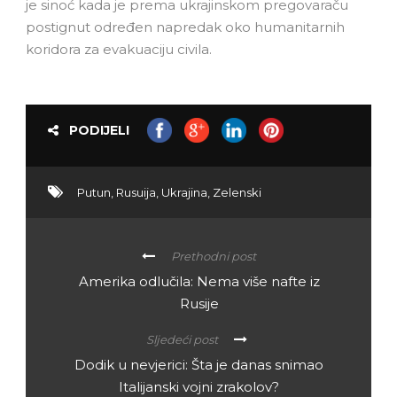
je sinoć kada je prema ukrajinskom pregovaraču
postignut određen napredak oko humanitarnih
koridora za evakuaciju civila.
PODIJELI
Putun
,
Rusuija
,
Ukrajina
,
Zelenski
Prethodni post
Amerika odlučila: Nema više nafte iz
Rusije
Sljedeći post
Dodik u nevjerici: Šta je danas snimao
Italijanski vojni zrakolov?