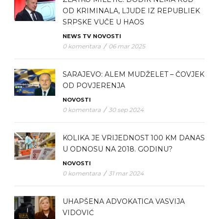
OD KRIMINALA, LJUDE IZ REPUBLIEK
SRPSKE VUČE U HAOS
NEWS TV
NOVOSTI
0 komentara
/
06 mar 2025
SARAJEVO: ALEM MUDŽELET – ČOVJEK
OD POVJERENJA
NOVOSTI
0 komentara
/
30 sep 2024
KOLIKA JE VRIJEDNOST 100 KM DANAS
U ODNOSU NA 2018. GODINU?
NOVOSTI
0 komentara
/
31 mar 2024
UHAPŠENA ADVOKATICA VASVIJA
VIDOVIĆ