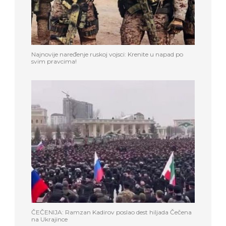
Najnovije naređenje ruskoj vojsci: Krenite u napad po
svim pravcima!
ČEČENIJA: Ramzan Kadirov poslao dest hiljada Čečena
na Ukrajince