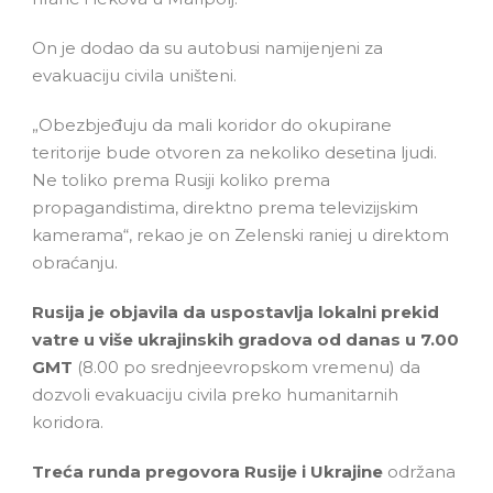
On je dodao da su autobusi namijenjeni za
evakuaciju civila uništeni.
„Obezbjeđuju da mali koridor do okupirane
teritorije bude otvoren za nekoliko desetina ljudi.
Ne toliko prema Rusiji koliko prema
propagandistima, direktno prema televizijskim
kamerama“, rekao je on Zelenski raniej u direktom
obraćanju.
Rusija je objavila da uspostavlja lokalni prekid
vatre u više ukrajinskih gradova od danas u 7.00
GMT
(8.00 po srednjeevropskom vremenu) da
dozvoli evakuaciju civila preko humanitarnih
koridora.
Treća runda pregovora Rusije i Ukrajine
održana