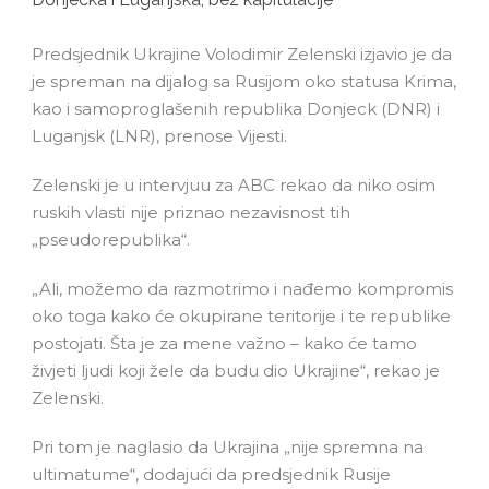
Predsjednik Ukrajine Volodimir Zelenski izjavio je da
je spreman na dijalog sa Rusijom oko statusa Krima,
kao i samoproglašenih republika Donjeck (DNR) i
Luganjsk (LNR), prenose Vijesti.
Zelenski je u intervjuu za ABC rekao da niko osim
ruskih vlasti nije priznao nezavisnost tih
„pseudorepublika“.
„Ali, možemo da razmotrimo i nađemo kompromis
oko toga kako će okupirane teritorije i te republike
postojati. Šta je za mene važno – kako će tamo
živjeti ljudi koji žele da budu dio Ukrajine“, rekao je
Zelenski.
Pri tom je naglasio da Ukrajina „nije spremna na
ultimatume“, dodajući da predsjednik Rusije