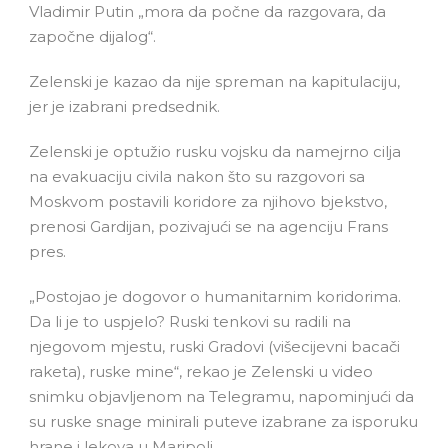
Vladimir Putin „mora da počne da razgovara, da
započne dijalog“.
Zelenski je kazao da nije spreman na kapitulaciju,
jer je izabrani predsednik.
Zelenski je optužio rusku vojsku da namejrno cilja
na evakuaciju civila nakon što su razgovori sa
Moskvom postavili koridore za njihovo bjekstvo,
prenosi Gardijan, pozivajući se na agenciju Frans
pres.
„Postojao je dogovor o humanitarnim koridorima.
Da li je to uspjelo? Ruski tenkovi su radili na
njegovom mjestu, ruski Gradovi (višecijevni bacači
raketa), ruske mine“, rekao je Zelenski u video
snimku objavljenom na Telegramu, napominjući da
su ruske snage minirali puteve izabrane za isporuku
hrane i lekova u Maripolj.