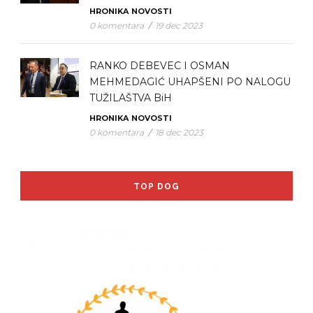
HRONIKA
NOVOSTI
0 komentara
/
19 dec 2023
RANKO DEBEVEC I OSMAN
MEHMEDAGIĆ UHAPŠENI PO NALOGU
TUŽILAŠTVA BiH
HRONIKA
NOVOSTI
0 komentara
/
18 dec 2023
TOP DOG