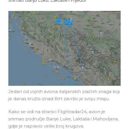
snimao Banju Luku, Laktaše i Prijedor
Jedan od vojnih aviona italijanskih zračnih snaga koji
je danas kružio iznad BiH završio je svoju misiju.
Kako se vidi na stranici Flightradar24, avion je
snimao područje Banje Luke, Laktaša i Mahovljana,
gdje je napravio veliki broj krugova.