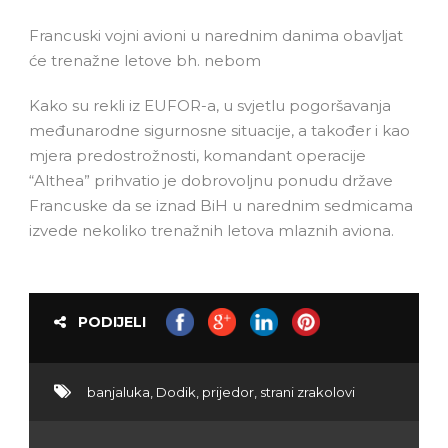
Francuski vojni avioni u narednim danima obavljat
će trenažne letove bh. nebom
Kako su rekli iz EUFOR-a, u svjetlu pogoršavanja
međunarodne sigurnosne situacije, a također i kao
mjera predostrožnosti, komandant operacije
“Althea” prihvatio je dobrovoljnu ponudu države
Francuske da se iznad BiH u narednim sedmicama
izvede nekoliko trenažnih letova mlaznih aviona.
PODIJELI
banjaluka
,
Dodik
,
prijedor
,
strani zrakolovi