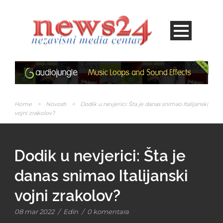
Home
>
Novosti
>
Dodik u nevjerici: Šta je danas snimao Italijanski
vojni zrakolov?
Dodik u nevjerici: Šta je
danas snimao Italijanski
vojni zrakolov?
08 mar 2022
/
Edin
/
0 komentara