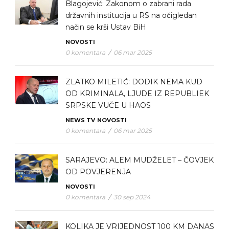
Blagojević: Zakonom o zabrani rada
državnih institucija u RS na očigledan
način se krši Ustav BiH
NOVOSTI
0 komentara
/
06 mar 2025
ZLATKO MILETIĆ: DODIK NEMA KUD
OD KRIMINALA, LJUDE IZ REPUBLIEK
SRPSKE VUČE U HAOS
NEWS TV
NOVOSTI
0 komentara
/
06 mar 2025
SARAJEVO: ALEM MUDŽELET – ČOVJEK
OD POVJERENJA
NOVOSTI
0 komentara
/
30 sep 2024
KOLIKA JE VRIJEDNOST 100 KM DANAS