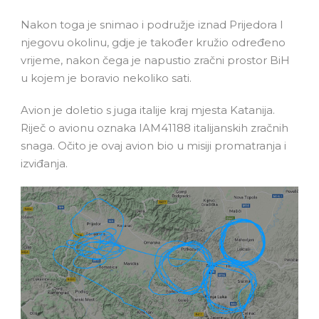
Nakon toga je snimao i podružje iznad Prijedora I
njegovu okolinu, gdje je također kružio određeno
vrijeme, nakon čega je napustio zračni prostor BiH
u kojem je boravio nekoliko sati.
Avion je doletio s juga italije kraj mjesta Katanija.
Riječ o avionu oznaka IAM41188 italijanskih zračnih
snaga. Očito je ovaj avion bio u misiji promatranja i
izviđanja.