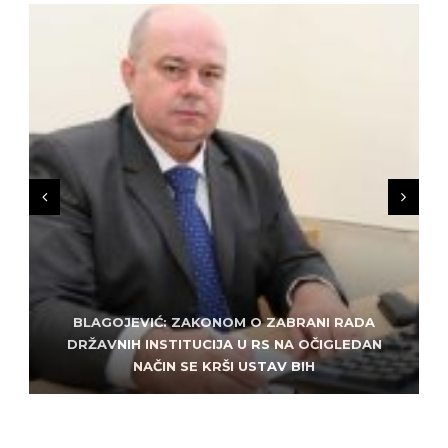
BLAGOJEVIĆ: ZAKONOM O ZABRANI RADA
ZLATKO MILETIĆ: DODIK NEMA KUD OD
KRIMINALA, LJUDE IZ REPUBLIEK SRPSKE VUČE U
DRŽAVNIH INSTITUCIJA U RS NA OČIGLEDAN
SARAJEVO: ALEM MUDŽELET – ČOVJEK OD
NAČIN SE KRŠI USTAV BIH
POVJERENJA
HAOS