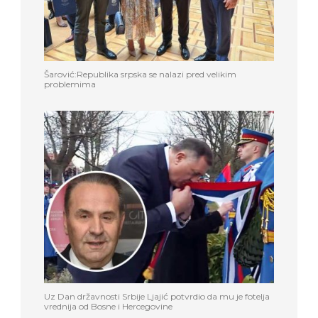
Šarović:Republika srpska se nalazi pred velikim
problemima
Uz Dan državnosti Srbije Ljajić potvrdio da mu je fotelja
vrednija od Bosne i Hercegovine