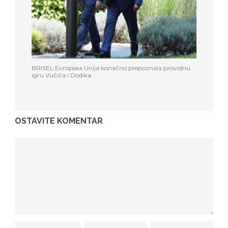
BRISEL:Evropska Unija konačno prepoznala providnu
igru Vučića i Dodika
OSTAVITE KOMENTAR