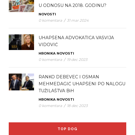
U ODNOSU NA 2018. GODINU?
NOVOSTI
0 komentara
/
31 mar 2024
UHAPŠENA ADVOKATICA VASVIJA
VIDOVIĆ
HRONIKA
NOVOSTI
0 komentara
/
19 dec 2023
RANKO DEBEVEC I OSMAN
MEHMEDAGIĆ UHAPŠENI PO NALOGU
TUŽILAŠTVA BiH
HRONIKA
NOVOSTI
0 komentara
/
18 dec 2023
TOP DOG