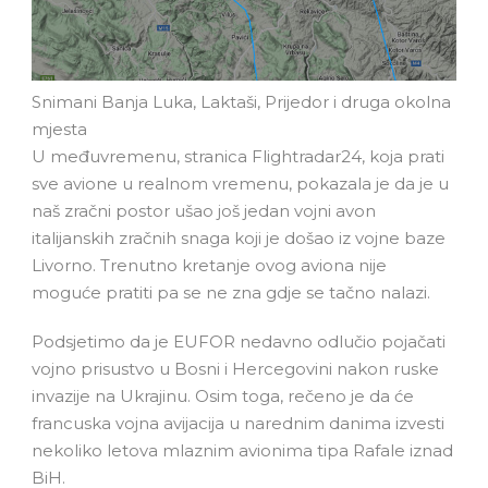
Snimani Banja Luka, Laktaši, Prijedor i druga okolna
mjesta
U međuvremenu, stranica Flightradar24, koja prati
sve avione u realnom vremenu, pokazala je da je u
naš zračni postor ušao još jedan vojni avon
italijanskih zračnih snaga koji je došao iz vojne baze
Livorno. Trenutno kretanje ovog aviona nije
moguće pratiti pa se ne zna gdje se tačno nalazi.
Podsjetimo da je EUFOR nedavno odlučio pojačati
vojno prisustvo u Bosni i Hercegovini nakon ruske
invazije na Ukrajinu. Osim toga, rečeno je da će
francuska vojna avijacija u narednim danima izvesti
nekoliko letova mlaznim avionima tipa Rafale iznad
BiH.