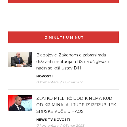
IZ MINUTE U MINUT
Blagojević: Zakonom o zabrani rada
državnih institucija u RS na očigledan
način se krši Ustav BiH
NOVOSTI
0 komentara
/
06 mar 2025
ZLATKO MILETIĆ: DODIK NEMA KUD
OD KRIMINALA, LJUDE IZ REPUBLIEK
SRPSKE VUČE U HAOS
NEWS TV
NOVOSTI
0 komentara
/
06 mar 2025