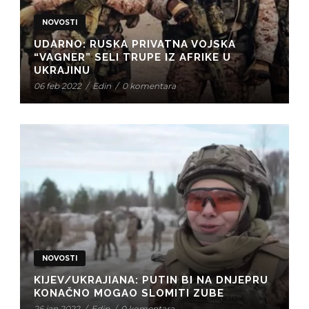
NOVOSTI
UDARNO: RUSKA PRIVATNA VOJSKA
“VAGNER” SELI TRUPE IZ AFRIKE U
UKRAJINU
06 feb 2022
/
Edin
/
0 komentara
NOVOSTI
KIJEV/UKRAJIANA: PUTIN BI NA DNJEPRU
KONAČNO MOGAO SLOMITI ZUBE
26 jan 2022
/
Edin
/
0 komentara