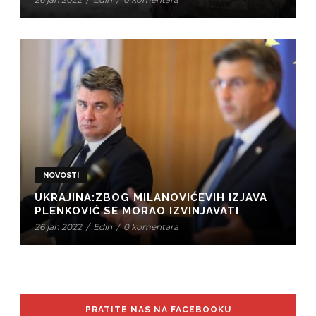
NOVOSTI
UKRAJINA:ZBOG MILANOVIĆEVIH IZJAVA
PLENKOVIĆ SE MORAO IZVINJAVATI
26 jan 2022
/
Edin
/
0 komentara
PRATITE NAS NA FACEBOOKU