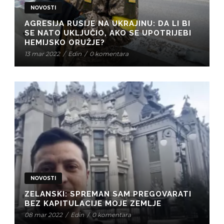
NOVOSTI
AGRESIJA RUSIJE NA UKRAJINU: DA LI BI
SE NATO UKLJUČIO, AKO SE UPOTRIJEBI
HEMIJSKO ORUŽJE?
13 mar 2022
/
Edin
/
0 komentara
NOVOSTI
ZELANSKI: SPREMAN SAM PREGOVARATI
BEZ KAPITULACIJE MOJE ZEMLJE
08 mar 2022
/
Edin
/
0 komentara