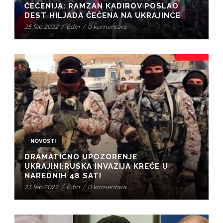
ČEČENIJA: RAMZAN KADIROV POSLAO
DEST HILJADA ČEČENA NA UKRAJINCE
25 feb 2022
/
Edin
/
0 komentara
NOVOSTI
DRAMATIČNO UPOZORENJE
UKRAJINI:RUSKA INVAZIJA KREĆE U
NAREDNIH 48 SATI
23 feb 2022
/
Edin
/
0 komentara