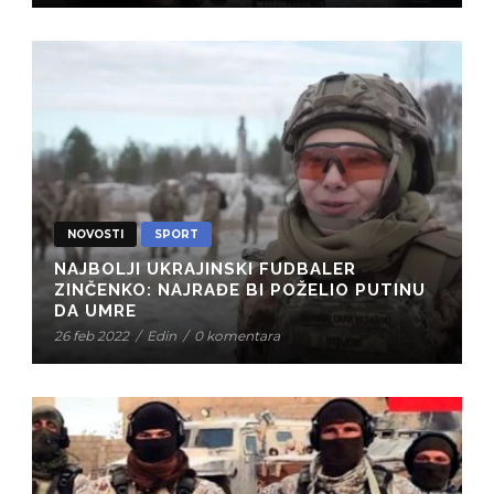
NOVOSTI
SPORT
NAJBOLJI UKRAJINSKI FUDBALER
ZINČENKO: NAJRAĐE BI POŽELIO PUTINU
DA UMRE
26 feb 2022
/
Edin
/
0 komentara