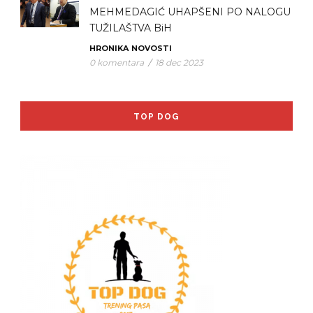
MEHMEDAGIĆ UHAPŠENI PO NALOGU
TUŽILAŠTVA BiH
HRONIKA
NOVOSTI
0 komentara
/
18 dec 2023
TOP DOG