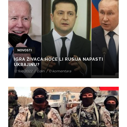
NOVOSTI
IGRA ŽIVACA:HOĆE LI RUSIJA NAPASTI
UKRAJINU?
12 feb 2022
/
Edin
/
0 komentara