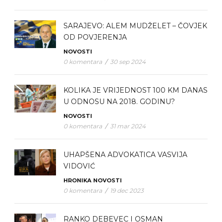
SARAJEVO: ALEM MUDŽELET – ČOVJEK
OD POVJERENJA
NOVOSTI
0 komentara
/
30 sep 2024
KOLIKA JE VRIJEDNOST 100 KM DANAS
U ODNOSU NA 2018. GODINU?
NOVOSTI
0 komentara
/
31 mar 2024
UHAPŠENA ADVOKATICA VASVIJA
VIDOVIĆ
HRONIKA
NOVOSTI
0 komentara
/
19 dec 2023
RANKO DEBEVEC I OSMAN