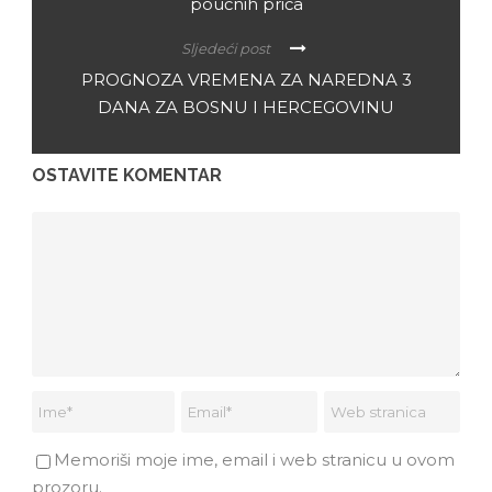
poučnih priča
Sljedeći post
PROGNOZA VREMENA ZA NAREDNA 3
DANA ZA BOSNU I HERCEGOVINU
OSTAVITE KOMENTAR
Memoriši moje ime, email i web stranicu u ovom
prozoru.