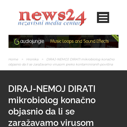
Home
>
Hronika
>
DIRAJ-NEMOJ DIRATI mikrobiolog konačno
objasnio da li se zaražavamo virusom preko kontaminiranih površina
DIRAJ-NEMOJ DIRATI
mikrobiolog konačno
objasnio da li se
zaražavamo virusom