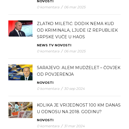
NOVOSTI
0 komentara
/
06 mar 2025
ZLATKO MILETIĆ: DODIK NEMA KUD
OD KRIMINALA, LJUDE IZ REPUBLIEK
SRPSKE VUČE U HAOS
NEWS TV
NOVOSTI
0 komentara
/
06 mar 2025
SARAJEVO: ALEM MUDŽELET – ČOVJEK
OD POVJERENJA
NOVOSTI
0 komentara
/
30 sep 2024
KOLIKA JE VRIJEDNOST 100 KM DANAS
U ODNOSU NA 2018. GODINU?
NOVOSTI
0 komentara
/
31 mar 2024