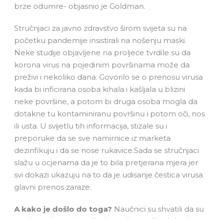
brze odumre- objasnio je Goldman.
Stručnjaci za javno zdravstvo širom svijeta su na
početku pandemije insistirali na nošenju maski.
Neke studije objavljene na proljeće tvrdile su da
korona virus na pojedinim površinama može da
preživi i nekoliko dana. Govorilo se o prenosu virusa
kada bi inficirana osoba kihala i kašljala u blizini
neke površine, a potom bi druga osoba mogla da
dotakne tu kontaminiranu površinu i potom oči, nos
ili usta. U svijetlu tih informacija, stizale su i
preporuke da se sve namirnice iz marketa
dezinfikuju i da se nose rukavice.Sada se stručnjaci
slažu u ocjenama da je to bila pretjerana mjera jer
svi dokazi ukazuju na to da je udisanje čestica virusa
glavni prenos zaraze.
A kako je došlo do toga?
Naučnici su shvatili da su