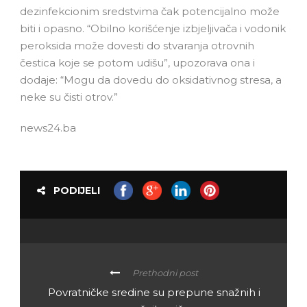
dezinfekcionim sredstvima čak potencijalno može
biti i opasno. “Obilno korišćenje izbjeljivača i vodonik
peroksida može dovesti do stvaranja otrovnih
čestica koje se potom udišu”, upozorava ona i
dodaje: “Mogu da dovedu do oksidativnog stresa, a
neke su čisti otrov.”
news24.ba
PODIJELI
Prethodni post
Povratničke sredine su prepune snažnih i