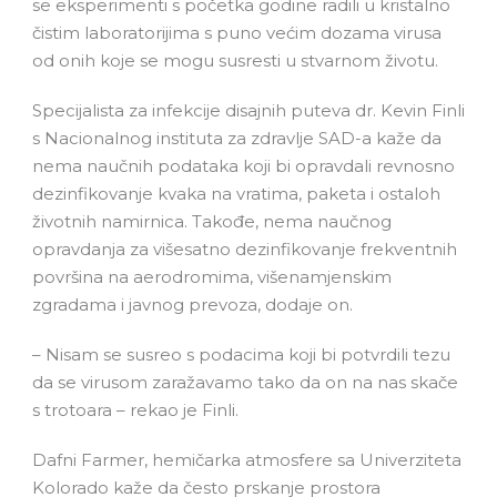
se eksperimenti s početka godine radili u kristalno
čistim laboratorijima s puno većim dozama virusa
od onih koje se mogu susresti u stvarnom životu.
Specijalista za infekcije disajnih puteva dr. Kevin Finli
s Nacionalnog instituta za zdravlje SAD-a kaže da
nema naučnih podataka koji bi opravdali revnosno
dezinfikovanje kvaka na vratima, paketa i ostaloh
životnih namirnica. Takođe, nema naučnog
opravdanja za višesatno dezinfikovanje frekventnih
površina na aerodromima, višenamjenskim
zgradama i javnog prevoza, dodaje on.
– Nisam se susreo s podacima koji bi potvrdili tezu
da se virusom zaražavamo tako da on na nas skače
s trotoara – rekao je Finli.
Dafni Farmer, hemičarka atmosfere sa Univerziteta
Kolorado kaže da često prskanje prostora