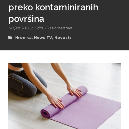
preko kontaminiranih
površina
08 jan 2021
/
Edin
/
0 komentara
Hronika
,
News TV
,
Novosti