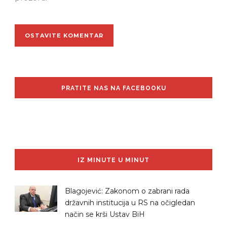
PRATITE NAS NA FACEBOOKU
IZ MINUTE U MINUT
Blagojević: Zakonom o zabrani rada
državnih institucija u RS na očigledan
način se krši Ustav BiH