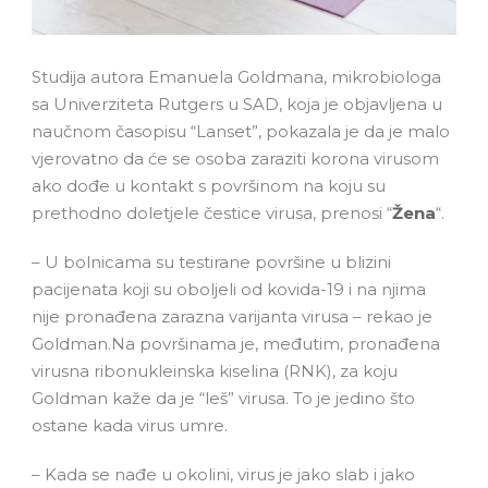
Studija autora Emanuela Goldmana, mikrobiologa
sa Univerziteta Rutgers u SAD, koja je objavljena u
naučnom časopisu “Lanset”, pokazala je da je malo
vjerovatno da će se osoba zaraziti korona virusom
ako dođe u kontakt s površinom na koju su
prethodno doletjele čestice virusa, prenosi “
Žena
“.
– U bolnicama su testirane površine u blizini
pacijenata koji su oboljeli od kovida-19 i na njima
nije pronađena zarazna varijanta virusa – rekao je
Goldman.Na površinama je, međutim, pronađena
virusna ribonukleinska kiselina (RNK), za koju
Goldman kaže da je “leš” virusa. To je jedino što
ostane kada virus umre.
– Kada se nađe u okolini, virus je jako slab i jako