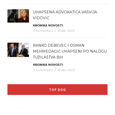
UHAPŠENA ADVOKATICA VASVIJA
VIDOVIĆ
HRONIKA
NOVOSTI
0 komentara
/
19 dec 2023
RANKO DEBEVEC I OSMAN
MEHMEDAGIĆ UHAPŠENI PO NALOGU
TUŽILAŠTVA BiH
HRONIKA
NOVOSTI
0 komentara
/
18 dec 2023
TOP DOG