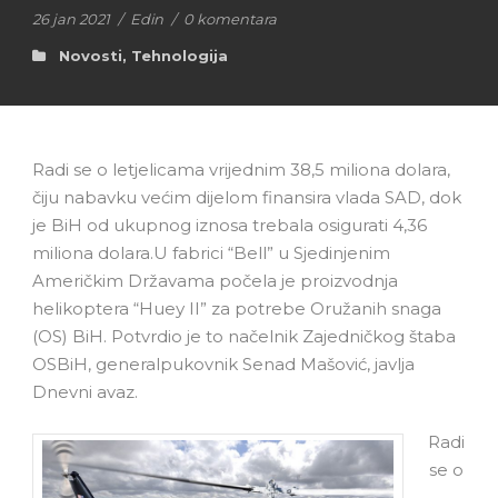
26 jan 2021
/
Edin
/
0 komentara
Novosti
,
Tehnologija
Radi se o letjelicama vrijednim 38,5 miliona dolara,
čiju nabavku većim dijelom finansira vlada SAD, dok
je BiH od ukupnog iznosa trebala osigurati 4,36
miliona dolara.U fabrici “Bell” u Sjedinjenim
Američkim Državama počela je proizvodnja
helikoptera “Нuеу II” za potrebe Oružanih snaga
(OS) BiH. Potvrdio je to načelnik Zajedničkog štaba
OSBiH, generalpukovnik Senad Mašović, javlja
Dnevni avaz.
Radi
se o