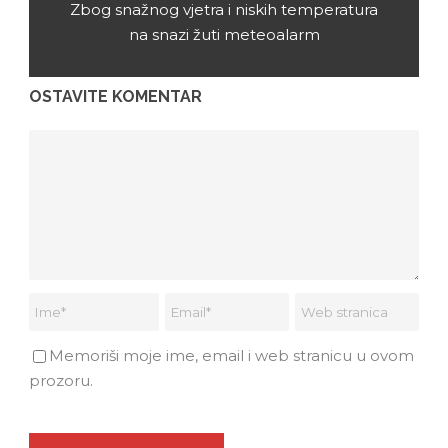
Zbog snažnog vjetra i niskih temperatura
na snazi žuti meteoalarm
OSTAVITE KOMENTAR
Memoriši moje ime, email i web stranicu u ovom
prozoru.