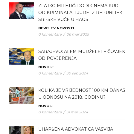
ZLATKO MILETIĆ: DODIK NEMA KUD
OD KRIMINALA, LJUDE IZ REPUBLIEK
SRPSKE VUČE U HAOS
NEWS TV
NOVOSTI
0 komentara
/
06 mar 2025
SARAJEVO: ALEM MUDŽELET – ČOVJEK
OD POVJERENJA
NOVOSTI
0 komentara
/
30 sep 2024
KOLIKA JE VRIJEDNOST 100 KM DANAS
U ODNOSU NA 2018. GODINU?
NOVOSTI
0 komentara
/
31 mar 2024
UHAPŠENA ADVOKATICA VASVIJA