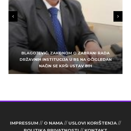
BLAGOJEVIĆ: ZAKONOM O ZABRANI RADA
ZLATKO MILETIĆ: DODIK NEMA KUD OD
KRIMINALA, LJUDE IZ REPUBLIEK SRPSKE VUČE U
DRŽAVNIH INSTITUCIJA U RS NA OČIGLEDAN
SARAJEVO: ALEM MUDŽELET – ČOVJEK OD
NAČIN SE KRŠI USTAV BIH
POVJERENJA
HAOS
IMPRESSUM
//
O NAMA
//
USLOVI KORIŠTENJA
//
POLITIKA PRIVATNOSTI
//
KONTAKT