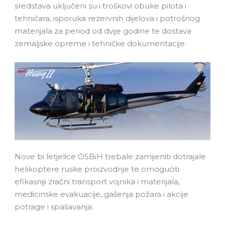
sredstava uključeni su i troškovi obuke pilota i
tehničara, isporuka rezervnih dijelova i potrošnog
materijala za period od dvije godine te dostava
zemaljske opreme i tehničke dokumentacije.
Nove bi letjelice OSBiH trebale zamijeniti dotrajale
helikoptere ruske proizvodnje te omogućiti
efikasniji zračni transport vojnika i materijala,
medicinske evakuacije, gašenja požara i akcije
potrage i spašavanja.