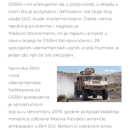
OSBiH i mi očekujemo da u potpunosti, u skladu s
onim što je potpisano i definirano i iza čega stoji
vlada SAD, bude implementirano. Dakle, nema
nijednog problema – naglasio je
Mašović.Istovremeno, on je najavio i projekt u
okviru kojeg će OSBiH biti isporučeno i 28
specijalnih višenamjenskih vojnih vozila Humvee, a
jedan dio njih će biti oklopljen.
Isporuka četiri
nova
višenamjenska
helikoptera za
OSBiH predvidena
je sporazumom
koji su u decembru 2019. godine potpisali tadašnja
ministrica odbrane Marina Pendeš i američki
ambasador u BiH Eric Nelson.U odobreni iznos