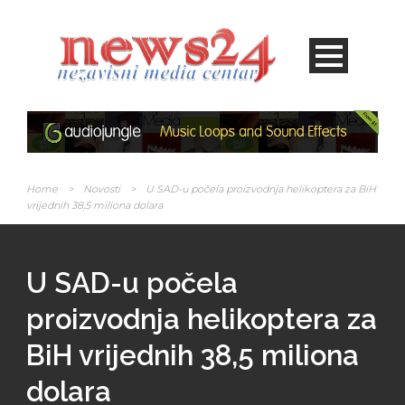
Home
>
Novosti
>
U SAD-u počela proizvodnja helikoptera za BiH
vrijednih 38,5 miliona dolara
U SAD-u počela
proizvodnja helikoptera za
BiH vrijednih 38,5 miliona
dolara