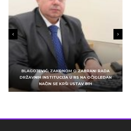
BLAGOJEVIĆ: ZAKONOM O ZABRANI RADA
ZLATKO MILETIĆ: DODIK NEMA KUD OD
KRIMINALA, LJUDE IZ REPUBLIEK SRPSKE VUČE U
DRŽAVNIH INSTITUCIJA U RS NA OČIGLEDAN
SARAJEVO: ALEM MUDŽELET – ČOVJEK OD
NAČIN SE KRŠI USTAV BIH
POVJERENJA
HAOS