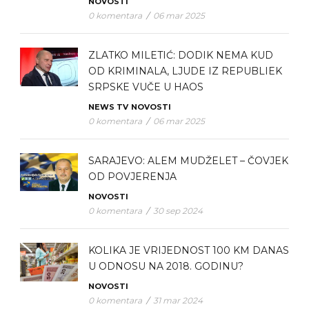
NOVOSTI
0 komentara
/
06 mar 2025
ZLATKO MILETIĆ: DODIK NEMA KUD
OD KRIMINALA, LJUDE IZ REPUBLIEK
SRPSKE VUČE U HAOS
NEWS TV
NOVOSTI
0 komentara
/
06 mar 2025
SARAJEVO: ALEM MUDŽELET – ČOVJEK
OD POVJERENJA
NOVOSTI
0 komentara
/
30 sep 2024
KOLIKA JE VRIJEDNOST 100 KM DANAS
U ODNOSU NA 2018. GODINU?
NOVOSTI
0 komentara
/
31 mar 2024