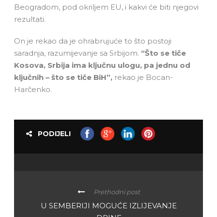
Beogradom, pod okriljem EU, i kakvi će biti njegovi
rezultati.
On je rekao da je ohrabrujuće to što postoji
saradnja, razumijevanje sa Srbijom.
“Što se tiče
Kosova, Srbija ima ključnu ulogu, pa jednu od
ključnih – što se tiče BiH”,
rekao je Bocan-
Harčenko.
PODIJELI
Prethodni post
U SEMBERIJI MOGUĆE IZLIJEVANJE