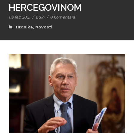
HERCEGOVINOM
09 feb 2021
/
Edin
/
0 komentara
Hronika
,
Novosti