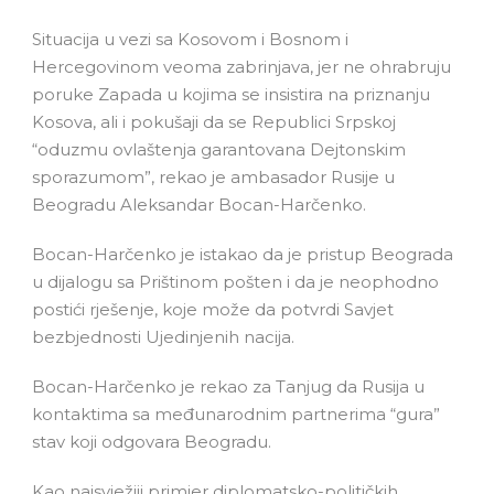
Situacija u vezi sa Kosovom i Bosnom i
Hercegovinom veoma zabrinjava, jer ne ohrabruju
poruke Zapada u kojima se insistira na priznanju
Kosova, ali i pokušaji da se Republici Srpskoj
“oduzmu ovlaštenja garantovana Dejtonskim
sporazumom”, rekao je ambasador Rusije u
Beogradu Aleksandar Bocan-Harčenko.
Bocan-Harčenko je istakao da je pristup Beograda
u dijalogu sa Prištinom pošten i da je neophodno
postići rješenje, koje može da potvrdi Savjet
bezbjednosti Ujedinjenih nacija.
Bocan-Harčenko je rekao za Tanjug da Rusija u
kontaktima sa međunarodnim partnerima “gura”
stav koji odgovara Beogradu.
Kao najsvježiji primjer diplomatsko-političkih