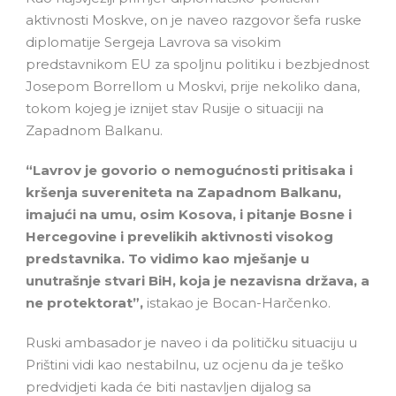
aktivnosti Moskve, on je naveo razgovor šefa ruske
diplomatije Sergeja Lavrova sa visokim
predstavnikom EU za spoljnu politiku i bezbjednost
Josepom Borrellom u Moskvi, prije nekoliko dana,
tokom kojeg je iznijet stav Rusije o situaciji na
Zapadnom Balkanu.
“Lavrov je govorio o nemogućnosti pritisaka i
kršenja suvereniteta na Zapadnom Balkanu,
imajući na umu, osim Kosova, i pitanje Bosne i
Hercegovine i prevelikih aktivnosti visokog
predstavnika. To vidimo kao mješanje u
unutrašnje stvari BiH, koja je nezavisna država, a
ne protektorat”,
istakao je Bocan-Harčenko.
Ruski ambasador je naveo i da političku situaciju u
Prištini vidi kao nestabilnu, uz ocjenu da je teško
predvidjeti kada će biti nastavljen dijalog sa