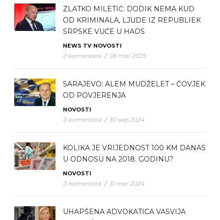
ZLATKO MILETIĆ: DODIK NEMA KUD
OD KRIMINALA, LJUDE IZ REPUBLIEK
SRPSKE VUČE U HAOS
NEWS TV
NOVOSTI
0 komentara
/
06 mar 2025
SARAJEVO: ALEM MUDŽELET – ČOVJEK
OD POVJERENJA
NOVOSTI
0 komentara
/
30 sep 2024
KOLIKA JE VRIJEDNOST 100 KM DANAS
U ODNOSU NA 2018. GODINU?
NOVOSTI
0 komentara
/
31 mar 2024
UHAPŠENA ADVOKATICA VASVIJA