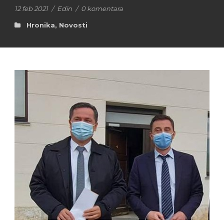
12 feb 2021
/
Edin
/
0 komentara
Hronika
,
Novosti