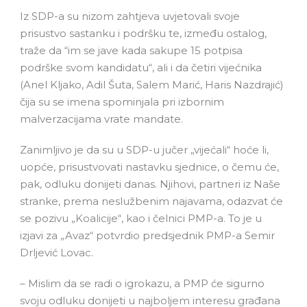
Iz SDP-a su nizom zahtjeva uvjetovali svoje
prisustvo sastanku i podršku te, između ostalog,
traže da “im se jave kada sakupe 15 potpisa
podrške svom kandidatu“, ali i da četiri vijećnika
(Anel Kljako, Adil Šuta, Salem Marić, Haris Nazdrajić)
čija su se imena spominjala pri izbornim
malverzacijama vrate mandate.
Zanimljivo je da su u SDP-u jučer „vijećali“ hoće li,
uopće, prisustvovati nastavku sjednice, o čemu će,
pak, odluku donijeti danas. Njihovi, partneri iz Naše
stranke, prema neslužbenim najavama, odazvat će
se pozivu „Koalicije“, kao i čelnici PMP-a. To je u
izjavi za „Avaz“ potvrdio predsjednik PMP-a Semir
Drljević Lovac.
– Mislim da se radi o igrokazu, a PMP će sigurno
svoju odluku donijeti u najboljem interesu građana