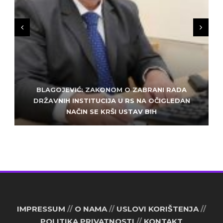
BLAGOJEVIĆ: ZAKONOM O ZABRANI RADA
ZLATKO MILETIĆ: DODIK NEMA KUD OD
KRIMINALA, LJUDE IZ REPUBLIEK SRPSKE VUČE U
DRŽAVNIH INSTITUCIJA U RS NA OČIGLEDAN
SARAJEVO: ALEM MUDŽELET – ČOVJEK OD
NAČIN SE KRŠI USTAV BIH
POVJERENJA
HAOS
IMPRESSUM
//
O NAMA
//
USLOVI KORIŠTENJA
//
POLITIKA PRIVATNOSTI
//
KONTAKT