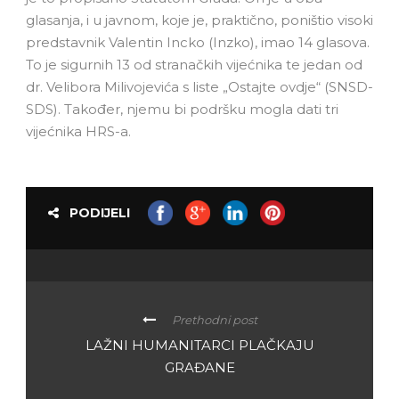
glasanja, i u javnom, koje je, praktično, poništio visoki
predstavnik Valentin Incko (Inzko), imao 14 glasova.
To je sigurnih 13 od stranačkih vijećnika te jedan od
dr. Velibora Milivojevića s liste „Ostajte ovdje“ (SNSD-
SDS). Također, njemu bi podršku mogla dati tri
vijećnika HRS-a.
PODIJELI
Prethodni post
LAŽNI HUMANITARCI PLAČKAJU
GRAĐANE