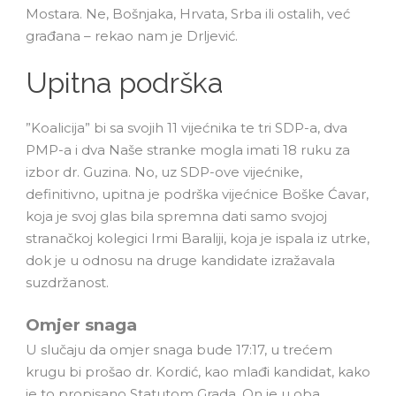
Mostara. Ne, Bošnjaka, Hrvata, Srba ili ostalih, već
građana – rekao nam je Drljević.
Upitna podrška
”Koalicija” bi sa svojih 11 vijećnika te tri SDP-a, dva
PMP-a i dva Naše stranke mogla imati 18 ruku za
izbor dr. Guzina. No, uz SDP-ove vijećnike,
definitivno, upitna je podrška vijećnice Boške Ćavar,
koja je svoj glas bila spremna dati samo svojoj
stranačkoj kolegici Irmi Baraliji, koja je ispala iz utrke,
dok je u odnosu na druge kandidate izražavala
suzdržanost.
Omjer snaga
U slučaju da omjer snaga bude 17:17, u trećem
krugu bi prošao dr. Kordić, kao mlađi kandidat, kako
je to propisano Statutom Grada. On je u oba