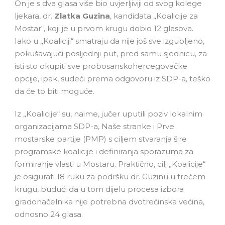
On je s dva glasa više bio uvjerljiviji od svog kolege
ljekara, dr.
Zlatka Guzina
, kandidata „Koalicije za
Mostar“, koji je u prvom krugu dobio 12 glasova.
Iako u „Koaliciji“ smatraju da nije još sve izgubljeno,
pokušavajući posljednji put, pred samu sjednicu, za
isti sto okupiti sve probosanskohercegovačke
opcije, ipak, sudeći prema odgovoru iz SDP-a, teško
da će to biti moguće.
Iz „Koalicije“ su, naime, jučer uputili poziv lokalnim
organizacijama SDP-a, Naše stranke i Prve
mostarske partije (PMP) s ciljem stvaranja šire
programske koalicije i definiranja sporazuma za
formiranje vlasti u Mostaru. Praktično, cilj „Koalicije“
je osigurati 18 ruku za podršku dr. Guzinu u trećem
krugu, budući da u tom dijelu procesa izbora
gradonačelnika nije potrebna dvotrećinska većina,
odnosno 24 glasa.