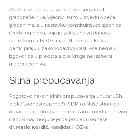
Mostar će danas, sasvim je izvjesno, dobiti
gradonačelnika. Vijećnici su to u srijedu obećali
građanima, a u nastavku konstituirajuće sjednice
Gradskog vijeća, koja je zakazana za danas s
početkom u 15.30 sati, politički subjekti koji
participiraju u zakonodavnoj vlasti više nemaju
izgovor da u preostala dva kruga ne izaberu
gradonačelnika.
Silna prepucavanja
Pogotovo nakon silnih prepucavanja unutar „Bh.
bloka“, odnosno, između SDP-a i Naše stranke i
obračuna na društvenim mrežama među njihovim
članovima, moguće je da pobjedu odnese
dr.
Mario Kordić
, kandidat HDZ-a.