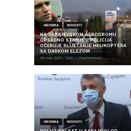
HRONIKA
NOVOSTI
NA SARAJEVSKOM AERODROMU
OPSADNO STANJE – POLICIJA
OČEKUJE SLIJETANJE HELIKOPTERA
SA DARKOM ELEZOM
03 mar 2021
/
Edin
/
0 komentara
HRONIKA
NOVOSTI