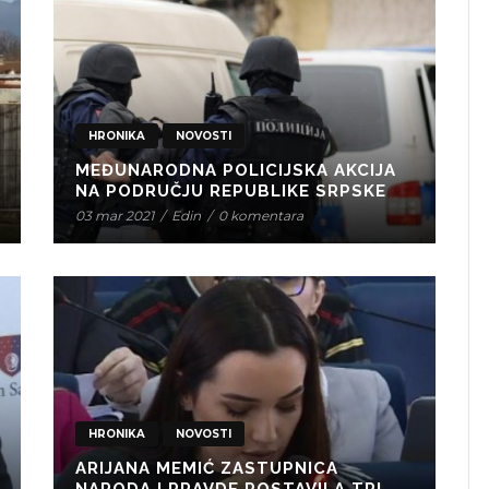
HRONIKA
NOVOSTI
MEĐUNARODNA POLICIJSKA AKCIJA
NA PODRUČJU REPUBLIKE SRPSKE
03 mar 2021
/
Edin
/
0 komentara
HRONIKA
NOVOSTI
ARIJANA MEMIĆ ZASTUPNICA