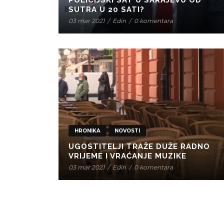
POLICIJSKI SAT U SARAJEVU OD
SUTRA U 20 SATI?
03 mar 2021
/
Edin
/
0 komentara
HRONIKA
NOVOSTI
UGOSTITELJI TRAŽE DUŽE RADNO
VRIJEME I VRAĆANJE MUZIKE
03 mar 2021
/
Edin
/
0 komentara