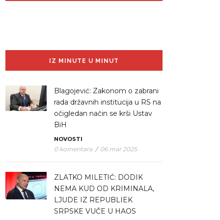
IZ MINUTE U MINUT
Blagojević: Zakonom o zabrani
rada državnih institucija u RS na
očigledan način se krši Ustav
BiH
NOVOSTI
0 komentara
/
06 mar 2025
ZLATKO MILETIĆ: DODIK
NEMA KUD OD KRIMINALA,
LJUDE IZ REPUBLIEK
SRPSKE VUČE U HAOS