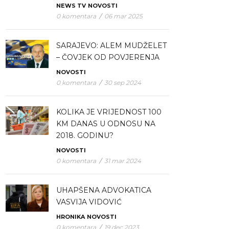
NEWS TV
NOVOSTI
0 komentara
/
06 mar 2025
SARAJEVO: ALEM MUDŽELET
– ČOVJEK OD POVJERENJA
NOVOSTI
0 komentara
/
30 sep 2024
KOLIKA JE VRIJEDNOST 100
KM DANAS U ODNOSU NA
2018. GODINU?
NOVOSTI
0 komentara
/
31 mar 2024
UHAPŠENA ADVOKATICA
VASVIJA VIDOVIĆ
HRONIKA
NOVOSTI
0 komentara
/
19 dec 2023