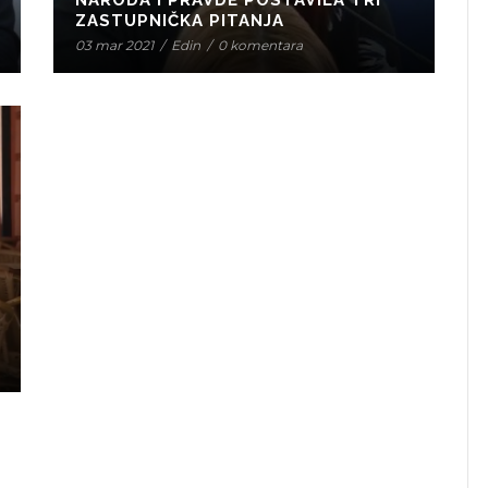
NARODA I PRAVDE POSTAVILA TRI
ZASTUPNIČKA PITANJA
03 mar 2021
/
Edin
/
0 komentara