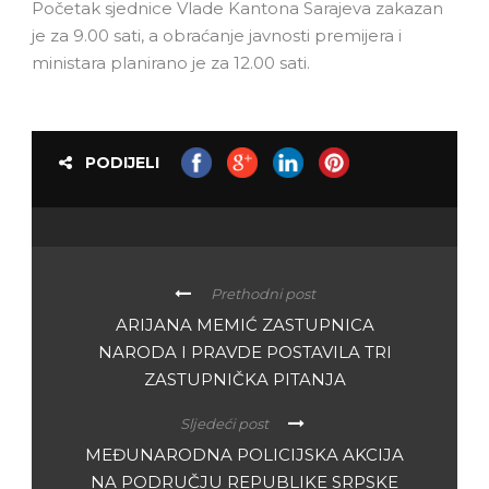
Početak sjednice Vlade Kantona Sarajeva zakazan
je za 9.00 sati, a obraćanje javnosti premijera i
ministara planirano je za 12.00 sati.
PODIJELI
Prethodni post
ARIJANA MEMIĆ ZASTUPNICA
NARODA I PRAVDE POSTAVILA TRI
ZASTUPNIČKA PITANJA
Sljedeći post
MEĐUNARODNA POLICIJSKA AKCIJA
NA PODRUČJU REPUBLIKE SRPSKE