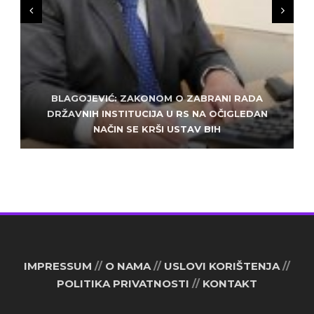
BLAGOJEVIĆ: ZAKONOM O ZABRANI RADA
ZLATKO MILETIĆ: DODIK NEMA KUD OD
KRIMINALA, LJUDE IZ REPUBLIEK SRPSKE VUČE U
DRŽAVNIH INSTITUCIJA U RS NA OČIGLEDAN
SARAJEVO: ALEM MUDŽELET – ČOVJEK OD
NAČIN SE KRŠI USTAV BIH
POVJERENJA
HAOS
IMPRESSUM
//
O NAMA
//
USLOVI KORIŠTENJA
//
POLITIKA PRIVATNOSTI
//
KONTAKT