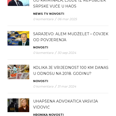
OD KRIMINALA, LJUDE IZ REPUBLIEK
SRPSKE VUČE U HAOS
NEWS TV
NOVOSTI
0 komentara
/
06 mar 2025
SARAJEVO: ALEM MUDŽELET – ČOVJEK
OD POVJERENJA
NOVOSTI
0 komentara
/
30 sep 2024
KOLIKA JE VRIJEDNOST 100 KM DANAS
U ODNOSU NA 2018. GODINU?
NOVOSTI
0 komentara
/
31 mar 2024
UHAPŠENA ADVOKATICA VASVIJA
VIDOVIĆ
HRONIKA
NOVOSTI