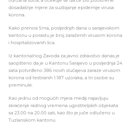
održana sutra, a očekuje se da će biti pooštrene
dosadašnje mjere za suzbijanje epidemije virusa
korona.
Kako prenosi Srna, posljednjih dana u sarajevskom
kantonu u porastu je broj zaraženih virusom korona
i hospitalizovanih lica.
Iz kantonalnog Zavoda za javno zdravstvo danas je
saopšteno da je u Kantonu Sarajevo u posljednja 24
sata potvrđeno 386 novih slučajeva zaraze virusom
korona od testiranih 1.187 uzoraka, a tri osobe su
preminule.
Kao jednu od mogućih mjera mediji najavljuju
skraćenje radnog vremena ugostiteljskih objekata
sa 23.00 na 20.00 sati, kao što je juče odlučeno u
Tuzlanskom kantonu.