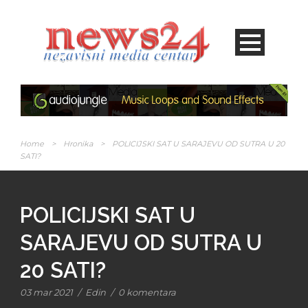
Home
>
Hronika
>
POLICIJSKI SAT U SARAJEVU OD SUTRA U 20
SATI?
POLICIJSKI SAT U
SARAJEVU OD SUTRA U
20 SATI?
03 mar 2021
/
Edin
/
0 komentara