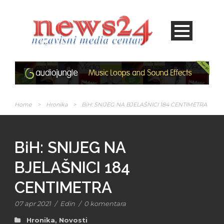
Home
>
Hronika
>
BiH: SNIJEG NA BJELAŠNICI 184 CENTIMETRA
BiH: SNIJEG NA
BJELAŠNICI 184
CENTIMETRA
07 apr 2021
/
Edin
/
0 komentara
Hronika
,
Novosti