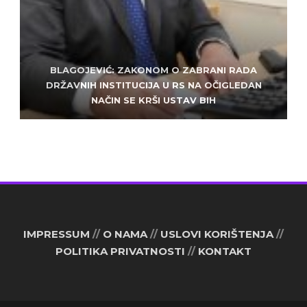
BLAGOJEVIĆ: ZAKONOM O ZABRANI RADA
ZLATKO MILETIĆ: DODIK NEMA KUD OD
KRIMINALA, LJUDE IZ REPUBLIEK SRPSKE VUČE U
DRŽAVNIH INSTITUCIJA U RS NA OČIGLEDAN
SARAJEVO: ALEM MUDŽELET – ČOVJEK OD
NAČIN SE KRŠI USTAV BIH
POVJERENJA
HAOS
IMPRESSUM
//
O NAMA
//
USLOVI KORIŠTENJA
//
POLITIKA PRIVATNOSTI
//
KONTAKT