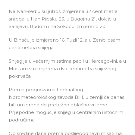
Na Ivan-sedlu su jutros izmjerena 32 centimetra
snijega, u Han Pijesku 23, u Bugojnu 21, dok je u
Sarajevu, Rudom i na Sokocu izmjereno 20.
U Bihaću je izmjereno 16, Tuzli 12, a u Zenici osam
centimetara snijega.
Snijeg je u večernjim satima pao i u Hercegovini, a u
Mostaru su izmjerena dva centimetra sniježnog
pokrivača.
Prema prognozama Federalnog
hidrometeorološkog zavoda BiH, u zemlji će danas
biti umjereno do pretežno oblačno vrijeme.
Prijepodne moguć je snijeg u centralnim i istočnim
područjima.
Od sredine dana prema poslijepodnevnim satima