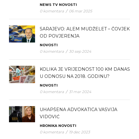
NEWS TV
NOVOSTI
0 komentara
/
06 mar 2025
SARAJEVO: ALEM MUDŽELET – ČOVJEK
OD POVJERENJA
NOVOSTI
0 komentara
/
30 sep 2024
KOLIKA JE VRIJEDNOST 100 KM DANAS
U ODNOSU NA 2018. GODINU?
NOVOSTI
0 komentara
/
31 mar 2024
UHAPŠENA ADVOKATICA VASVIJA
VIDOVIĆ
HRONIKA
NOVOSTI
0 komentara
/
19 dec 2023