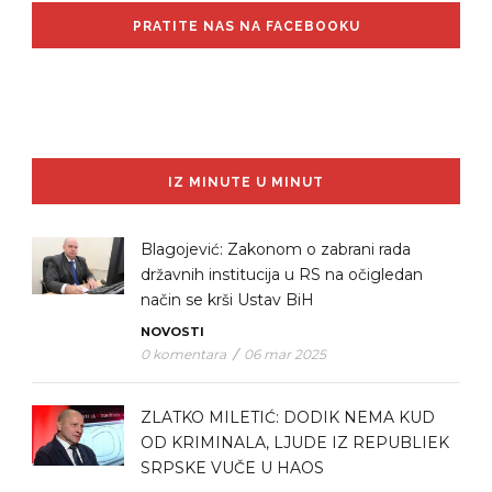
PRATITE NAS NA FACEBOOKU
IZ MINUTE U MINUT
Blagojević: Zakonom o zabrani rada
državnih institucija u RS na očigledan
način se krši Ustav BiH
NOVOSTI
0 komentara
/
06 mar 2025
ZLATKO MILETIĆ: DODIK NEMA KUD
OD KRIMINALA, LJUDE IZ REPUBLIEK
SRPSKE VUČE U HAOS