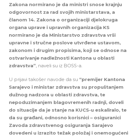
Zakona normirano je da ministri snose krajnju
odgovornost za rad svojih ministarstava, a
članom 14. Zakona o organizaciji djelokruga
organa uprave i upravnih organizacija KS
normirano je da Ministarstvo zdravstva vrši
upravne i stručne poslove utvrđene ustavom,
zakonom i drugim propisima, koji se odnose na
ostvarivanje nadležnosti Kantona u oblasti
zdravstva”
, naveli su iz BOSS-a.
U prijavi takošer navode da su
“premijer Kantona
Sarajevo i ministar zdravstva su propuštanjem
dužnog nadzora u oblasti zdravstva, te
nepoduzimanjem blagovremenih radnji, doveli
do situacije da je stanje na KUCS-u eskaliralo, te
da su građani, odnosno korisnici – osiguranici
Zavoda zdravstvenog osiguranja Sarajevo
dovedeni u izrazito težak položaj i onemogućeni