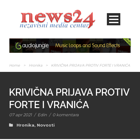
Home
>
Hronika
>
KRIVIČNA PRIJAVA PROTIV FORTE I VRANIĆA
KRIVIČNA PRIJAVA PROTIV
FORTE I VRANIĆA
07 apr 2021
/
Edin
/
0 komentara
Hronika
,
Novosti