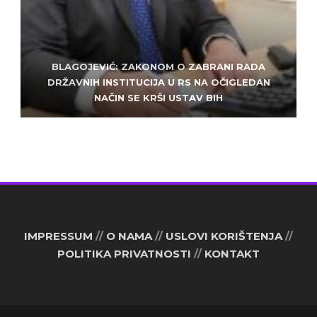
BLAGOJEVIĆ: ZAKONOM O ZABRANI RADA
ZLATKO MILETIĆ: DODIK NEMA KUD OD
KRIMINALA, LJUDE IZ REPUBLIEK SRPSKE VUČE U
DRŽAVNIH INSTITUCIJA U RS NA OČIGLEDAN
SARAJEVO: ALEM MUDŽELET – ČOVJEK OD
NAČIN SE KRŠI USTAV BIH
POVJERENJA
HAOS
IMPRESSUM
//
O NAMA
//
USLOVI KORIŠTENJA
//
POLITIKA PRIVATNOSTI
//
KONTAKT