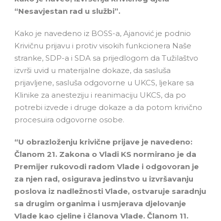
“Nesavjestan rad u službi”.
Kako je navedeno iz BOSS-a, Ajanović je podnio
Krivičnu prijavu i protiv visokih funkcionera Naše
stranke, SDP-a i SDA sa prijedlogom da Tužilaštvo
izvrši uvid u materijalne dokaze, da sasluša
prijavljene, sasluša odgovorne u UKCS, ljekare sa
Klinike za anesteziju i reanimaciju UKCS, da po
potrebi izvede i druge dokaze a da potom krivično
procesuira odgovorne osobe.
“U obrazloženju krivične prijave je navedeno:
Članom 21. Zakona o Vladi KS normirano je da
Premijer rukovodi radom Vlade i odgovoran je
za njen rad, osigurava jedinstvo u izvršavanju
poslova iz nadležnosti Vlade, ostvaruje saradnju
sa drugim organima i usmjerava djelovanje
Vlade kao cjeline i članova Vlade. Članom 11.