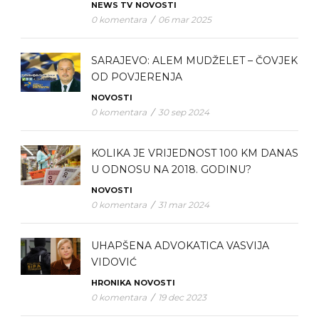
NEWS TV
NOVOSTI
0 komentara
/
06 mar 2025
SARAJEVO: ALEM MUDŽELET – ČOVJEK
OD POVJERENJA
NOVOSTI
0 komentara
/
30 sep 2024
KOLIKA JE VRIJEDNOST 100 KM DANAS
U ODNOSU NA 2018. GODINU?
NOVOSTI
0 komentara
/
31 mar 2024
UHAPŠENA ADVOKATICA VASVIJA
VIDOVIĆ
HRONIKA
NOVOSTI
0 komentara
/
19 dec 2023