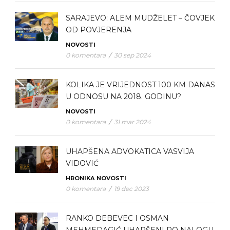
SARAJEVO: ALEM MUDŽELET – ČOVJEK
OD POVJERENJA
NOVOSTI
0 komentara
/
30 sep 2024
KOLIKA JE VRIJEDNOST 100 KM DANAS
U ODNOSU NA 2018. GODINU?
NOVOSTI
0 komentara
/
31 mar 2024
UHAPŠENA ADVOKATICA VASVIJA
VIDOVIĆ
HRONIKA
NOVOSTI
0 komentara
/
19 dec 2023
RANKO DEBEVEC I OSMAN