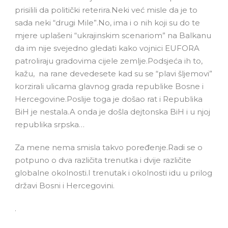
prisilili da politički reterira.Neki već misle da je to
sada neki “drugi Mile”.No, ima i o nih koji su do te
mjere uplašeni “ukrajinskim scenariom” na Balkanu
da im nije svejedno gledati kako vojnici EUFORA
patroliraju gradovima cijele zemlje.Podsjeća ih to,
kažu, na rane devedesete kad su se “plavi šljemovi”
korzirali ulicama glavnog grada republike Bosne i
Hercegovine.Poslije toga je došao rat i Republika
BiH je nestala.A onda je došla dejtonska BiH i u njoj
republika srpska…
Za mene nema smisla takvo poređenje.Radi se o
potpuno o dva različita trenutka i dvije različite
globalne okolnosti.I trenutak i okolnosti idu u prilog
državi Bosni i Hercegovini.
.