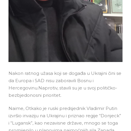
Nakon ratnog užasa koji se događa u Ukrajini čini se
da Europa i SAD nisu zaboravili Bosnu i
Hercegovinu.Naprotiv, stavili su je u svoj političko-
bezbjedonosni prioritet.
Naime, Otkako je ruski predsjednik Vladimir Putin
izvršio invaziju na Ukrajinu i priznao regije “Donjeck”
i “Lugansk”, kao nezavisne države, mnogo se toga
promijenilo u planovima najmoćnijih sila Zapada.