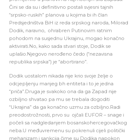
Čini se da su i definitivno postali svjesni tajnih
“srpsko-ruskih” planova u kojima bi ih član
Predsjedništva BiH iz reda srpskog naroda, Milorad
Dodik, naravno, ohrabren Putinovim ratnim
pohodom na susjednu Ukrajinu, mogao konačno
aktivirati.No, kako sada stvari stoje, Dodik se
uplašio.Njegovo nerođeno čedo (“nezavisna
republika srpska”) je “abortirano”.
Dodik uostalom nikada nije krio svoje želje o
odcjepljenju manjeg bh entiteta i to je jedna
“priča”.Druga je svakoko ona da ga Zapad nije
ozbiljno shvatao pa mu se trebala dogoditi
“Ukrajina” da ga konačno uzmu za ozbiljno.Radi
preodostrožnosti, prvo su ojčali EUFOR – snage i
počeli sa nadgledanjem bosanskohercegovačkog
neba.U međuvremenu su pokrenuli cijeli politički
mehanizam i sankcija čime su Dodika napokon