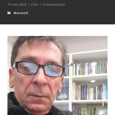
11 mar 2022
/
Edin
/
0 komentara
Novosti