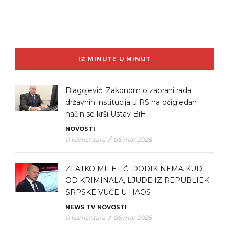
IZ MINUTE U MINUT
Blagojević: Zakonom o zabrani rada
državnih institucija u RS na očigledan
način se krši Ustav BiH
NOVOSTI
0 komentara
/
06 mar 2025
ZLATKO MILETIĆ: DODIK NEMA KUD
OD KRIMINALA, LJUDE IZ REPUBLIEK
SRPSKE VUČE U HAOS
NEWS TV
NOVOSTI
0 komentara
/
06 mar 2025