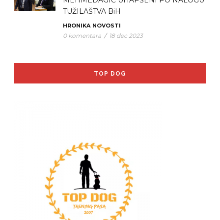
MEHMEDAGIĆ UHAPŠENI PO NALOGU
TUŽILAŠTVA BiH
HRONIKA
NOVOSTI
0 komentara
/
18 dec 2023
TOP DOG