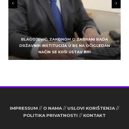
BLAGOJEVIĆ: ZAKONOM O ZABRANI RADA
ZLATKO MILETIĆ: DODIK NEMA KUD OD
KRIMINALA, LJUDE IZ REPUBLIEK SRPSKE VUČE U
DRŽAVNIH INSTITUCIJA U RS NA OČIGLEDAN
SARAJEVO: ALEM MUDŽELET – ČOVJEK OD
NAČIN SE KRŠI USTAV BIH
POVJERENJA
HAOS
IMPRESSUM
//
O NAMA
//
USLOVI KORIŠTENJA
//
POLITIKA PRIVATNOSTI
//
KONTAKT