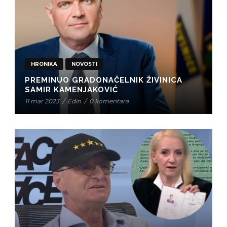
HRONIKA
NOVOSTI
PREMINUO GRADONAČELNIK ŽIVINICA
SAMIR KAMENJAKOVIĆ
11 mar 2023
/
Edin
/
0 komentara