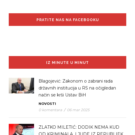
PRATITE NAS NA FACEBOOKU
IZ MINUTE U MINUT
Blagojević: Zakonom o zabrani rada
državnih institucija u RS na očigledan
način se krši Ustav BiH
NOVOSTI
0 komentara
/
06 mar 2025
ZLATKO MILETIĆ: DODIK NEMA KUD
OD KRIMINALA, LJUDE IZ REPUBLIEK