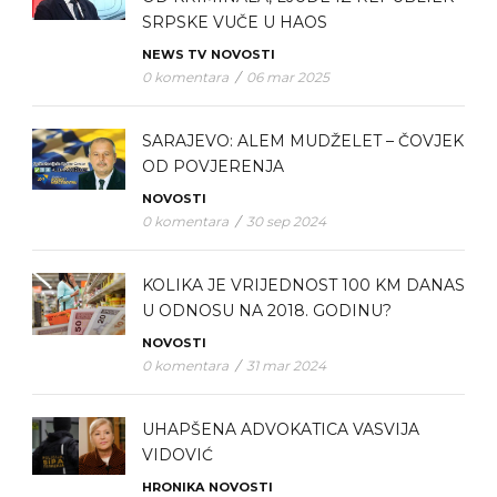
SRPSKE VUČE U HAOS
NEWS TV
NOVOSTI
0 komentara
/
06 mar 2025
SARAJEVO: ALEM MUDŽELET – ČOVJEK
OD POVJERENJA
NOVOSTI
0 komentara
/
30 sep 2024
KOLIKA JE VRIJEDNOST 100 KM DANAS
U ODNOSU NA 2018. GODINU?
NOVOSTI
0 komentara
/
31 mar 2024
UHAPŠENA ADVOKATICA VASVIJA
VIDOVIĆ
HRONIKA
NOVOSTI