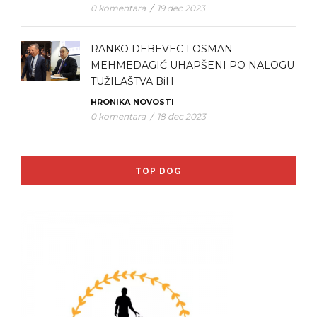
0 komentara
/
19 dec 2023
RANKO DEBEVEC I OSMAN
MEHMEDAGIĆ UHAPŠENI PO NALOGU
TUŽILAŠTVA BiH
HRONIKA
NOVOSTI
0 komentara
/
18 dec 2023
TOP DOG