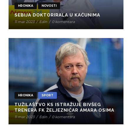
HRONIKA
NOVOSTI
SEBIJA DOKTORIRALA U KAĆUNIMA
11 mar 2023
/
Edin
/
0 komentara
HRONIKA
SPORT
TUŽILAŠTVO KS ISTRAŽUJE BIVŠEG
TRENERA FK ŽELJEZNIČAR AMARA OSIMA
11 mar 2023
/
Edin
/
0 komentara