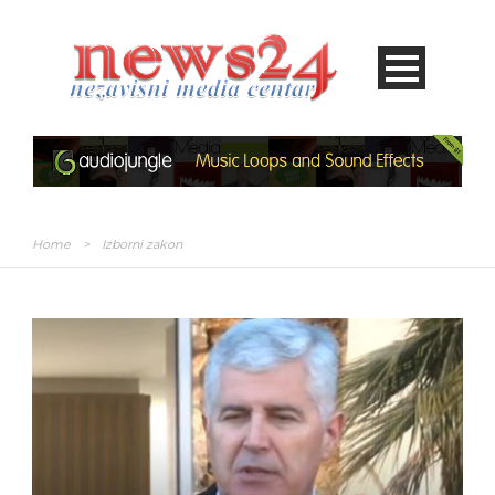
Home
>
Izborni zakon