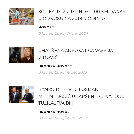
KOLIKA JE VRIJEDNOST 100 KM DANAS
U ODNOSU NA 2018. GODINU?
NOVOSTI
0 komentara
/
31 mar 2024
UHAPŠENA ADVOKATICA VASVIJA
VIDOVIĆ
HRONIKA
NOVOSTI
0 komentara
/
19 dec 2023
RANKO DEBEVEC I OSMAN
MEHMEDAGIĆ UHAPŠENI PO NALOGU
TUŽILAŠTVA BiH
HRONIKA
NOVOSTI
0 komentara
/
18 dec 2023