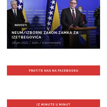
NOVOSTI
NEUM/IZBORNI ZAKON:ZAMKA ZA
IZETBEGOVIĆA
28 jan 2022
/
Edin
/
0 komentara
PRATITE NAS NA FACEBOOKU
IZ MINUTE U MINUT