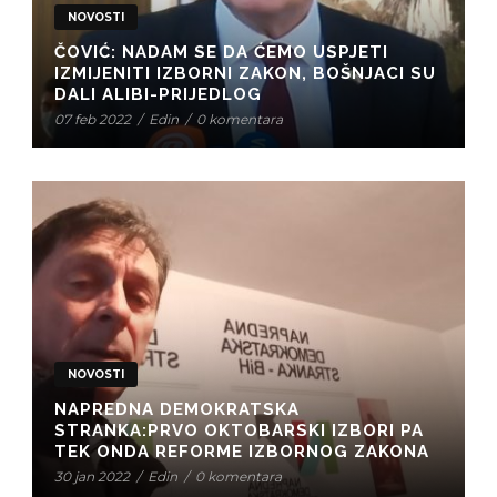
NOVOSTI
ČOVIĆ: NADAM SE DA ĆEMO USPJETI
IZMIJENITI IZBORNI ZAKON, BOŠNJACI SU
DALI ALIBI-PRIJEDLOG
07 feb 2022
/
Edin
/
0 komentara
NOVOSTI
NAPREDNA DEMOKRATSKA
STRANKA:PRVO OKTOBARSKI IZBORI PA
TEK ONDA REFORME IZBORNOG ZAKONA
30 jan 2022
/
Edin
/
0 komentara