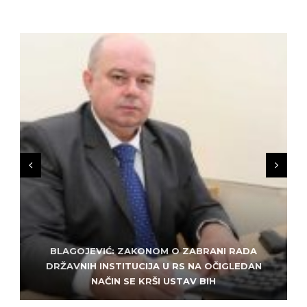
BLAGOJEVIĆ: ZAKONOM O ZABRANI RADA
ZLATKO MILETIĆ: DODIK NEMA KUD OD
KRIMINALA, LJUDE IZ REPUBLIEK SRPSKE VUČE U
DRŽAVNIH INSTITUCIJA U RS NA OČIGLEDAN
SARAJEVO: ALEM MUDŽELET – ČOVJEK OD
NAČIN SE KRŠI USTAV BIH
POVJERENJA
HAOS