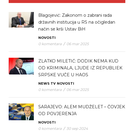
Blagojević: Zakonom o zabrani rada
državnih institucija u RS na očigledan
način se krši Ustav BiH
NOVOSTI
0 komentara
/
06 mar 2025
ZLATKO MILETIĆ: DODIK NEMA KUD
OD KRIMINALA, LJUDE IZ REPUBLIEK
SRPSKE VUČE U HAOS
NEWS TV
NOVOSTI
0 komentara
/
06 mar 2025
SARAJEVO: ALEM MUDŽELET – ČOVJEK
OD POVJERENJA
NOVOSTI
0 komentara
/
30 sep 2024