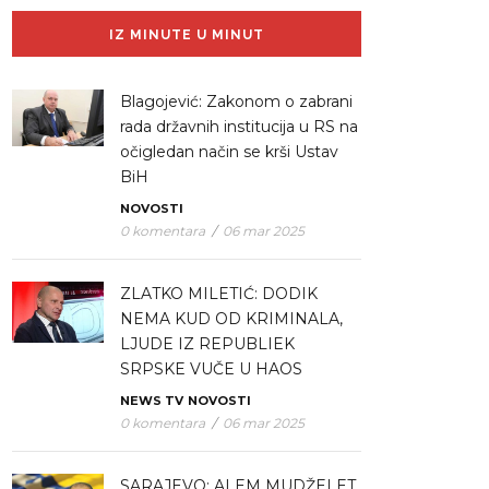
IZ MINUTE U MINUT
Blagojević: Zakonom o zabrani
rada državnih institucija u RS na
očigledan način se krši Ustav
BiH
NOVOSTI
0 komentara
/
06 mar 2025
ZLATKO MILETIĆ: DODIK
NEMA KUD OD KRIMINALA,
LJUDE IZ REPUBLIEK
SRPSKE VUČE U HAOS
NEWS TV
NOVOSTI
0 komentara
/
06 mar 2025
SARAJEVO: ALEM MUDŽELET