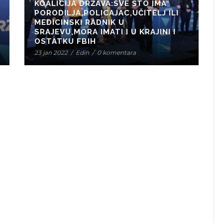
KOALICIJA DRŽAVA:SVE ŠTO IMA
PORODILJA,POLICAJAC,UČITELJ ILI
MEDICINSKI RADNIK U
SRAJEVU,MORA IMATI I U KRAJINI I
OSTATKU FBIH
23 jan 2022
/
Edin
/
0 komentara