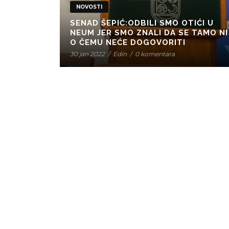
NOVOSTI
SENAD ŠEPIĆ:ODBILI SMO OTIĆI U
NEUM JER SMO ZNALI DA SE TAMO NI
O ČEMU NEĆE DOGOVORITI
30 jan 2022
/
Edin
/
0 komentara