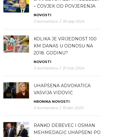
– ČOVJEK OD POVJERENJA
NOVOSTI
0 komentara
/
30 sep 2024
KOLIKA JE VRIJEDNOST 100
KM DANAS U ODNOSU NA
2018. GODINU?
NOVOSTI
0 komentara
/
31 mar 2024
UHAPŠENA ADVOKATICA
VASVIJA VIDOVIĆ
HRONIKA
NOVOSTI
0 komentara
/
19 dec 2023
RANKO DEBEVEC I OSMAN
MEHMEDAGIĆ UHAPŠENI PO