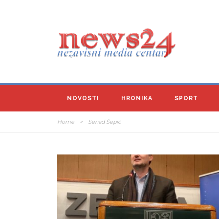
NOVOSTI
HRONIKA
SPORT
Home
>
Senad Šepić