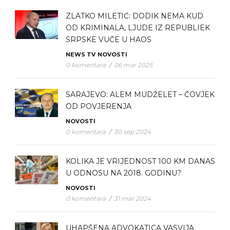
ZLATKO MILETIĆ: DODIK NEMA KUD
OD KRIMINALA, LJUDE IZ REPUBLIEK
SRPSKE VUČE U HAOS
NEWS TV
NOVOSTI
0 komentara
/
06 mar 2025
SARAJEVO: ALEM MUDŽELET – ČOVJEK
OD POVJERENJA
NOVOSTI
0 komentara
/
30 sep 2024
KOLIKA JE VRIJEDNOST 100 KM DANAS
U ODNOSU NA 2018. GODINU?
NOVOSTI
0 komentara
/
31 mar 2024
UHAPŠENA ADVOKATICA VASVIJA