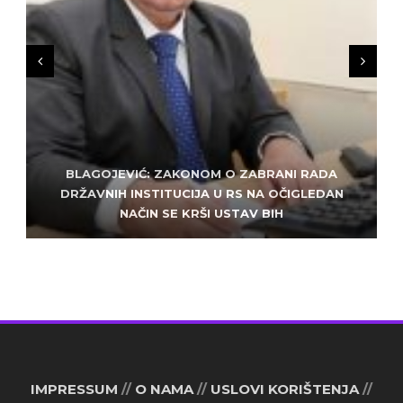
BLAGOJEVIĆ: ZAKONOM O ZABRANI RADA
ZLATKO MILETIĆ: DODIK NEMA KUD OD
KRIMINALA, LJUDE IZ REPUBLIEK SRPSKE VUČE U
DRŽAVNIH INSTITUCIJA U RS NA OČIGLEDAN
SARAJEVO: ALEM MUDŽELET – ČOVJEK OD
NAČIN SE KRŠI USTAV BIH
POVJERENJA
HAOS
IMPRESSUM
//
O NAMA
//
USLOVI KORIŠTENJA
//