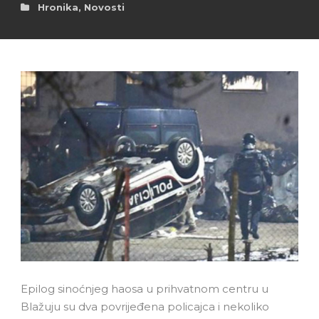
Hronika
,
Novosti
Epilog sinoćnjeg haosa u prihvatnom centru u
Blažuju su dva povrijeđena policajca i nekoliko