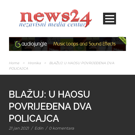
Home
>
Hronika
>
BLAŽUJ: U HAOSU POVRIJEĐENA DVA
POLICAJCA
BLAŽUJ: U HAOSU
POVRIJEĐENA DVA
POLICAJCA
21 jan 2021
/
Edin
/
0 komentara