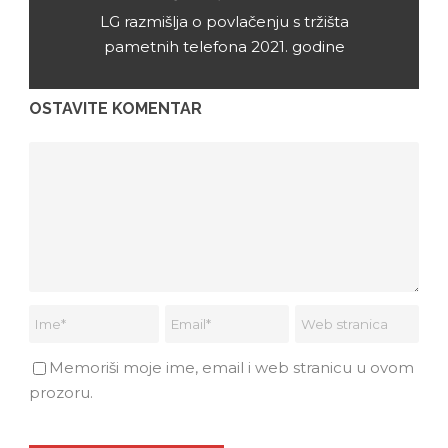
LG razmišlja o povlačenju s tržišta
pametnih telefona 2021. godine
OSTAVITE KOMENTAR
Memoriši moje ime, email i web stranicu u ovom
prozoru.