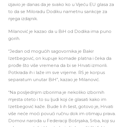
izjavio je danas da je svako ko u Vijeću EU glasa za
to da se Miloradu Dodiku nametnu sankcije za
njega izdajnik.
Milanović je kazao da u BiH od Dodika ima puno
gorih.
“Jedan od mogućih sagovornika je Bakir
Izetbegović, on kupuje komade platna i čeka da
prođe što više vremena da bi se Hrvati izmorili.
Potkrada ih i laže im sve vrijeme. RS je korpus
separatum unutar BiH”, kazao je Milanović.
“Na posljednjim izborima je nekoliko izbornih
mjesta oteto i to su ljudi koji će glasati kako im
Izetbegović kaže. Bude li ih šest, gotovo je, Hrvati
više neće moći povući ručnu dok im otimaju prava.
Domovi naroda u Federaciji Bošnjaka, Srba, koji su