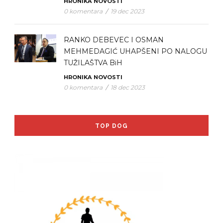
HRONIKA
NOVOSTI
0 komentara
/
19 dec 2023
RANKO DEBEVEC I OSMAN
MEHMEDAGIĆ UHAPŠENI PO NALOGU
TUŽILAŠTVA BiH
HRONIKA
NOVOSTI
0 komentara
/
18 dec 2023
TOP DOG