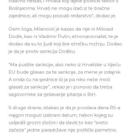
odavno nestali, i Hrvata koji dijele politički faktor s
Bošnjacima. Hrvati ne mogu izaći iz te bračne
zajednice, ali mogu pozvati redarstvo”, dodao je.
Osim toga, Milanović je kazao da nije ni Milorad
Dodik, kao ni Vladimir Putin, etnonacionalist, te je
dodao da su to ljudi koji šire etničku mržnju. Dodao
je da je protiv sankcija Dodiku.
“Ma pustite sankcije, ako neko iz Hrvatske u Vijeću
EU bude glasao za te sankcije, za mene je izdajnik.
A onda ću na sjednice ići ja pa niko neće moći
glasati za sankcije”, rekao je i ponovio da treba
sagovornike za rješavanje pitanja o BiH.
S druge strane, istakao je da je proslava dana RS-a
najgori mogući izabrani datum, nakon kojeg su
uslijedili grozni zločini i da slaviti to kao “sveto
začeće” jedne paradržave nije politički pametno.