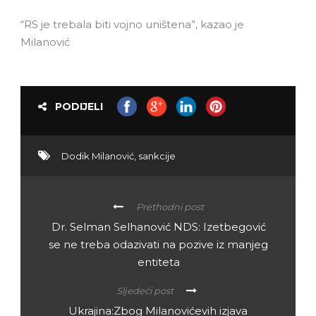
“RS je trebala biti vojno uništena”, kazao je
Milanović
PODIJELI
Dodik Milanović
,
sankcije
Prethodni post
Dr. Selman Selhanović NDS: Izetbegović
se ne treba odazivati na pozive iz manjeg
entiteta
Sljedeći post
Ukrajina:Zbog Milanovićevih izjava