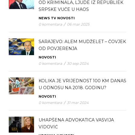
OD KRIMINALA, LJUDE IZ REPUBLIEK
SRPSKE VUČE U HAOS
NEWS TV
NOVOSTI
0 komentara
/
06 mar 2025
SARAJEVO: ALEM MUDŽELET – ČOVJEK
OD POVJERENJA
NOVOSTI
0 komentara
/
30 sep 2024
KOLIKA JE VRIJEDNOST 100 KM DANAS
U ODNOSU NA 2018. GODINU?
NOVOSTI
0 komentara
/
31 mar 2024
UHAPŠENA ADVOKATICA VASVIJA
VIDOVIĆ