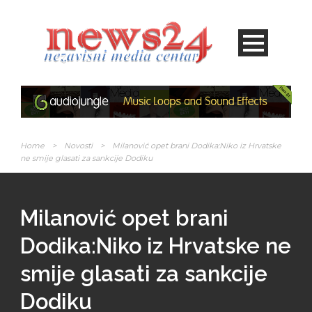
Home
>
Novosti
>
Milanović opet brani Dodika:Niko iz Hrvatske
ne smije glasati za sankcije Dodiku
Milanović opet brani
Dodika:Niko iz Hrvatske ne
smije glasati za sankcije
Dodiku