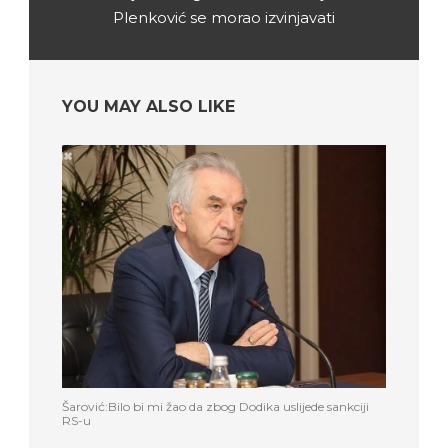
Plenković se morao izvinjavati
YOU MAY ALSO LIKE
Šarović:Bilo bi mi žao da zbog Dodika uslijede sankciji
RS-u