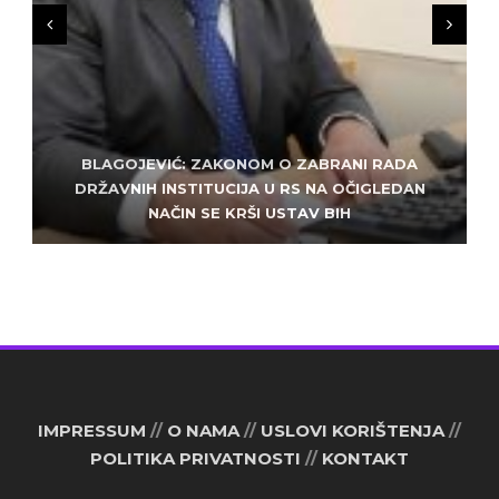
BLAGOJEVIĆ: ZAKONOM O ZABRANI RADA
ZLATKO MILETIĆ: DODIK NEMA KUD OD
KRIMINALA, LJUDE IZ REPUBLIEK SRPSKE VUČE U
DRŽAVNIH INSTITUCIJA U RS NA OČIGLEDAN
SARAJEVO: ALEM MUDŽELET – ČOVJEK OD
NAČIN SE KRŠI USTAV BIH
POVJERENJA
HAOS
IMPRESSUM
//
O NAMA
//
USLOVI KORIŠTENJA
//
POLITIKA PRIVATNOSTI
//
KONTAKT