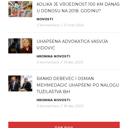
KOLIKA JE VRIJEDNOST 100 KM DANAS
U ODNOSU NA 2018. GODINU?
NOVOSTI
0 komentara
/
31 mar 2024
UHAPŠENA ADVOKATICA VASVIJA
VIDOVIĆ
HRONIKA
NOVOSTI
0 komentara
/
19 dec 2023
RANKO DEBEVEC I OSMAN
MEHMEDAGIĆ UHAPŠENI PO NALOGU
TUŽILAŠTVA BiH
HRONIKA
NOVOSTI
0 komentara
/
18 dec 2023