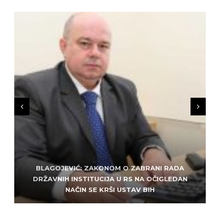
BLAGOJEVIĆ: ZAKONOM O ZABRANI RADA
ZLATKO MILETIĆ: DODIK NEMA KUD OD
KRIMINALA, LJUDE IZ REPUBLIEK SRPSKE VUČE U
DRŽAVNIH INSTITUCIJA U RS NA OČIGLEDAN
SARAJEVO: ALEM MUDŽELET – ČOVJEK OD
NAČIN SE KRŠI USTAV BIH
POVJERENJA
HAOS