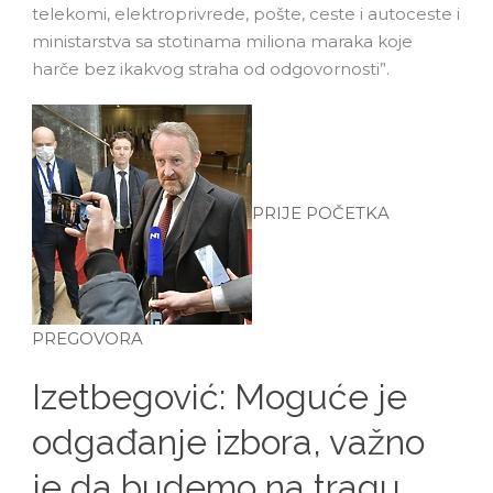
telekomi, elektroprivrede, pošte, ceste i autoceste i
ministarstva sa stotinama miliona maraka koje
harče bez ikakvog straha od odgovornosti”.
PRIJE POČETKA
PREGOVORA
Izetbegović: Moguće je
odgađanje izbora, važno
je da budemo na tragu