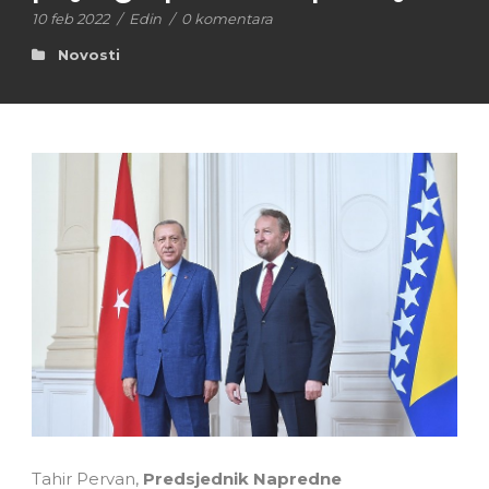
10 feb 2022
/
Edin
/
0 komentara
Novosti
Tahir Pervan,
Predsjednik Napredne