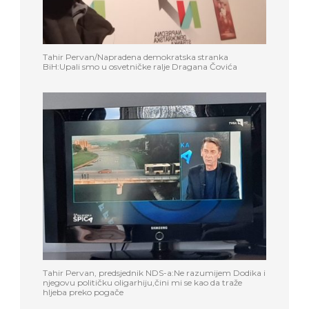
Tahir Pervan/Napradena demokratska stranka
BiH:Upali smo u osvetničke ralje Dragana Čovića
Tahir Pervan, predsjednik NDS-a:Ne razumijem Dodika i
njegovu političku oligarhiju,čini mi se kao da traže
hljeba preko pogače