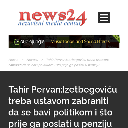
Home
>
Novosti
>
Tahir Pervan:Izetbegoviću treba ustavom
zabraniti da se bavi politikom i što prije ga poslati u penziju
Tahir Pervan:Izetbegoviću
treba ustavom zabraniti
da se bavi politikom i što
prije ga poslati u penziju