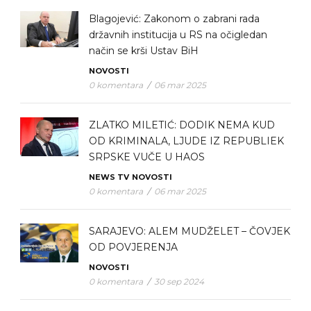
Blagojević: Zakonom o zabrani rada
državnih institucija u RS na očigledan
način se krši Ustav BiH
NOVOSTI
0 komentara
/
06 mar 2025
ZLATKO MILETIĆ: DODIK NEMA KUD
OD KRIMINALA, LJUDE IZ REPUBLIEK
SRPSKE VUČE U HAOS
NEWS TV
NOVOSTI
0 komentara
/
06 mar 2025
SARAJEVO: ALEM MUDŽELET – ČOVJEK
OD POVJERENJA
NOVOSTI
0 komentara
/
30 sep 2024