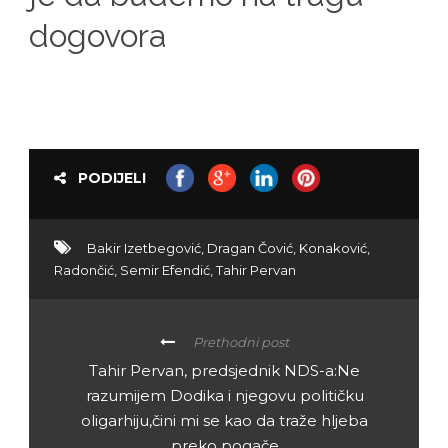
dogovora
PODIJELI
Bakir Izetbegović
,
Dragan Čović
,
Konaković
,
Radončić
,
Semir Efendić
,
Tahir Pervan
Prethodni post
Tahir Pervan, predsjednik NDS-a:Ne
razumijem Dodika i njegovu političku
oligarhiju,čini mi se kao da traže hljeba
preko pogače