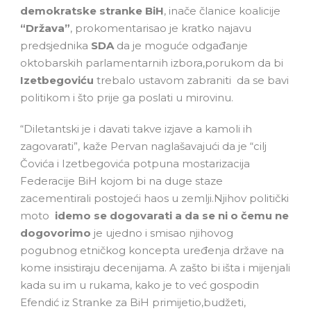
demokratske stranke BiH
, inače članice koalicije
“Država”
, prokomentarisao je kratko najavu
predsjednika
SDA
da je moguće odgađanje
oktobarskih parlamentarnih izbora,porukom da bi
Izetbegoviću
trebalo ustavom zabraniti da se bavi
politikom i što prije ga poslati u mirovinu.
“Diletantski je i davati takve izjave a kamoli ih
zagovarati”, kaže Pervan naglašavajući da je “cilj
Čovića i Izetbegovića potpuna mostarizacija
Federacije BiH kojom bi na duge staze
zacementirali postojeći haos u zemlji.Njihov politički
moto
idemo se dogovarati a da se ni o čemu ne
dogovorimo
je ujedno i smisao njihovog
pogubnog etničkog koncepta uređenja države na
kome insistiraju decenijama. A zašto bi išta i mijenjali
kada su im u rukama, kako je to već gospodin
Efendić iz Stranke za BiH primijetio,budžeti,