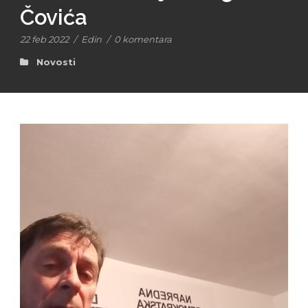
Čovića
22 feb 2022
/
Edin
/
0 komentara
Novosti