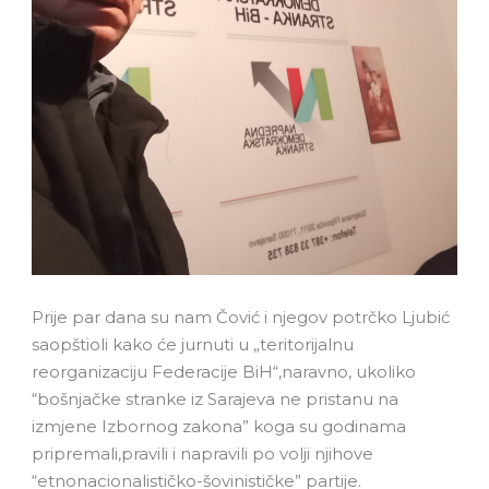
Prije par dana su nam Čović i njegov potrčko Ljubić
saopštioli kako će jurnuti u „teritorijalnu
reorganizaciju Federacije BiH“,naravno, ukoliko
“bošnjačke stranke iz Sarajeva ne pristanu na
izmjene Izbornog zakona” koga su godinama
pripremali,pravili i napravili po volji njihove
“etnonacionalističko-šovinističke” partije.