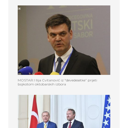
MOSTAR:I Ilija Cvitanović iz “devedesetke” prijeti
bojkotom oktobarskih izbora