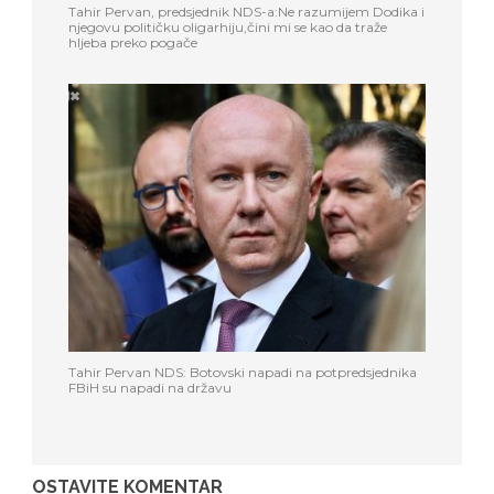
Tahir Pervan, predsjednik NDS-a:Ne razumijem Dodika i
njegovu političku oligarhiju,čini mi se kao da traže
hljeba preko pogače
Tahir Pervan NDS: Botovski napadi na potpredsjednika
FBiH su napadi na državu
OSTAVITE KOMENTAR