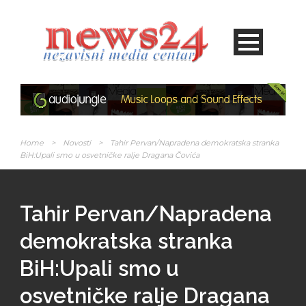
Home
>
Novosti
>
Tahir Pervan/Napradena demokratska stranka
BiH:Upali smo u osvetničke ralje Dragana Čovića
Tahir Pervan/Napradena
demokratska stranka
BiH:Upali smo u
osvetničke ralje Dragana