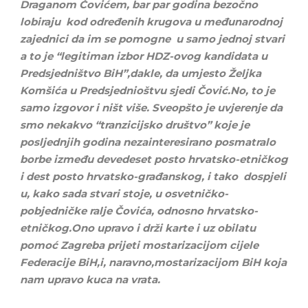
Draganom Čovićem, bar par godina bezočno
lobiraju kod određenih krugova u međunarodnoj
zajednici da im se pomogne u samo jednoj stvari
a to je “legitiman izbor HDZ-ovog kandidata u
Predsjedništvo BiH”,dakle, da umjesto Željka
Komšića u Predsjednioštvu sjedi Čović.No, to je
samo izgovor i ništ više.
Sveopšto je uvjerenje da
smo nekakvo “tranzicijsko društvo” koje je
posljednjih godina nezainteresirano posmatralo
borbe između devedeset posto hrvatsko-etničkog
i dest posto hrvatsko-građanskog, i tako dospjeli
u, kako sada stvari stoje, u osvetničko-
pobjedničke ralje Čovića, odnosno hrvatsko-
etničkog.Ono upravo i drži karte i uz obilatu
pomoć Zagreba prijeti mostarizacijom cijele
Federacije BiH,i, naravno,mostarizacijom BiH koja
nam upravo kuca na vrata.