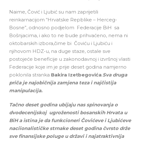
Naime, Čović i Ljubić su nam zaprijetili
reinkarnacijom “Hrvatske Repblike – Herceg-
Bosne”, odnosno podjelom Federacije BiH sa
Bošnjacima, i ako to ne bude prihvaćeno, nema ni
oktobarskih izbora,čime bi Čoviću i Ljubiću i
njihovom HDZ-u, na duge staze, ostale sve
postojeće beneficije u zakonodavnoj i izvršnoj vlasti
Federacije koje im je prije deset godina namjerno
poklonila stranka
Bakira Izetbegovića
.
Sva druga
priča je najobičnija zamjena teza i najčistija
manipulacija.
Tačno deset godina ubijaju nas spinovanja o
dvodecenijskoj ugroženosti bosanskih Hrvata u
BiH a istina je da funkcioneri Čovićeve i Ljubićeve
naciionalističke strnake deset godina čvrsto drže
sve finansijske poluge u državi i najatraktivnija