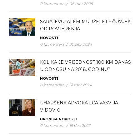
0 komentara
/
06 mar 2025
SARAJEVO: ALEM MUDŽELET – ČOVJEK
OD POVJERENJA
NOVOSTI
0 komentara
/
30 sep 2024
KOLIKA JE VRIJEDNOST 100 KM DANAS
U ODNOSU NA 2018. GODINU?
NOVOSTI
0 komentara
/
31 mar 2024
UHAPŠENA ADVOKATICA VASVIJA
VIDOVIĆ
HRONIKA
NOVOSTI
0 komentara
/
19 dec 2023