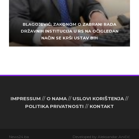
BLAGOJEVIĆ: ZAKONOM O ZABRANI RADA
ZLATKO MILETIĆ: DODIK NEMA KUD OD
KRIMINALA, LJUDE IZ REPUBLIEK SRPSKE VUČE U
DRŽAVNIH INSTITUCIJA U RS NA OČIGLEDAN
SARAJEVO: ALEM MUDŽELET – ČOVJEK OD
NAČIN SE KRŠI USTAV BIH
POVJERENJA
HAOS
IMPRESSUM
//
O NAMA
//
USLOVI KORIŠTENJA
//
POLITIKA PRIVATNOSTI
//
KONTAKT
News24.ba
Developed by Aleksandar Aničić