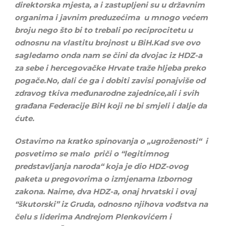
direktorska mjesta, a i zastupljeni su u državnim
organima i javnim preduzećima u mnogo većem
broju nego što bi to trebali po reciprocitetu u
odnosnu na vlastitu brojnost u BiH.Kad sve ovo
sagledamo onda nam se čini da dvojac iz HDZ-a
za sebe i hercegovačke Hrvate traže hljeba preko
pogače.No, dali će ga i dobiti zavisi ponajviše od
zdravog tkiva međunarodne zajednice,ali i svih
građana Federacije BiH koji ne bi smjeli i dalje da
ćute.
Ostavimo na kratko spinovanja o „ugroženosti“ i
posvetimo se malo priči o “legitimnog
predstavljanja naroda“ koja je dio HDZ-ovog
paketa u pregovorima o izmjenama Izbornog
zakona. Naime, dva HDZ-a, onaj hrvatski i ovaj
“škutorski” iz Gruda, odnosno njihova vođstva na
čelu s liderima Andrejom Plenkovićem i