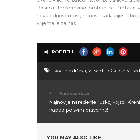
Bosno i Hercegovino, probudi se. Probudi svoj
novu odgovornost, za novu sadašnjost i bol
Vrijeme je za nas.
PODIJELI
koalicija država
,
Mirsad Hadžikadić
,
Mirsad
Prethodni post
Najnovije naređenje ruskoj vojsci: Kren
napad po svim pravcima!
YOU MAY ALSO LIKE