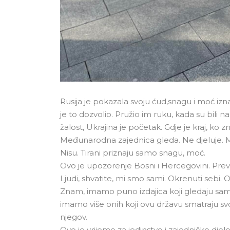
Rusija je pokazala svoju ćud,snagu i moć izn
je to dozvolio. Pružio im ruku, kada su bili 
žalost, Ukrajina je početak. Gdje je kraj, ko zn
Međunarodna zajednica gleda. Ne djeluje. Mis
Nisu. Tirani priznaju samo snagu, moć.
Ovo je upozorenje Bosni i Hercegovini. Previš
Ljudi, shvatite, mi smo sami. Okrenuti sebi
Znam, imamo puno izdajica koji gledaju samo 
imamo više onih koji ovu državu smatraju svo
njegov.
Ovo je vrijeme za jedinstvo i zajedničko djel