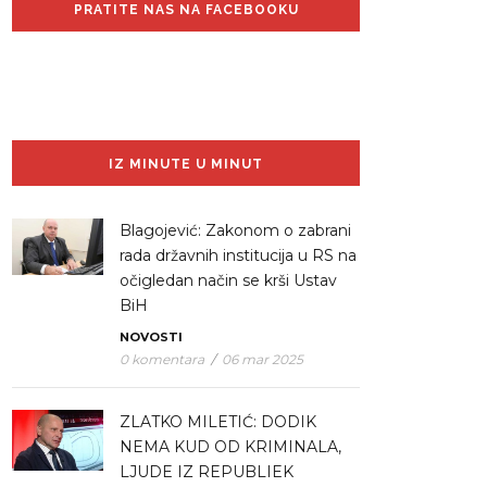
PRATITE NAS NA FACEBOOKU
IZ MINUTE U MINUT
Blagojević: Zakonom o zabrani
rada državnih institucija u RS na
očigledan način se krši Ustav
BiH
NOVOSTI
0 komentara
/
06 mar 2025
ZLATKO MILETIĆ: DODIK
NEMA KUD OD KRIMINALA,
LJUDE IZ REPUBLIEK