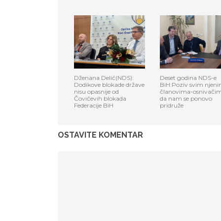
Dženana Delić(NDS):
Deset godina NDS-e
Dodikove blokade države
BiH:Poziv svim njen
nisu opasnije od
članovima-osnivači
Čovićevih blokada
da nam se ponovo
Federacije BiH
pridruže
OSTAVITE KOMENTAR