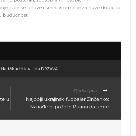
e istinske sinove i kćeri. Vrijeme je za novo doba, za
ju budućnost.
 Hadžikadić.Koalicija DRŽAVA
Sljedeći post
ite u
Najbolji ukrajinski fudbaler Zinčenko:
Najrađe bi poželio Putinu da umre