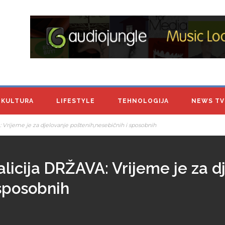
KULTURA
LIFESTYLE
TEHNOLOGIJA
NEWS TV
 Vrijeme je za djelovanje poštenih,nesebičnih i sposobnih
licija DRŽAVA: Vrijeme je za d
 sposobnih