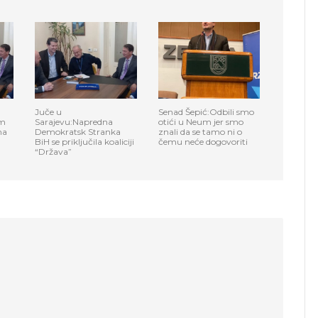
Juče u
Senad Šepić:Odbili smo
im
Sarajevu:Napredna
otići u Neum jer smo
ma
Demokratsk Stranka
znali da se tamo ni o
BiH se priključila koaliciji
čemu neće dogovoriti
“Država”