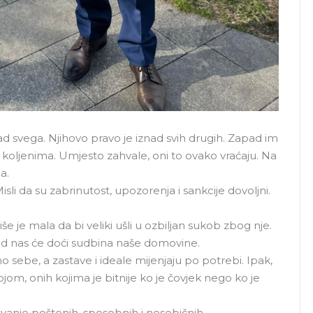
ad svega. Njihovo pravo je iznad svih drugih. Zapad im
na koljenima. Umjesto zahvale, oni to ovako vraćaju. Na
a.
li da su zabrinutost, upozorenja i sankcije dovoljni.
e je mala da bi veliki ušli u ozbiljan sukob zbog nje.
. Od nas će doći sudbina naše domovine.
sebe, a zastave i ideale mijenjaju po potrebi. Ipak,
jom, onih kojima je bitnije ko je čovjek nego ko je
ovanje poštenih, sposobnih i nesebičnih..