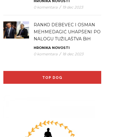
HRONIKA
NOVOSTI
0 komentara
/
19 dec 2023
RANKO DEBEVEC I OSMAN
MEHMEDAGIĆ UHAPŠENI PO
NALOGU TUŽILAŠTVA BiH
HRONIKA
NOVOSTI
0 komentara
/
18 dec 2023
TOP DOG