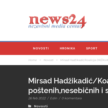
NOVOSTI
HRONIKA
SPORT
Home
>
Novosti
>
Mirsad Hadžikadić/Koalicija DRŽAVA:
Mirsad Hadžikadić/Koa
poštenih,nesebičnih i
26 feb 2022
/
Edin
/
0 komentara
Novosti