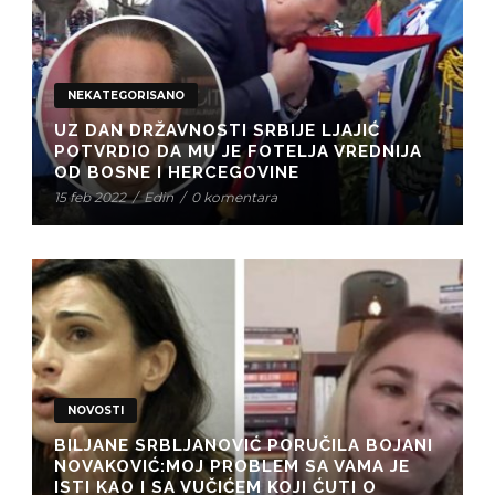
NEKATEGORISANO
UZ DAN DRŽAVNOSTI SRBIJE LJAJIĆ
POTVRDIO DA MU JE FOTELJA VREDNIJA
OD BOSNE I HERCEGOVINE
15 feb 2022
/
Edin
/
0 komentara
NOVOSTI
BILJANE SRBLJANOVIĆ PORUČILA BOJANI
NOVAKOVIĆ:MOJ PROBLEM SA VAMA JE
ISTI KAO I SA VUČIĆEM KOJI ĆUTI O