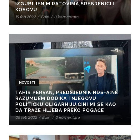
IZGUBLJENIM RATOVIMA,SREBRENICI I
KOSOVU
15 feb 2022
/
Edin
/
0 komentara
NOVOSTI
TAHIR PERVAN, PREDSJEDNIK NDS-A:NE
RAZUMIJEM DODIKA I NJEGOVU
POLITIČKU OLIGARHIJU,ČINI MI SE KAO
DA TRAŽE HLJEBA PREKO POGAČE
09 feb 2022
/
Edin
/
0 komentara