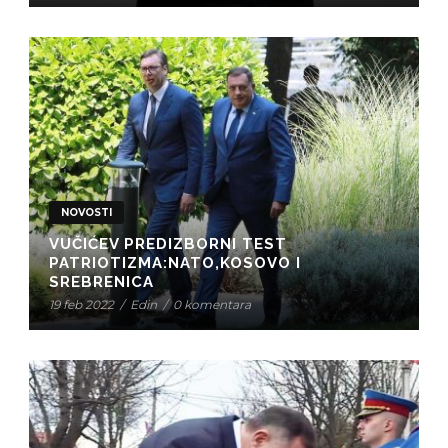
NOVOSTI
VUČIĆEV PREDIZBORNI TEST
PATRIOTIZMA:NATO,KOSOVO I
SREBRENICA
19 feb 2022
/
Edin
/
0 komentara