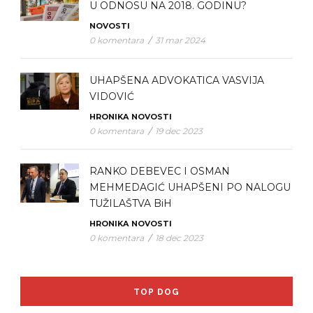
U ODNOSU NA 2018. GODINU?
NOVOSTI
0 komentara
/
31 mar 2024
UHAPŠENA ADVOKATICA VASVIJA
VIDOVIĆ
HRONIKA
NOVOSTI
0 komentara
/
19 dec 2023
RANKO DEBEVEC I OSMAN
MEHMEDAGIĆ UHAPŠENI PO NALOGU
TUŽILAŠTVA BiH
HRONIKA
NOVOSTI
0 komentara
/
18 dec 2023
TOP DOG