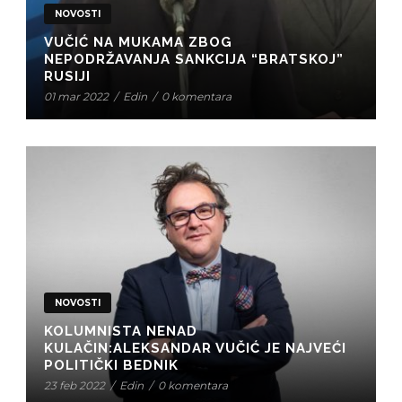
NOVOSTI
VUČIĆ NA MUKAMA ZBOG
NEPODRŽAVANJA SANKCIJA “BRATSKOJ”
RUSIJI
01 mar 2022
/
Edin
/
0 komentara
NOVOSTI
KOLUMNISTA NENAD
KULAČIN:ALEKSANDAR VUČIĆ JE NAJVEĆI
POLITIČKI BEDNIK
23 feb 2022
/
Edin
/
0 komentara