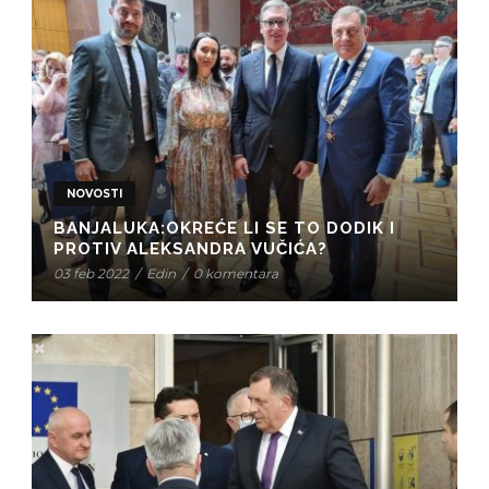
NOVOSTI
BANJALUKA:OKREĆE LI SE TO DODIK I
PROTIV ALEKSANDRA VUČIĆA?
03 feb 2022
/
Edin
/
0 komentara