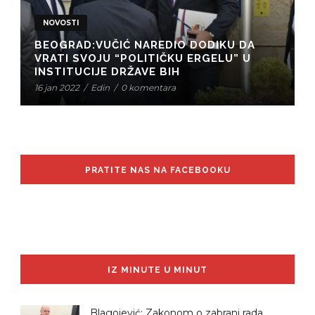
NOVOSTI
BEOGRAD:VUČIĆ NAREDIO DODIKU DA
VRATI SVOJU “POLITIČKU ERGELU” U
INSTITUCIJE DRŽAVE BIH
16 jan 2022
/
Edin
/
0 komentara
PRATITE NAS NA FACEBOOKU
IZ MINUTE U MINUT
Blagojević: Zakonom o zabrani rada