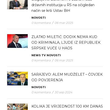
državnih institucija u RS na očigledan
način se krši Ustav BiH
NOVOSTI
0 komentara
/
06 mar 2025
ZLATKO MILETIĆ: DODIK NEMA KUD
OD KRIMINALA, LJUDE IZ REPUBLIEK
SRPSKE VUČE U HAOS
NEWS TV
NOVOSTI
0 komentara
/
06 mar 2025
SARAJEVO: ALEM MUDŽELET – ČOVJEK
OD POVJERENJA
NOVOSTI
0 komentara
/
30 sep 2024
KOLIKA JE VRIJEDNOST 100 KM DANAS