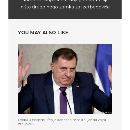
ništa drugo nego zamka za Izetbegovića
YOU MAY ALSO LIKE
Dodik u nevjerici: Šta je danas snimao Italijanski vojni
zrakolov?