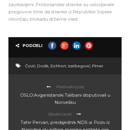
zaustavljeni. Probosanske stranke su uslovljavale
pregovore time da stranke iz Republike Srpske
okončaju blokadu državne vlast
PODIJELI
Čović
,
Dodik
,
Eichhort
,
Izetbegović
,
Plmer
Prethodni post
OSLO:Avganistanski Talibani doputovali u
Norvešku
Sljedeći post
Tahir Pervan, predsjednik NDS-a: Poziv iz
Narodne skupštine manjeg entiteta nije