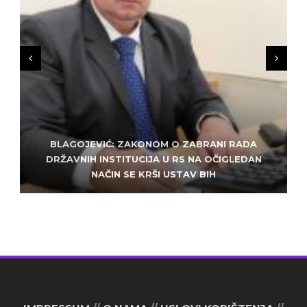
BLAGOJEVIĆ: ZAKONOM O ZABRANI RADA
ZLATKO MILETIĆ: DODIK NEMA KUD OD
KRIMINALA, LJUDE IZ REPUBLIEK SRPSKE VUČE U
DRŽAVNIH INSTITUCIJA U RS NA OČIGLEDAN
SARAJEVO: ALEM MUDŽELET – ČOVJEK OD
NAČIN SE KRŠI USTAV BIH
POVJERENJA
HAOS