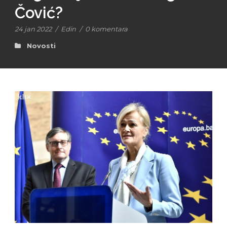
Čović?
24 jan 2022
/
Edin
/
0 komentara
Novosti