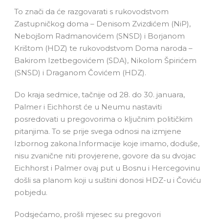
To znači da će razgovarati s rukovodstvom
Zastupničkog doma – Denisom Zvizdićem (NiP),
Nebojšom Radmanovićem (SNSD) i Borjanom
Krištom (HDZ) te rukovodstvom Doma naroda –
Bakirom Izetbegovićem (SDA), Nikolom Špirićem
(SNSD) i Draganom Čovićem (HDZ).
Do kraja sedmice, tačnije od 28. do 30. januara,
Palmer i Eichhorst će u Neumu nastaviti
posredovati u pregovorima o ključnim političkim
pitanjima. To se prije svega odnosi na izmjene
Izbornog zakona.Informacije koje imamo, doduše,
nisu zvanične niti provjerene, govore da su dvojac
Eichhorst i Palmer ovaj put u Bosnu i Hercegovinu
došli sa planom koji u suštini donosi HDZ-u i Čoviću
pobjedu.
Podsjećamo, prošli mjesec su pregovori