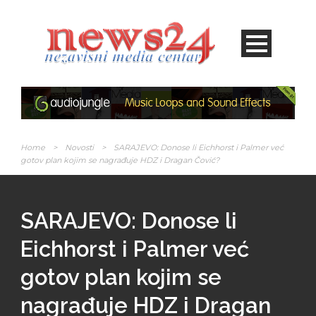
Home
>
Novosti
>
SARAJEVO: Donose li Eichhorst i Palmer već
gotov plan kojim se nagrađuje HDZ i Dragan Čović?
SARAJEVO: Donose li
Eichhorst i Palmer već
gotov plan kojim se
nagrađuje HDZ i Dragan